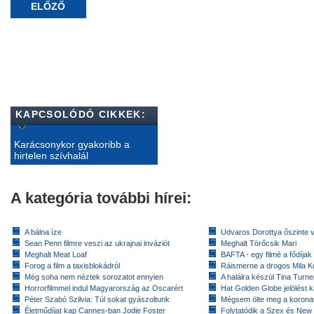
ELŐZŐ
KAPCSOLÓDÓ CIKKEK:
Karácsonykor gyakoribb a
hirtelen szívhalál
A kategória további hírei:
A bálna íze
Udvaros Dorottya őszinte 
Sean Penn filmre veszi az ukrajnai inváziót
Meghalt Törőcsik Mari
Meghalt Meat Loaf
BAFTA - egy filmé a fődíja
Forog a film a taxisblokádról
Ráismerne a drogos Mila K
Még soha nem néztek sorozatot ennyien
A halálra készül Tina Turne
Horrorfilmmel indul Magyarország az Oscarért
Hat Golden Globe jelölést 
Péter Szabó Szilvia: Túl sokat gyászoltunk
Mégsem ölte meg a koronav
Életműdíjat kap Cannes-ban Jodie Foster
Folytatódik a Szex és New