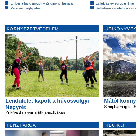
Ember a hang mögött – Zsigmond Tamara
Ez lett az év európai filmje
Váratlan meglepetés
Be kellene szüntetni a szt
KÖRNYEZETVÉDELEM
ÚTIKÖNYVEK
Lendületet kapott a hűvösvölgyi
Mától könny
Nagyrét
Sinopharm igen, 
Kultúra és sport a fák árnyékában
PÉNZTÁRCA
RECIKLI