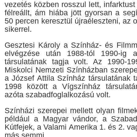
vezetés közben rosszul lett, infarktust
félreállt, ám hiába jött gyorsan a seg
50 percen keresztül újraéleszteni, az 
sikerrel.
Gesztesi Károly a Színház- és Filmm
elvégzése után 1988-tól 1990-ig 
társulatának tagja volt. Az 1990-1
Miskolci Nemzeti Színházban szerepe
a József Attila Színház társulatának t
1998 között a Vígszínház társulatá
azóta szabadfoglalkozású volt.
Színházi szerepei mellett olyan filmek
például a Magyar vándor, a Szabad
Kútfejek, a Valami Amerika 1. és 2. v
más semmi.