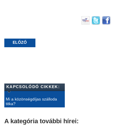
ELŐZŐ
KAPCSOLÓDÓ CIKKEK:
Mi a közönségdíjas szálloda
titka?
A kategória további hírei: