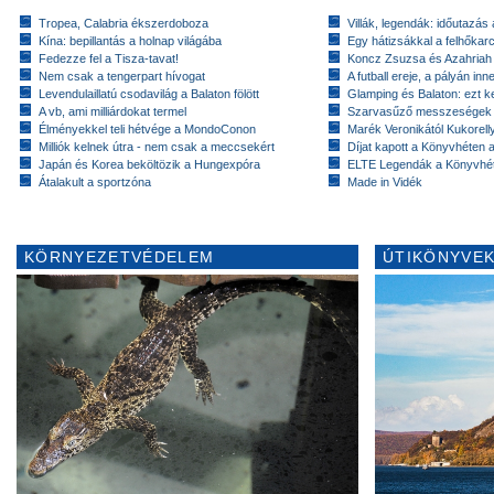
Tropea, Calabria ékszerdoboza
Villák, legendák: időutazás
Kína: bepillantás a holnap világába
Egy hátizsákkal a felhőkarc
Fedezze fel a Tisza-tavat!
Koncz Zsuzsa és Azahriah
Nem csak a tengerpart hívogat
A futball ereje, a pályán inn
Levendulaillatú csodavilág a Balaton fölött
Glamping és Balaton: ezt ke
A vb, ami milliárdokat termel
Szarvasűző messzeségek
Élményekkel teli hétvége a MondoConon
Marék Veronikától Kukorell
Milliók kelnek útra - nem csak a meccsekért
Díjat kapott a Könyvhéten
Japán és Korea beköltözik a Hungexpóra
ELTE Legendák a Könyvhé
Átalakult a sportzóna
Made in Vidék
KÖRNYEZETVÉDELEM
ÚTIKÖNYVEK