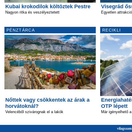
Kubai krokodilok költöztek Pestre
Visegrád őss
Nagyon ritka és veszélyeztetett
Egyetlen attrakció
PÉNZTÁRCA
RECIKLI
Nőttek vagy csökkentek az árak a
Energiahaté
horvátoknál?
OTP lépett
Velencéből szivárognak el a lakók
Már igényelhető a 
vilagszam