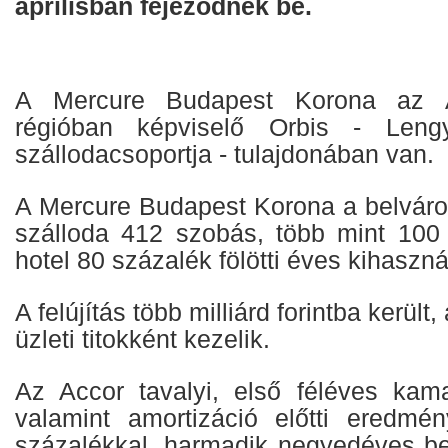
áprilisban fejeződnek be.
A Mercure Budapest Korona az A
régióban képviselő Orbis - Lengy
szállodacsoportja - tulajdonában van.
A Mercure Budapest Korona a belváros
szálloda 412 szobás, több mint 100
hotel 80 százalék fölötti éves kihaszn
A felújítás több milliárd forintba kerül
üzleti titokként kezelik.
Az Accor tavalyi, első féléves kama
valamint amortizáció előtti eredmé
százalékkal, harmadik negyedéves be