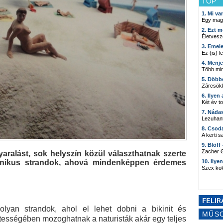
TOP
1. Mi v
Egy mag
2. Ezt m
Életvesz
3. Emel
Ez (is) l
4. Menj
Több min
5. Döbb
Zárcsökk
6. Ilyen
Két év t
7. Náda
Lezuhant
8. Csod
A kerti 
9. Blöff
Zacher G
yaralást, sok helyszín közül választhatnak szerte
nikus strandok, ahová mindenképpen érdemes
10. Ilye
Szex kö
yan strandok, ahol el lehet dobni a bikinit és
MŰS
etességében mozoghatnak a naturisták akár egy teljes