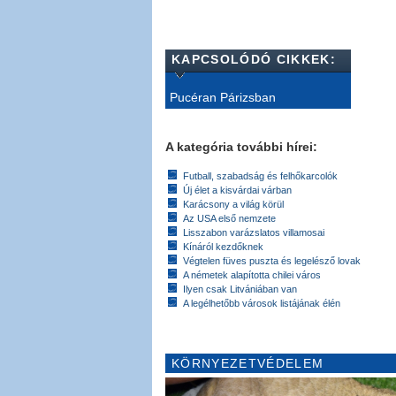
KAPCSOLÓDÓ CIKKEK:
Pucéran Párizsban
A kategória további hírei:
Futball, szabadság és felhőkarcolók
Új élet a kisvárdai várban
Karácsony a világ körül
Az USA első nemzete
Lisszabon varázslatos villamosai
Kínáról kezdőknek
Végtelen füves puszta és legelésző lovak
A németek alapította chilei város
Ilyen csak Litvániában van
A legélhetőbb városok listájának élén
KÖRNYEZETVÉDELEM