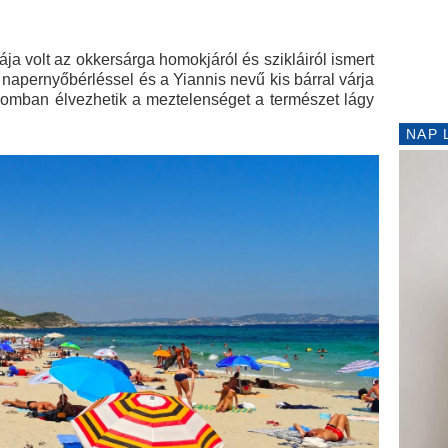
ja volt az okkersárga homokjáról és szikláiról ismert
s napernyőbérléssel és a Yiannis nevű kis bárral várja
alomban élvezhetik a meztelenséget a természet lágy
NAP 