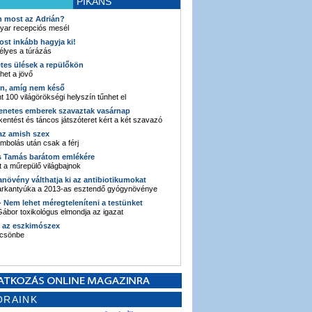
PIKÁNS
an most az Adrián?
yar recepciós mesél
ost inkább hagyja ki!
élyes a túrázás
etes ülések a repülőkön
ehet a jövő
en, amíg nem késő
t 100 világörökségi helyszín tűnhet el
enetes emberek szavaztak vasárnap
entést és táncos játszóteret kért a két szavazó
 az amish szex
ombolás után csak a férj
s Tamás barátom emlékére
 a műrepülő világbajnok
anövény válthatja ki az antibiotikumokat
sarkantyúka a 2013-as esztendő gyógynövénye
 - Nem lehet méregteleníteni a testünket
ábor toxikológus elmondja az igazat
n az eszkimószex
lcsönbe
ORAINK