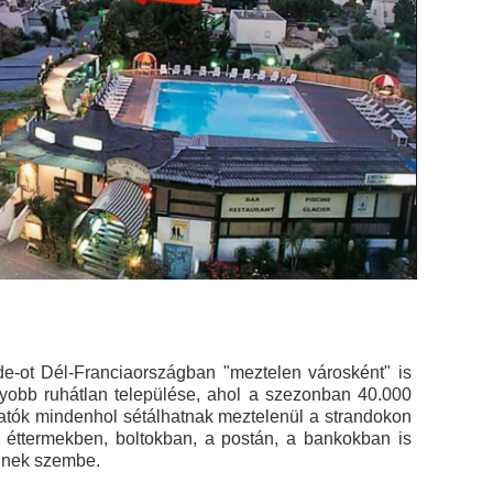
de-ot Dél-Franciaországban "meztelen városként" is
gyobb ruhátlan települése, ahol a szezonban 40.000
gatók mindenhol sétálhatnak meztelenül a strandokon
 éttermekben, boltokban, a postán, a bankokban is
önnek szembe.