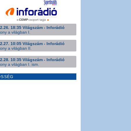
2.26. 18:35 Világszám - Inforádió
ony a világban I.
2.27. 10:05 Világszám - Inforádió
ony a világban II.
2.28. 10:35 Világszám - Inforádió
ony a világban I. ism.
ÖSSÉG