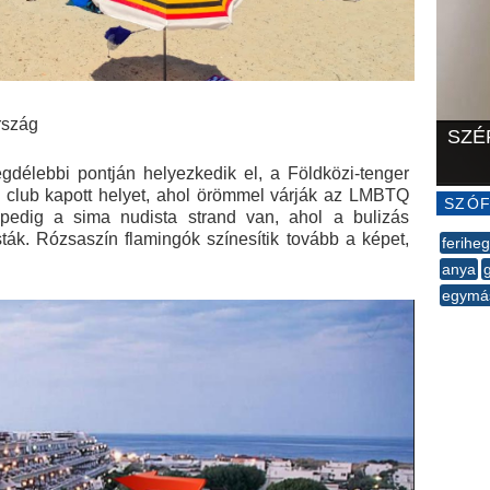
rszág
SZÉ
legdélebbi pontján helyezkedik el, a Földközi-tenger
h club kapott helyet, ahol örömmel várják az LMBTQ
SZÓF
 pedig a sima nudista strand van, ahol a bulizás
ták. Rózsaszín flamingók színesítik tovább a képet,
ferihe
anya
g
egymá
--