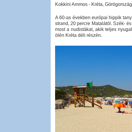
Kokkini Ammos - Kréta, Görögország
A 60-as években európai hippik tanyá
strand, 20 percre Matalától. Szék- é
most a nudistákat, akik teljes nyug
ölén Kréta déli részén.