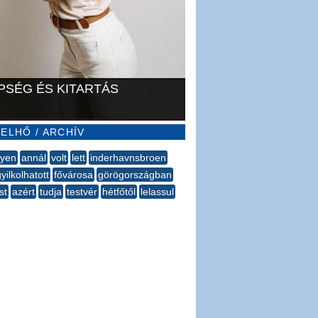
PSÉG ÉS KITARTÁS
ELHŐ / ARCHÍV
gyen
annál
volt
lett
inderhavnsbroen
yilkolhatott
fővárosa
görögországban
st
azért
tudja
testvér
hétfőtől
lelassul