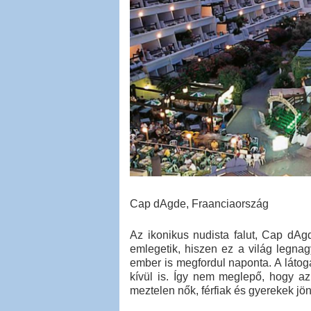
Cap dAgde, Fraanciaország
Az ikonikus nudista falut, Cap dAg
emlegetik, hiszen ez a világ legna
ember is megfordul naponta. A láto
kívül is. Így nem meglepő, hogy az
meztelen nők, férfiak és gyerekek j