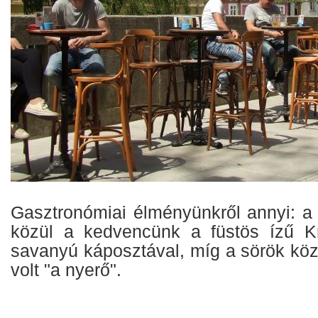
Gasztronómiai élményünkről annyi: a 
közül a kedvencünk a füstös ízű Kr
savanyú káposztával, míg a sörök köz
volt "a nyerő".