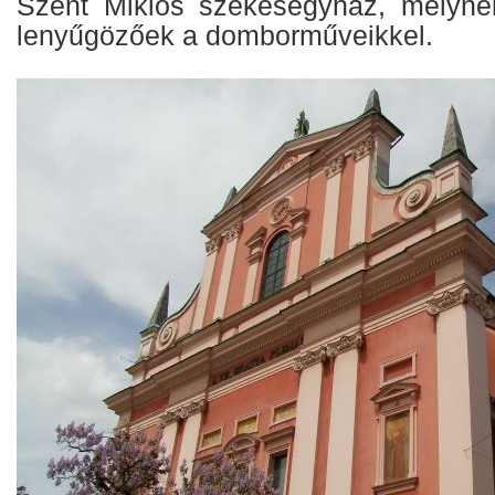
Szent Miklós székesegyház, melyne
lenyűgözőek a domborműveikkel.