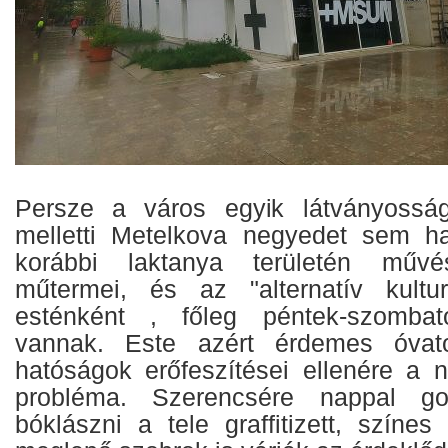
Persze a város egyik látványosságá
melletti Metelkova negyedet sem ha
korábbi laktanya területén műv
műtermei, és az "alternatív kultur
esténként , főleg péntek-szombat
vannak. Este azért érdemes óvat
hatóságok erőfeszítései ellenére a
probléma. Szerencsére nappal go
bóklászni a tele graffitizett, színe