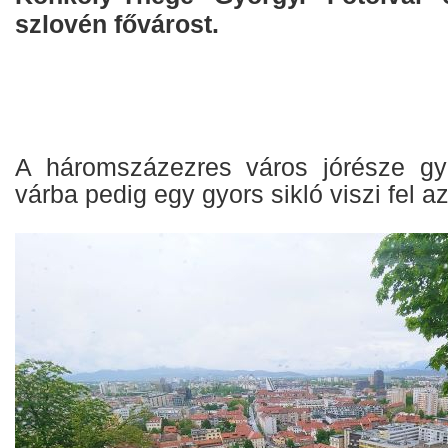
szlovén fővárost.
A háromszázezres város jórésze gya
várba pedig egy gyors sikló viszi fel a