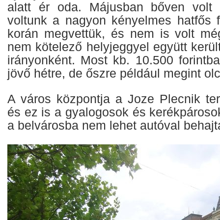
alatt ér oda. Májusban bőven volt r
voltunk a nagyon kényelmes hatfős f
korán megvettük, és nem is volt mé
nem kötelező helyjeggyel együtt került
irányonként. Most kb. 10.500 forintb
jövő hétre, de őszre például megint ol
A város központja a Joze Plecnik te
és ez is a gyalogosok és kerékpároso
a belvárosba nem lehet autóval behajt