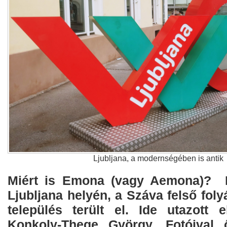
Ljubljana, a modernségében is antik
Miért is Emona (vagy Aemona)? 
Ljubljana helyén, a Száva felső foly
település terült el. Ide utazott 
Konkoly-Thege György. Fotóival