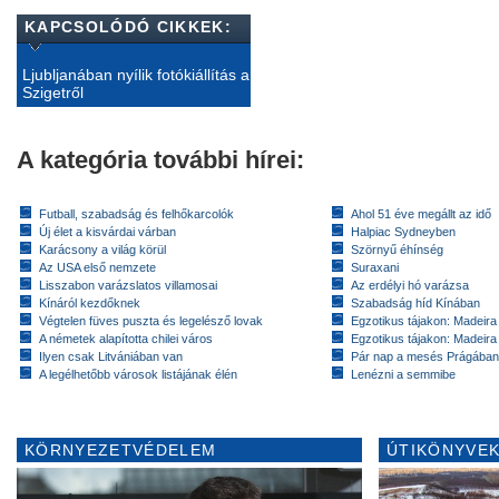
KAPCSOLÓDÓ CIKKEK:
Ljubljanában nyílik fotókiállítás a
Szigetről
A kategória további hírei:
Futball, szabadság és felhőkarcolók
Ahol 51 éve megállt az idő
Új élet a kisvárdai várban
Halpiac Sydneyben
Karácsony a világ körül
Szörnyű éhínség
Az USA első nemzete
Suraxani
Lisszabon varázslatos villamosai
Az erdélyi hó varázsa
Kínáról kezdőknek
Szabadság híd Kínában
Végtelen füves puszta és legelésző lovak
Egzotikus tájakon: Madeira 
A németek alapította chilei város
Egzotikus tájakon: Madeira 
Ilyen csak Litvániában van
Pár nap a mesés Prágában
A legélhetőbb városok listájának élén
Lenézni a semmibe
KÖRNYEZETVÉDELEM
ÚTIKÖNYVEK