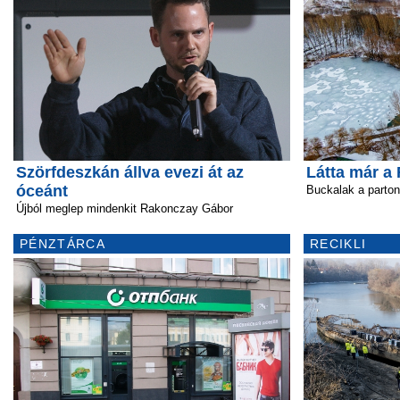
Szörfdeszkán állva evezi át az
Látta már a 
óceánt
Buckalak a parton
Újból meglep mindenkit Rakonczay Gábor
PÉNZTÁRCA
RECIKLI