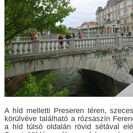
A híd melletti Preseren téren, szece
körülvéve található a rózsaszín Fere
a híd túlsó oldalán rövid sétával el