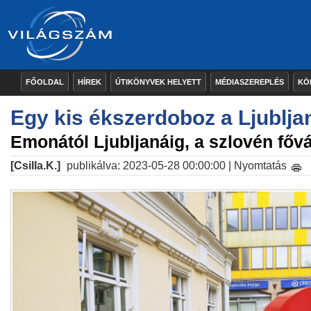
FŐOLDAL
HÍREK
ÚTIKÖNYVEK HELYETT
MÉDIASZEREPLÉS
KÖ
Egy kis ékszerdoboz a Ljubljan
Emonától Ljubljanáig, a szlovén főv
[Csilla.K.]
publikálva: 2023-05-28 00:00:00 |
Nyomtatás