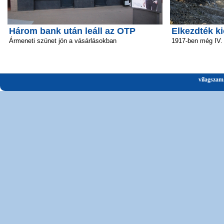
Három bank után leáll az OTP
Elkezdték ki
Ármeneti szünet jön a vásárlásokban
1917-ben még IV.
vilagszam