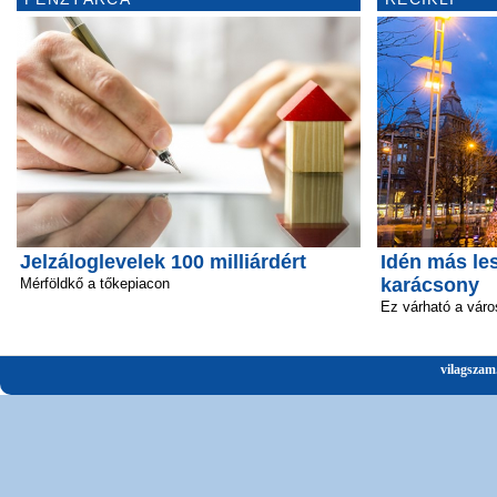
Jelzáloglevelek 100 milliárdért
Idén más le
karácsony
Mérföldkő a tőkepiacon
Ez várható a vár
vilagszam