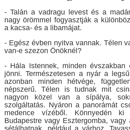
- Talán a vadragu levest és a madárt
nagy örömmel fogyasztják a különböző
a kacsa- és a libamájat.
- Egész évben nyitva vannak. Télen v
van-e szezon Önöknél?
- Hála Istennek, minden évszakban
jönni. Természetesen a nyár a legs
azonban minden hétvége, független
népszerű. Télen is tudnak mit csin
nagyon közel van a sípálya, sokr
szolgáltatás. Nyáron a panorámát cso
medence vízéből. Könnyedén ki 
Budapestre vagy Esztergomba, vagy 
sétálhatnak, például a várhoz. Tavas