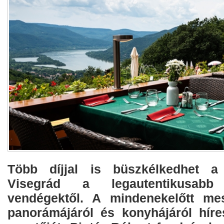
Több díjjal is büszkélkedhet a
Visegrád a legautentikusabb
vendégektől. A mindenekelőtt me
panorámájáról és konyhájáról híre