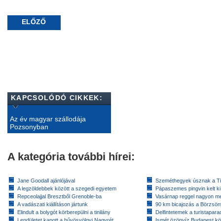
ELŐZŐ
KAPCSOLÓDÓ CIKKEK:
Az év magyar szállodája
Pozsonyban
A kategória további hírei:
Jane Goodall ajánlójával
Szeméthegyek úsznak a T
A legzöldebbek között a szegedi egyetem
Pápaszemes pingvin kelt k
Repceolajjal Bresztből Grenoble-ba
Vasárnap reggel nagyon m
A vadászati kiállításon jártunk
90 km bicajozás a Börzsö
Elindult a bolygót körberepülni a tinilány
Delfintetemek a turistapar
Lendületet kapott a hűvösvölgyi Nagyrét
Ismét özönvíz Budapest k