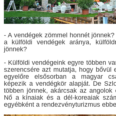
- A vendégek zömmel honnét jönnek? 
a külföldi vendégek aránya, külföld
jönnek?
- Külföldi vendégeink egyre többen van
szerencsére azt mutatja, hogy bővül 
egyelőre elsősorban a magyar cs
képezik a vendégkör alapját. De Szlo
többen jönnek, akárcsak az angolok 
Nő a kínaiak és a dél-koreaiak szá
egyébként a rendezvényturizmus ebbe