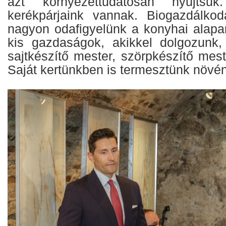
azt környezettudatosan nyújtsuk
kerékpárjaink vannak. Biogazdálkodá
nagyon odafigyelünk a konyhai alap
kis gazdaságok, akikkel dolgozunk,
sajtkészítő mester, szörpkészítő meste
Saját kertünkben is termesztünk növé