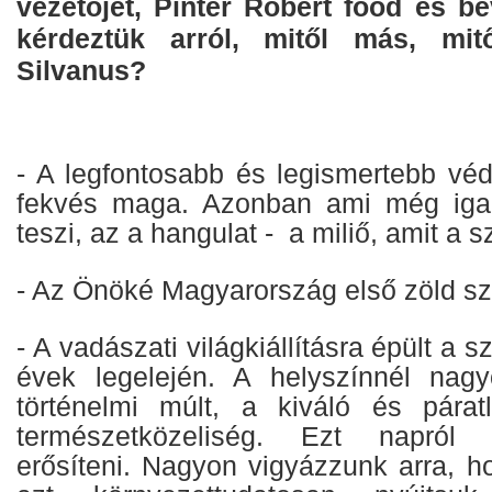
vezetőjét, Pintér Róbert food és b
kérdeztük arról, mitől más, mit
Silvanus?
- A legfontosabb és legismertebb véd
fekvés maga. Azonban ami még iga
teszi, az a hangulat - a miliő, amit a s
- Az Önöké Magyarország első zöld sz
- A vadászati világkiállításra épült a 
évek legelején. A helyszínnél nagy
történelmi múlt, a kiváló és pára
természetközeliség. Ezt napról 
erősíteni. Nagyon vigyázzunk arra, h