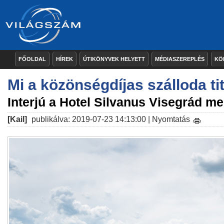
FŐOLDAL
HÍREK
ÚTIKÖNYVEK HELYETT
MÉDIASZEREPLÉS
KÖ
Mi a közönségdíjas szálloda ti
Interjú a Hotel Silvanus Visegrád m
[Kail]
publikálva: 2019-07-23 14:13:00 |
Nyomtatás