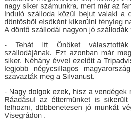
nagy siker számunkra, mert már az fan
induló szálloda közül bejut valaki a
döntősből elsőként kikerülni tényleg 
A döntő szállodái nagyon jó szállodák 
- Tehát itt Önöket választottá
szállodájának. Ezt azonban már meg
siker. Néhány évvel ezelőtt a Tripadv
legjobb négycsillagos magyarország
szavazták meg a Silvanust.
- Nagy dolgok ezek, hisz a vendégek 
Ráadásul az éttermünket is sikerült
felhozni, döbbenetesen jó munkát v
Visegrádon .