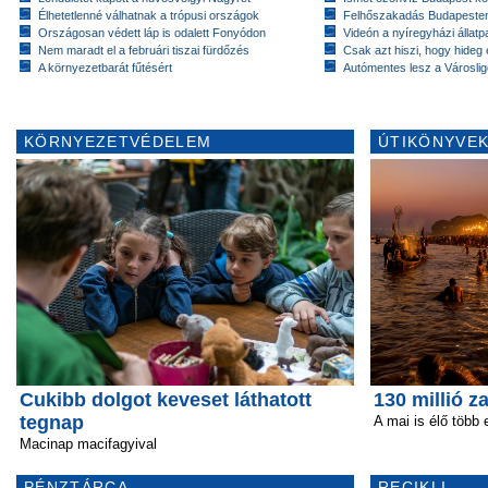
Élhetetlenné válhatnak a trópusi országok
Felhőszakadás Budapeste
Országosan védett láp is odalett Fonyódon
Videón a nyíregyházi állatp
Nem maradt el a februári tiszai fürdőzés
Csak azt hiszi, hogy hideg 
A környezetbarát fűtésért
Autómentes lesz a Városlig
KÖRNYEZETVÉDELEM
ÚTIKÖNYVEK
Cukibb dolgot keveset láthatott
130 millió 
tegnap
A mai is élő több 
Macinap macifagyival
PÉNZTÁRCA
RECIKLI