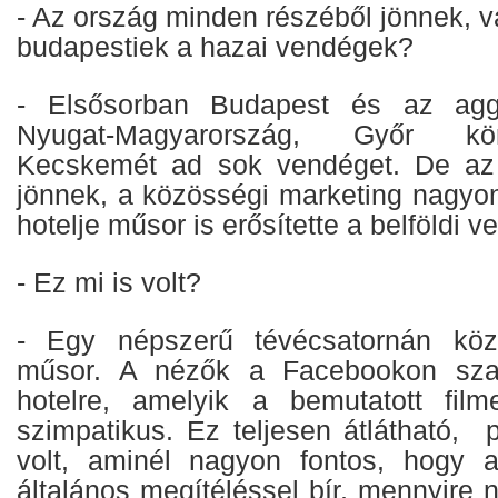
- Az ország minden részéből jönnek, 
budapestiek a hazai vendégek?
- Elsősorban Budapest és az aggl
Nyugat-Magyarország, Győr kör
Kecskemét ad sok vendéget. De az
jönnek, a közösségi marketing nagyon
hotelje műsor is erősítette a belföldi v
- Ez mi is volt?
- Egy népszerű tévécsatornán közve
műsor. A nézők a Facebookon szav
hotelre, amelyik a bemutatott film
szimpatikus. Ez teljesen átlátható, 
volt, aminél nagyon fontos, hogy a
általános megítéléssel bír, mennyire 