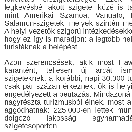
legkevésbé lakott szigetei közé is t
mint Amerikai Szamoa, Vanuato, 
Salamon-szigetek, melyek szintén men
A helyi vezetők szigorú intézkedésekke
hogy ez így is maradjon: a legtöbb hel
turistáknak a belépést.
Azon szerencsések, akik most Hawai
karantént, teljesen új arcát i
szigeteknek: a korábbi, napi 30.000 tu
csak pár százan érkeznek, ők is hely
engedélyezett a beutazás. Mindazonált
nagyrészta turizmusból élnek, most a
aggódhatnak: 225.000-en lettek mun
dolgozó lakosság egyharma
szigetcsoporton.