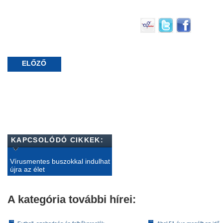
ELŐZŐ
KAPCSOLÓDÓ CIKKEK:
Vírusmentes buszokkal indulhat
újra az élet
A kategória további hírei: