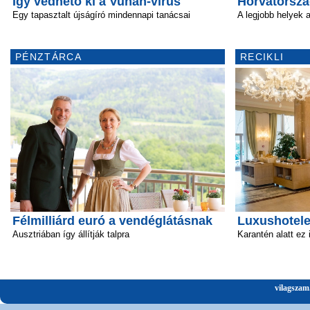
Így védhető ki a Vuhan-vírus
Horvátország
Egy tapasztalt újságíró mindennapi tanácsai
A legjobb helyek
PÉNZTÁRCA
RECIKLI
Félmilliárd euró a vendéglátásnak
Luxushotele
Ausztriában így állítják talpra
Karantén alatt ez
vilagszam