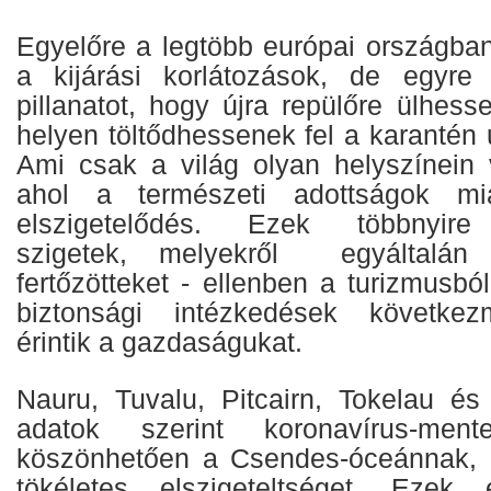
Egyelőre a legtöbb európai országb
a kijárási korlátozások, de egyre
pillanatot, hogy újra repülőre ülhes
helyen töltődhessenek fel a karantén u
Ami csak a világ olyan helyszínein 
ahol a természeti adottságok mia
elszigetelődés. Ezek többnyire
szigetek, melyekről egyáltalán 
fertőzötteket - ellenben a turizmusb
biztonsági intézkedések következ
érintik a gazdaságukat.
Nauru, Tuvalu, Pitcairn, Tokelau és
adatok szerint koronavírus-men
köszönhetően a Csendes-óceánnak, 
tökéletes elszigeteltséget. Ezek