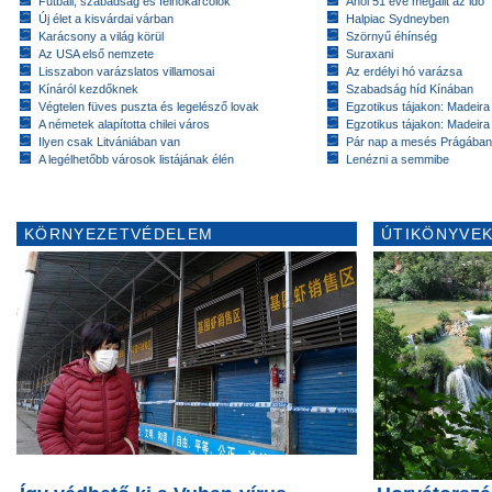
Futball, szabadság és felhőkarcolók
Ahol 51 éve megállt az idő
Új élet a kisvárdai várban
Halpiac Sydneyben
Karácsony a világ körül
Szörnyű éhínség
Az USA első nemzete
Suraxani
Lisszabon varázslatos villamosai
Az erdélyi hó varázsa
Kínáról kezdőknek
Szabadság híd Kínában
Végtelen füves puszta és legelésző lovak
Egzotikus tájakon: Madeira 
A németek alapította chilei város
Egzotikus tájakon: Madeira 
Ilyen csak Litvániában van
Pár nap a mesés Prágában
A legélhetőbb városok listájának élén
Lenézni a semmibe
KÖRNYEZETVÉDELEM
ÚTIKÖNYVEK