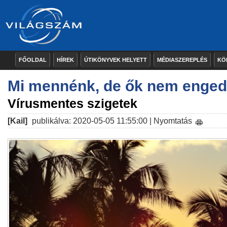
FŐOLDAL
HÍREK
ÚTIKÖNYVEK HELYETT
MÉDIASZEREPLÉS
KÖ
Mi mennénk, de ők nem enge
Vírusmentes szigetek
[Kail]
publikálva: 2020-05-05 11:55:00 |
Nyomtatás