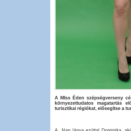
A MIss Éden szépségverseny cél
környezettudatos magatartás el
turisztikai régiókat, elősegítse a t
A Nap lánya ezúttal Dominika, ak