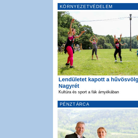
KÖRNYEZETVÉDELEM
Lendületet kapott a hűvösvölg
Nagyrét
Kultúra és sport a fák árnyékában
PÉNZTÁRCA