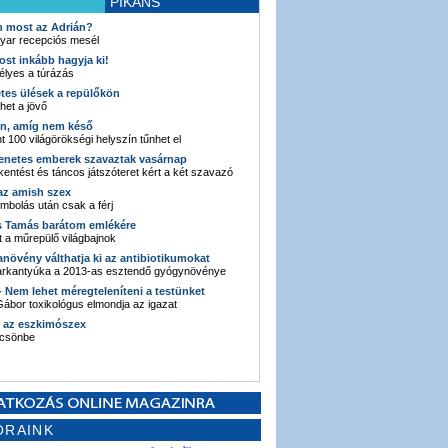
PIKÁNS
an most az Adrián?
yar recepciós mesél
ost inkább hagyja ki!
élyes a túrázás
etes ülések a repülőkön
ehet a jövő
en, amíg nem késő
t 100 világörökségi helyszín tűnhet el
enetes emberek szavaztak vasárnap
entést és táncos játszóteret kért a két szavazó
 az amish szex
ombolás után csak a férj
s Tamás barátom emlékére
 a műrepülő világbajnok
anövény válthatja ki az antibiotikumokat
sarkantyúka a 2013-as esztendő gyógynövénye
 - Nem lehet méregteleníteni a testünket
ábor toxikológus elmondja az igazat
n az eszkimószex
lcsönbe
ORAINK