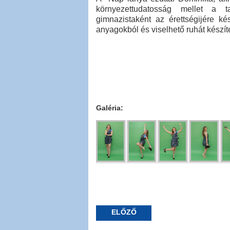
környezettudatosság mellet a t
gimnazistaként az érettségijére ké
anyagokból és viselhető ruhát készíte
Galéria:
ELŐZŐ