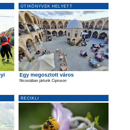
ÚTIKÖNYVEK HELYETT
yi
Egy megosztott város
Nicosiában jártunk Cipruson
RECIKLI