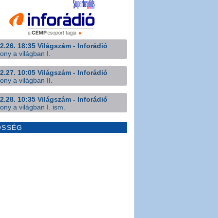
2.26. 18:35 Világszám - Inforádió
ony a világban I.
2.27. 10:05 Világszám - Inforádió
ony a világban II.
2.28. 10:35 Világszám - Inforádió
ony a világban I. ism.
ÖSSÉG