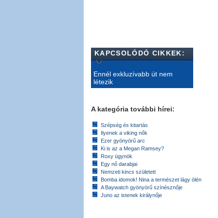
KAPCSOLÓDÓ CIKKEK:
Ennél exkluzívabb út nem
létezik
A kategória további hírei:
Szépség és kitartás
Ilyenek a viking nők
Ezer gyönyörű arc
Ki is az a Megan Ramsey?
Roxy ügynök
Egy nő darabjai
Nemzeti kincs született
Bomba idomok! Nina a természet lágy ölén
A Baywatch gyönyörű színésznője
Juno az istenek királynője