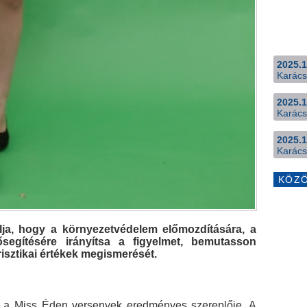
2025.1
Karács
2025.1
Karács
2025.1
Karács
KÖZ
ja, hogy a környezetvédelem előmozdítására, a
ősegítésére irányítsa a figyelmet, bemutasson
urisztikai értékek megismerését.
i a Miss Éden versenyek eredményes szereplője. A