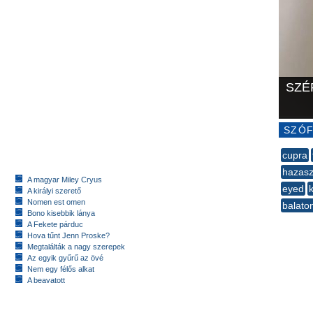
SZÉ
SZÓF
cupra
hazaszá
A magyar Miley Cryus
eyed
A királyi szerető
Nomen est omen
balato
Bono kisebbik lánya
--
A Fekete párduc
Hova tűnt Jenn Proske?
Megtalálták a nagy szerepek
Az egyik gyűrű az övé
Nem egy félős alkat
A beavatott