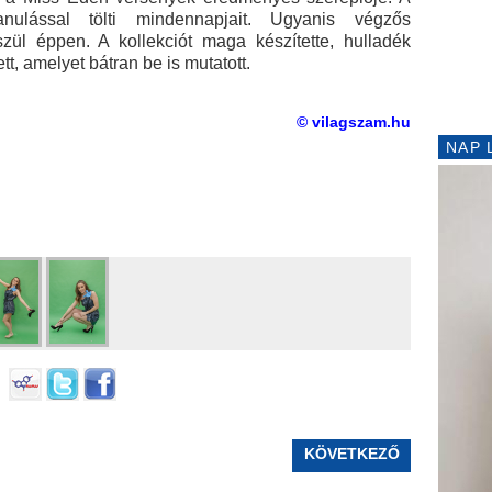
anulással tölti mindennapjait. Ugyanis végzős
szül éppen. A kollekciót maga készítette, hulladék
tt, amelyet bátran be is mutatott.
© vilagszam.hu
NAP 
KÖVETKEZŐ