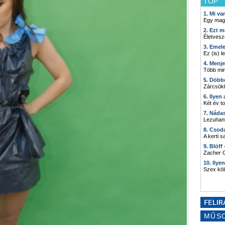
TOP
1. Mi v
Egy mag
2. Ezt m
Életvesz
3. Emel
Ez (is) l
4. Menj
Több min
5. Döbb
Zárcsökk
6. Ilyen
Két év t
7. Náda
Lezuhant
8. Csod
A kerti 
9. Blöff
Zacher G
10. Ilye
Szex kö
MŰS