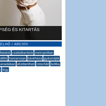
PSÉG ÉS KITARTÁS
ELHŐ / ARCHÍV
fiatalok
családbarátok
metropolitan
llító
hamarosan
kávéháza
gyászolják
kanadában
elrettentheti
rotschild
boltba
n
légy