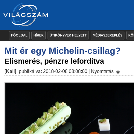
FŐOLDAL
HÍREK
ÚTIKÖNYVEK HELYETT
MÉDIASZEREPLÉS
KÖ
Mit ér egy Michelin-csillag?
Elismerés, pénzre lefordítva
[Kail]
publikálva: 2018-02-08 08:08:00 |
Nyomtatás