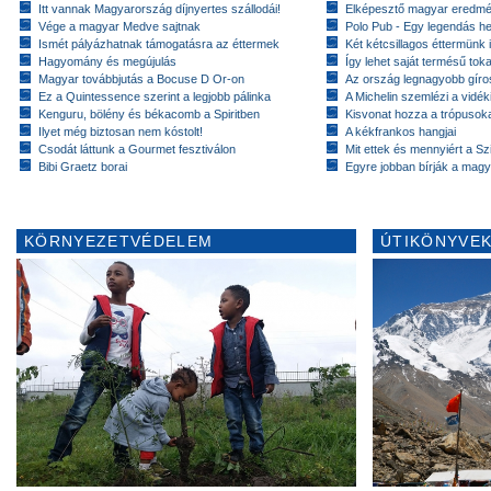
Itt vannak Magyarország díjnyertes szállodái!
Elképesztő magyar eredmé
Vége a magyar Medve sajtnak
Polo Pub - Egy legendás h
Ismét pályázhatnak támogatásra az éttermek
Két kétcsillagos éttermünk 
Hagyomány és megújulás
Így lehet saját termésű toka
Magyar továbbjutás a Bocuse D Or-on
Az ország legnagyobb gír
Ez a Quintessence szerint a legjobb pálinka
A Michelin szemlézi a vidék
Kenguru, bölény és békacomb a Spiritben
Kisvonat hozza a trópusok
Ilyet még biztosan nem kóstolt!
A kékfrankos hangjai
Csodát láttunk a Gourmet fesztiválon
Mit ettek és mennyiért a Sz
Bibi Graetz borai
Egyre jobban bírják a magy
KÖRNYEZETVÉDELEM
ÚTIKÖNYVEK