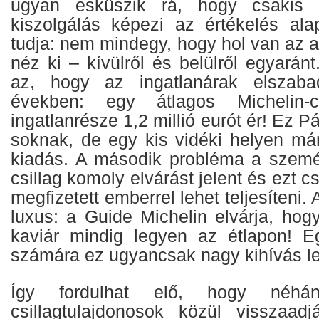
ugyan esküszik rá, hogy csakis
kiszolgálás képezi az értékelés ala
tudja: nem mindegy, hogy hol van az 
néz ki – kívülről és belülről egyaránt
az, hogy az ingatlanárak elszaba
években: egy átlagos Michelin-cs
ingatlanrésze 1,2 millió eurót ér! Ez 
soknak, de egy kis vidéki helyen m
kiadás. A második probléma a személ
csillag komoly elvárást jelent és ezt 
megfizetett emberrel lehet teljesíteni
luxus: a Guide Michelin elvárja, ho
kaviár mindig legyen az étlapon! E
számára ez ugyancsak nagy kihívás le
Így fordulhat elő, hogy néh
csillagtulajdonosok közül visszaad