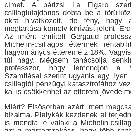
címet. A párizsi Le Figaro sze
csillagtulajdonos dobta be a törülkö
okra hivatkozott, de tény, hogy a 
megtartása komoly kihívást jelent. É
Az imént említett Gergaud professz
Michelin-csillagos éttermek rentabi
hagyományos étteremé 2,18%. Vagyis
túl nagy. Mégsem tanácsolja senk
professzor, hogy lemondjon a Mich
Számításai szerint ugyanis egy ilyen
csillagtól pénzügyi katasztrófához ve
kal is csökkenhet az étterem jövedel
Miért? Elsősorban azért, mert megc
bizalma. Pletykák kezdenek el terjedni
is mondta le valaki a Michelin-csill
azt a mesterszakács, hogy több sza