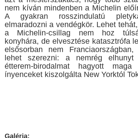
nem kíván mindenben a Michelin előír
A gyakran rosszindulatú plety
elmaradozni a vendégkör. Lehet tehá
a Michelin-csillag nem hoz túl
konyhára, de elvesztése katasztrófa le
elsősorban nem Franciaországban,
lehet szerezni: a nemrég elhunyt
étterem-birodalmat hagyott mag
ínyenceket kiszolgálta New Yorktól Tok
Galéria: