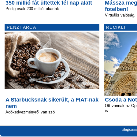
350 millió fát ültettek fél nap alatt
Mássza meg 
fotelben!
Pedig csak 200 milliót akartak
Virtuális valóság,
PÉNZTÁRCA
RECIKLI
A Starbucksnak sikerült, a FIAT-nak
Csoda a No
nem
Ott vannak az Ope
is
Adókedvezményről van szó
vilagszam