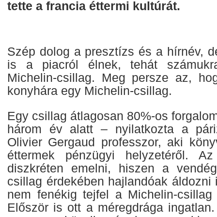
tette a francia éttermi kultúrát.
Szép dolog a presztízs és a hírnév, 
is a piacról élnek, tehát számukr
Michelin-csillag. Meg persze az, h
konyhára egy Michelin-csillag.
Egy csillag átlagosan 80%-os forgalo
három év alatt – nyilatkozta a pár
Olivier Gergaud professzor, aki köny
éttermek pénzügyi helyzetéről. Az
diszkréten emelni, hiszen a vendég
csillag érdekében hajlandóak áldozni
nem fenékig tejfel a Michelin-csilla
Először is ott a méregdrága ingatlan