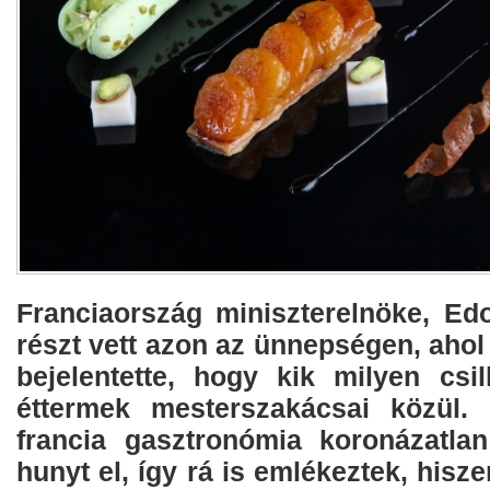
Franciaország miniszterelnöke, Edo
részt vett azon az ünnepségen, ahol
bejelentette, hogy kik milyen csi
éttermek mesterszakácsai közül.
francia gasztronómia koronázatla
hunyt el, így rá is emlékeztek, hisz