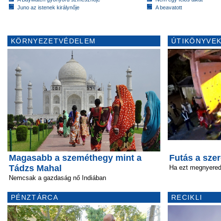
Juno az istenek királynője
A beavatott
KÖRNYEZETVÉDELEM
ÚTIKÖNYVEK
Magasabb a szeméthegy mint a
Futás a sze
Tádzs Mahal
Ha ezt megnyered
Nemcsak a gazdaság nő Indiában
PÉNZTÁRCA
RECIKLI