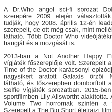
A Dr.Who angol sci-fi sorozat Dok
szerepére 2009 elején választott
tudják, hogy 2008. április 12-én lea
szerepelt, de ott még csak, mint mellé
látható. Több Doctor Who videójáték
hangját és a mozgását is.
2013-ban a Not Another Happy En
vígjáték főszereplője volt. Szerepelt
Time of the Doctor karácsonyi epizód
nagysikert aratott Galaxis őrzői N
látható, és főszerepben domborított 
Selfie vígjáték sorozatban. 2015-ben
sportfilmben Lily Allswortht alakította.
Volume Two horrornak szintén a fő
Szerepelt a The Big Short életrajzi film