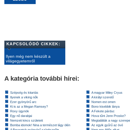
KAPCSOLÓDÓ CIKKEK:
Ilyen még nem készült a
világegyetemről
A kategória további hírei:
Szépség és kitartás
A magyar Miley Cryus
Ilyenek a viking nők
A királyi szerető
Ezer gyönyörű arc
Nomen est omen
Ki is az a Megan Ramsey?
Bono kisebbik lánya
Roxy ügynök
A Fekete párduc
Egy nő darabjai
Hova tűnt Jenn Proske?
Nemzeti kincs született
Megtalálták a nagy szerep
Bomba idomok! Nina a természet lágy ölén
Az egyik gyűrű az övé
A Baywatch gyönyörű színésznője
Nem egy félős alkat