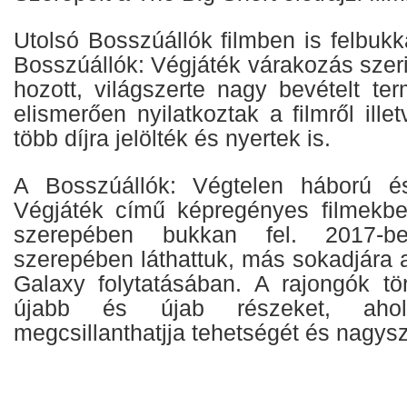
Utolsó Bosszúállók filmben is felbuk
Bosszúállók: Végjáték várakozás szeri
hozott, világszerte nagy bevételt term
elismerően nyilatkoztak a filmről ille
több díjra jelölték és nyertek is.
A Bosszúállók: Végtelen háború é
Végjáték című képregényes filmekbe
szerepében bukkan fel. 2017-b
szerepében láthattuk, más sokadjára 
Galaxy folytatásában. A rajongók tör
újabb és újab részeket, aho
megcsillanthatjja tehetségét és nagysz