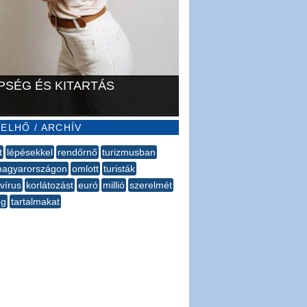
PSÉG ÉS KITARTÁS
ELHŐ / ARCHÍV
t
lépésekkel
rendőrnő
turizmusban
agyarországon
omlott
turisták
vírus
korlátozást
euró
millió
szerelmét
ég
tartalmakat