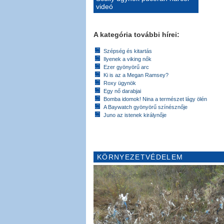
videó
A kategória további hírei:
Szépség és kitartás
Ilyenek a viking nők
Ezer gyönyörű arc
Ki is az a Megan Ramsey?
Roxy ügynök
Egy nő darabjai
Bomba idomok! Nina a természet lágy ölén
A Baywatch gyönyörű színésznője
Juno az istenek királynője
KÖRNYEZETVÉDELEM