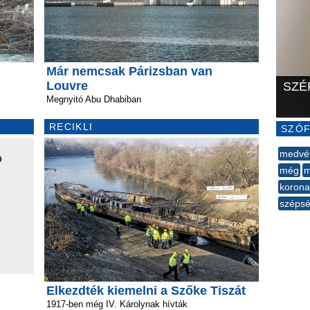
Már nemcsak Párizsban van
Louvre
SZÉ
Megnyitó Abu Dhabiban
RECIKLI
SZÓF
medvé
még
m
korona
széps
--
Elkezdték kiemelni a Szőke Tiszát
1917-ben még IV. Károlynak hívták