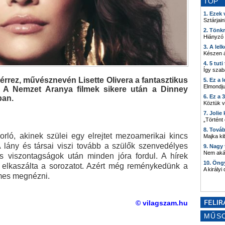
TOP
1. Ezek
Sztárjain
2. Tönk
Hiányzó
3. A lel
Készen á
4. 5 tut
Így szab
iérrez, művésznevén Lisette Olivera a fantasztikus
5. Ez a 
Elmondju
a. A Nemzet Aranya filmek sikere után a Dinney
6. Ez a 
ban.
Köztük 
7. Joli
„Történt
8. Tová
orló, akinek szülei egy elrejtet mezoamerikai kincs
Majka kib
A lány és társai viszi tovább a szülők szenvedélyes
9. Nagy
Nem akár
és viszontagságok után minden jóra fordul. A hírek
10. Öng
 elkaszálta a sorozatot. Azért még reménykedünk a
A királyi
emes megnézni.
© vilagszam.hu
MŰS