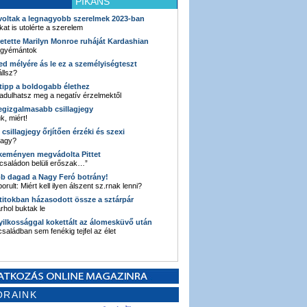
PIKÁNS
 voltak a legnagyobb szerelmek 2023-ban
kat is utolérte a szerelem
retette Marilyn Monroe ruháját Kardashian
 gyémántok
ked mélyére ás le ez a személyiségteszt
llsz?
i tipp a boldogabb élethez
adulhatsz meg a negatív érzelmektől
legizgalmasabb csillagjegy
k, miért!
3 csillagjegy őrjítően érzéki és szexi
vagy?
e keményen megvádolta Pittet
 családon belüli erőszak…”
bb dagad a Nagy Feró botrány!
orult: Miért kell ilyen álszent sz.rnak lenni?
 titokban házasodott össze a sztárpár
hol buktak le
yilkossággal kokettált az álomesküvő után
 családban sem fenékig tejfel az élet
ORAINK