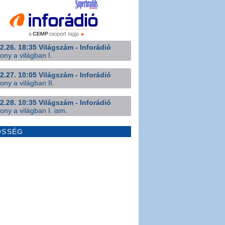
2.26. 18:35 Világszám - Inforádió
ony a világban I.
2.27. 10:05 Világszám - Inforádió
ony a világban II.
2.28. 10:35 Világszám - Inforádió
ony a világban I. ism.
ÖSSÉG