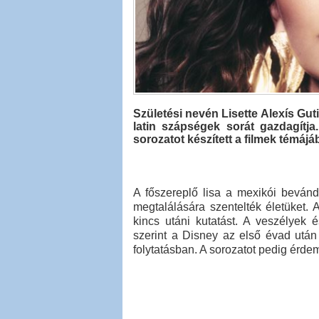
Születési nevén Lisette Alexís Gut
latin szápségek sorát gazdagítj
sorozatot készített a filmek témájá
A főszereplő lisa a mexikói bevánd
megtalálására szentelték életüket. 
kincs utáni kutatást. A veszélyek 
szerint a Disney az első évad után
folytatásban. A sorozatot pedig érd