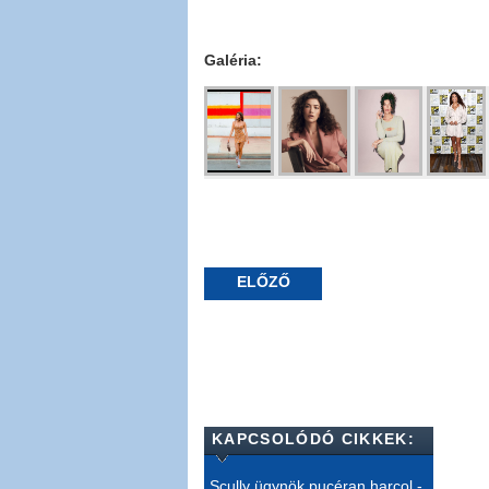
Galéria:
ELŐZŐ
KAPCSOLÓDÓ CIKKEK:
Scully ügynök pucéran harcol -