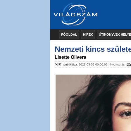
FŐOLDAL
HÍREK
ÚTIKÖNYVEK HELY
Nemzeti kincs születe
Lisette Olivera
[KIF]
publikálva: 2023-05-02 00:00:00 |
Nyomtatás