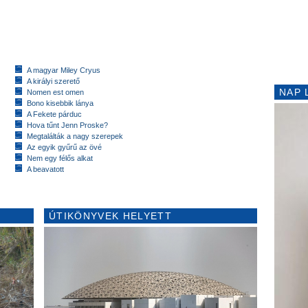
A magyar Miley Cryus
A királyi szerető
NAP 
Nomen est omen
Bono kisebbik lánya
A Fekete párduc
Hova tűnt Jenn Proske?
Megtalálták a nagy szerepek
Az egyik gyűrű az övé
Nem egy félős alkat
A beavatott
ÚTIKÖNYVEK HELYETT