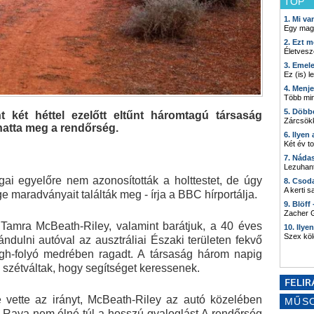
TOP
1. Mi v
Egy mag
2. Ezt m
Életvesz
3. Emel
Ez (is) l
4. Menj
Több min
5. Döbb
 két héttel ezelőtt eltűnt háromtagú társaság
Zárcsökk
lhatta meg a rendőrség.
6. Ilyen
Két év t
7. Náda
Lezuhant
ágai egyelőre nem azonosították a holttestet, de úgy
8. Csod
A kerti 
e maradványait találták meg - írja a BBC hírportálja.
9. Blöff
Zacher G
Tamra McBeath-Riley, valamint barátjuk, a 40 éves
10. Ilye
Szex kö
ndulni autóval az ausztráliai Északi területen fekvő
ugh-folyó medrében ragadt. A társaság három napig
n szétváltak, hogy segítséget keressenek.
 vette az irányt, McBeath-Riley az autó közelében
MŰS
, Raya nem élné túl a hosszú gyaloglást.A rendőrség