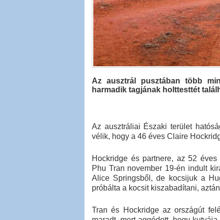
Az ausztrál pusztában több mint
harmadik tagjának holttesttét talá
Az ausztráliai Északi terület hatós
vélik, hogy a 46 éves Claire Hockridg
Hockridge és partnere, az 52 éves 
Phu Tran november 19-én indult kirá
Alice Springsből, de kocsijuk a H
próbálta a kocsit kiszabadítani, aztá
Tran és Hockridge az országút felé
maradt, mert aggódott, hogy kutyája