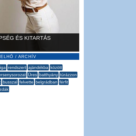
PSÉG ÉS KITARTÁS
ELHŐ / ARCHÍV
iga
rendszert
ajándékba
között
rsenysorozat
Üres
batthyány
túrázzon
t
busszal
felvette
belgrádban
férfit
zdák