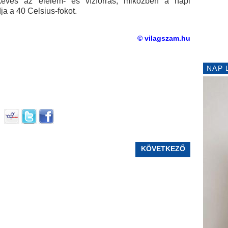
 kevés az élelem- és vízforrás, miközben a napi
a a 40 Celsius-fokot.
© vilagszam.hu
NAP 
KÖVETKEZŐ