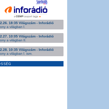
2.26. 18:35 Világszám - Inforádió
ony a világban I.
2.27. 10:05 Világszám - Inforádió
ony a világban II.
2.28. 10:35 Világszám - Inforádió
ony a világban I. ism.
ÖSSÉG