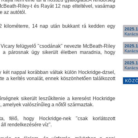
. McBeath-Riley-t és Rayát 12 nap elteltével, vasárnap
e az autótól.
2 kilométerre, 14 nap után bukkant rá kedden egy
2025.1
Karács
e Vicary felügyelő "csodának" nevezte McBeath-Riley
2025.1
Karács
y a párosnak úgy sikerült életben maradnia, hogy
2025.1
Karács
 két nappal korábban váltak külön Hockridge-dzsel,
te a kerítés vonalát, ennek köszönhetően találkozott
KÖZ
őrségnek sikerült leszűkítenie a keresést Hockridge
, amelyek valószínűleg a nőtől származtak.
 félő, hogy Hockridge-nek "csak korlátozott
ll rendelkezésére víz".