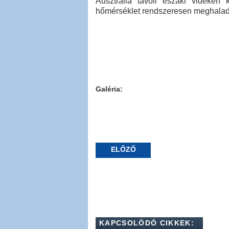
Ausztrália távoli északi vidékén
hőmérséklet rendszeresen meghaladj
Galéria:
ELŐZŐ
KAPCSOLÓDÓ CIKKEK: