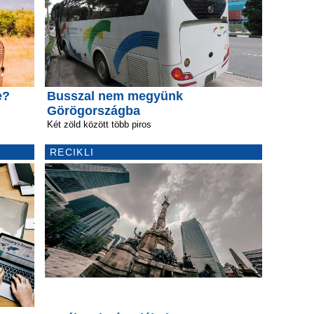
e?
Busszal nem megyünk
Görögországba
Két zöld között több piros
RECIKLI