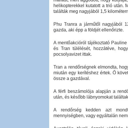
helikopterekkel kutatott a trió után
találták meg nagyjából 1,5 kilométerr
Phu Tranra a járműtől nagyjából 1
gazda, aki épp a földjét ellenőrizte.
A mentőakcióról tájékoztató Paulin
és Tran túlélését, hozzátéve, hog
pocsolyavizet ittak.
Tran a rendőrségnek elmondta, hogy
miután egy kerítéshez értek. Ő követ
össze a gazdával.
A férfi beszámolója alapján a rend
után, és később lábnyomokat találtak
A rendőrség kedden azt mondta,
mennyiségben, vagy egyáltalán nem á