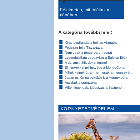
Félelmetes, mit találtak a
cápában
A kategória további hírei:
Kína: bepillantás a holnap világába
Fedezze fel a Tisza-tavat!
Nem csak a tengerpart hívogat
Levendulaillatú csodavilág a Balaton fölött
A vb, ami milliárdokat termel
Élményekkel teli hétvége a MondoConon
Milliók kelnek útra - nem csak a meccsekért
Japán és Korea beköltözik a Hungexpóra
Átalakult a sportzóna
Villák, legendák: időutazás a Balatonon
KÖRNYEZETVÉDELEM