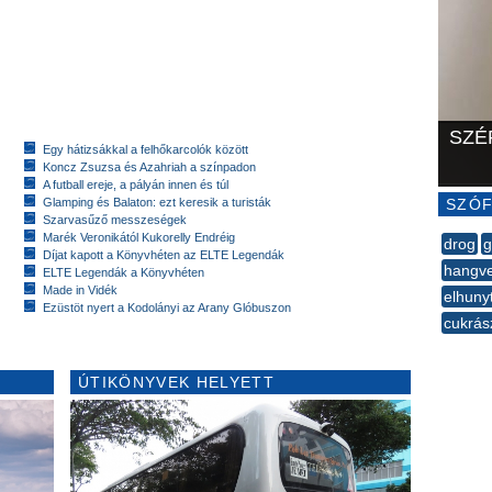
SZÉ
Egy hátizsákkal a felhőkarcolók között
Koncz Zsuzsa és Azahriah a színpadon
A futball ereje, a pályán innen és túl
Glamping és Balaton: ezt keresik a turisták
SZÓF
Szarvasűző messzeségek
Marék Veronikától Kukorelly Endréig
drog
g
Díjat kapott a Könyvhéten az ELTE Legendák
hangve
ELTE Legendák a Könyvhéten
Made in Vidék
elhuny
Ezüstöt nyert a Kodolányi az Arany Glóbuszon
cukrás
--
ÚTIKÖNYVEK HELYETT