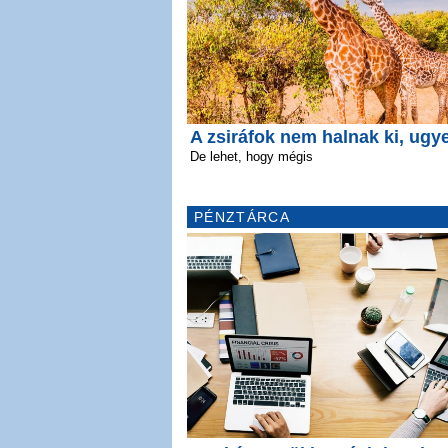
A zsiráfok nem halnak ki, ugy
De lehet, hogy mégis
PÉNZTÁRCA