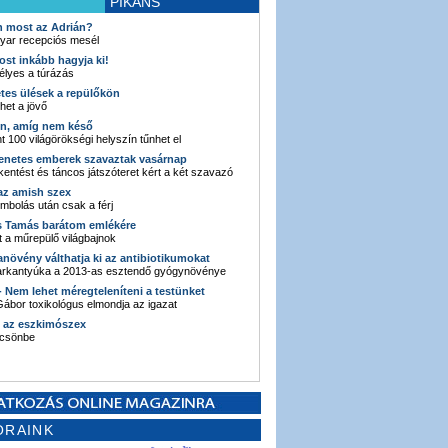
PIKÁNS
an most az Adrián?
yar recepciós mesél
ost inkább hagyja ki!
élyes a túrázás
etes ülések a repülőkön
ehet a jövő
en, amíg nem késő
t 100 világörökségi helyszín tűnhet el
enetes emberek szavaztak vasárnap
entést és táncos játszóteret kért a két szavazó
 az amish szex
ombolás után csak a férj
s Tamás barátom emlékére
 a műrepülő világbajnok
anövény válthatja ki az antibiotikumokat
sarkantyúka a 2013-as esztendő gyógynövénye
 - Nem lehet méregteleníteni a testünket
ábor toxikológus elmondja az igazat
n az eszkimószex
lcsönbe
ORAINK