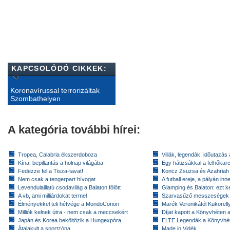
KAPCSOLÓDÓ CIKKEK:
Koronavírussal terrorizáltak
Szombathelyen
A kategória további hírei:
Tropea, Calabria ékszerdoboza
Villák, legendák: időutazás
Kína: bepillantás a holnap világába
Egy hátizsákkal a felhőkarc
Fedezze fel a Tisza-tavat!
Koncz Zsuzsa és Azahriah
Nem csak a tengerpart hívogat
A futball ereje, a pályán inn
Levendulaillatú csodavilág a Balaton fölött
Glamping és Balaton: ezt ke
A vb, ami milliárdokat termel
Szarvasűző messzeségek
Élményekkel teli hétvége a MondoConon
Marék Veronikától Kukorell
Milliók kelnek útra - nem csak a meccsekért
Díjat kapott a Könyvhéten
Japán és Korea beköltözik a Hungexpóra
ELTE Legendák a Könyvhé
Átalakult a sportzóna
Made in Vidék