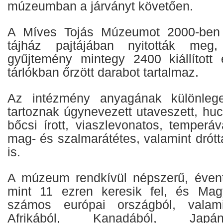
múzeumban a járványt követően.
A Míves Tojás Múzeumot 2000-ben 
tájház pajtájában nyitották meg,
gyűjtemény mintegy 2400 kiállított
tárlókban őrzött darabot tartalmaz.
Az intézmény anyagának különlege
tartoznak úgynevezett utaveszett, hucu
bőcsi írott, viaszlevonatos, temperáva
mag- és szalmarátétes, valamint drótta
is.
A múzeum rendkívül népszerű, évent
mint 11 ezren keresik fel, és Magy
számos európai országból, valamin
Afrikából, Kanadából, Japán