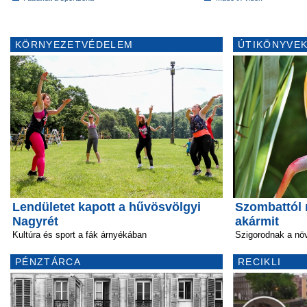
KÖRNYEZETVÉDELEM
ÚTIKÖNYVEK
Lendületet kapott a hűvösvölgyi
Szombattól
Nagyrét
akármit
Kultúra és sport a fák árnyékában
Szigorodnak a nö
PÉNZTÁRCA
RECIKLI