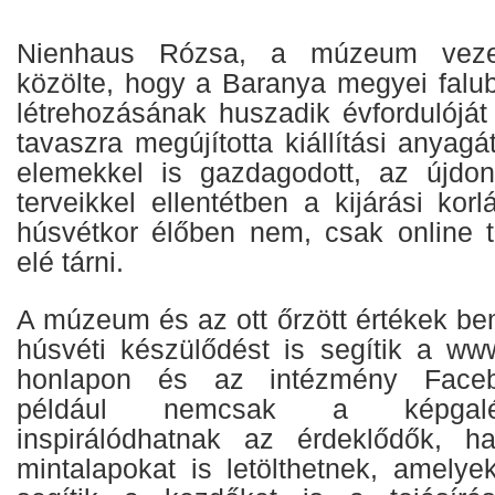
Nienhaus Rózsa, a múzeum vezet
közölte, hogy a Baranya megyei falub
létrehozásának huszadik évfordulój
tavaszra megújította kiállítási anyagá
elemekkel is gazdagodott, az újdo
terveikkel ellentétben a kijárási kor
húsvétkor élőben nem, csak online t
elé tárni.
A múzeum és az ott őrzött értékek be
húsvéti készülődést is segítik a w
honlapon és az intézmény Facebo
például nemcsak a képgalér
inspirálódhatnak az érdeklődők, h
mintalapokat is letölthetnek, amelye