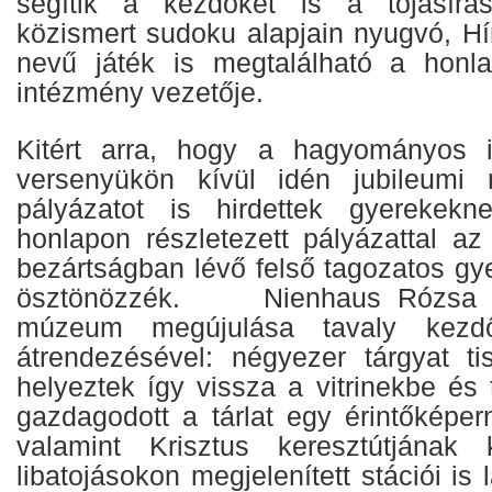
segítik a kezdőket is a tojásírá
közismert sudoku alapjain nyugvó, H
nevű játék is megtalálható a honla
intézmény vezetője.
Kitért arra, hogy a hagyományos if
versenyükön kívül idén jubileumi r
pályázatot is hirdettek gyerekek
honlapon részletezett pályázattal az
bezártságban lévő felső tagozatos gy
ösztönözzék. Nienhaus Rózsa fe
múzeum megújulása tavaly kezdőd
átrendezésével: négyezer tárgyat ti
helyeztek így vissza a vitrinekbe és 
gazdagodott a tárlat egy érintőképern
valamint Krisztus keresztútjának k
libatojásokon megjelenített stációi is