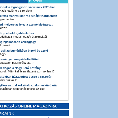
PIKÁNS
 voltak a legnagyobb szerelmek 2023-ban
kat is utolérte a szerelem
retette Marilyn Monroe ruháját Kardashian
 gyémántok
ked mélyére ás le ez a személyiségteszt
llsz?
i tipp a boldogabb élethez
adulhatsz meg a negatív érzelmektől
legizgalmasabb csillagjegy
k, miért!
3 csillagjegy őrjítően érzéki és szexi
vagy?
e keményen megvádolta Pittet
 családon belüli erőszak…”
bb dagad a Nagy Feró botrány!
orult: Miért kell ilyen álszent sz.rnak lenni?
 titokban házasodott össze a sztárpár
hol buktak le
yilkossággal kokettált az álomesküvő után
 családban sem fenékig tejfel az élet
ORAINK