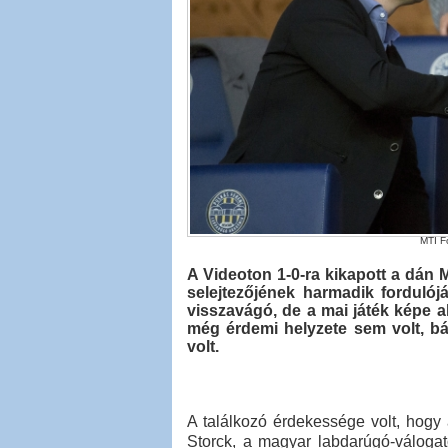
MTI Fo
A Videoton 1-0-ra kikapott a dán 
selejtezőjének harmadik forduló
visszavágó, de a mai játék képe 
még érdemi helyzete sem volt, bá
volt.
A találkozó érdekessége volt, hogy
Storck, a magyar labdarúgó-válogato