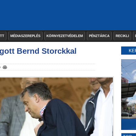
ETT
MÉDIASZEREPLÉS
KÖRNYEZETVÉDELEM
PÉNZTÁRCA
RECIKLI
ogott Bernd Storckkal
KE
s