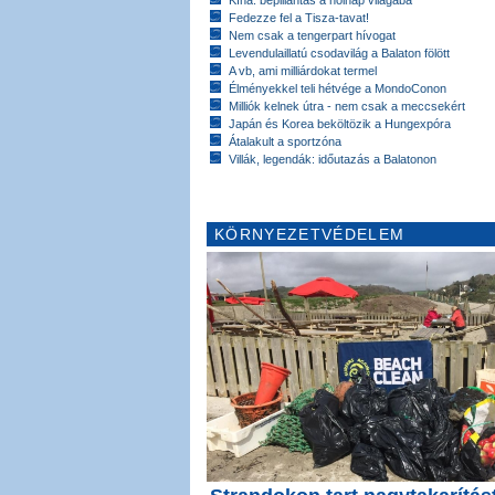
Kína: bepillantás a holnap világába
Fedezze fel a Tisza-tavat!
Nem csak a tengerpart hívogat
Levendulaillatú csodavilág a Balaton fölött
A vb, ami milliárdokat termel
Élményekkel teli hétvége a MondoConon
Milliók kelnek útra - nem csak a meccsekért
Japán és Korea beköltözik a Hungexpóra
Átalakult a sportzóna
Villák, legendák: időutazás a Balatonon
KÖRNYEZETVÉDELEM