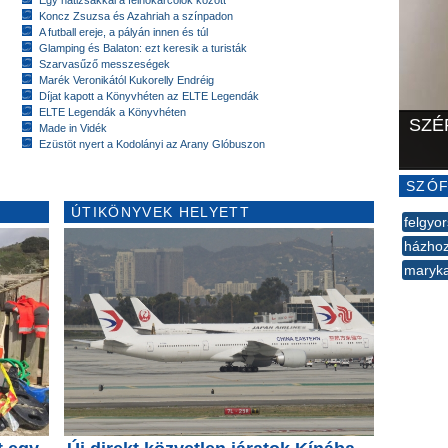
Egy hátizsákkal a felhőkarcolók között
Koncz Zsuzsa és Azahriah a színpadon
A futball ereje, a pályán innen és túl
Glamping és Balaton: ezt keresik a turisták
Szarvasűző messzeségek
Marék Veronikától Kukorelly Endréig
Díjat kapott a Könyvhéten az ELTE Legendák
ELTE Legendák a Könyvhéten
SZÉ
Made in Vidék
Ezüstöt nyert a Kodolányi az Arany Glóbuszon
SZÓF
ÚTIKÖNYVEK HELYETT
felgyor
házho
maryk
--