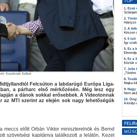
TOP
1. Ezek
Sztárjain
2. Tönk
Hiányzó
3. A lel
Készen á
4. 5 tut
Így szab
5. Ez a 
Elmondju
6. Ez a 
Köztük 
7. Joli
„Történt
tó: Koszticsák Szilárd
8. Tová
Majka kib
Midtjyllandtól Felcsúton a labdarúgó Európa Liga-
jában, a párharc első mérkőzésén. Még lesz egy
9. Nagy
Nem akár
alapján a dánok sokkal erősebbek. A Videotonnak
10. Öng
r az MTI szerint az elején sok nagy lehetőségük
A királyi
 a meccs előtt Orbán Viktor miniszterelnök és Bernd
MŰS
tt szövetségi kapitánya találkozott a lelátón. Kezet