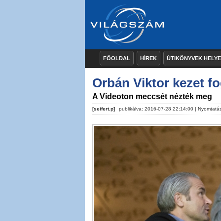
FŐOLDAL
HÍREK
ÚTIKÖNYVEK HELY
Orbán Viktor kezet f
A Videoton meccsét nézték meg
[seifert.p]
publikálva: 2016-07-28 22:14:00 |
Nyomtatá