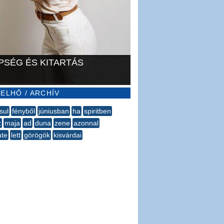
PSÉG ÉS KITARTÁS
ELHŐ / ARCHÍV
sul
fényből
júniusban
ha
spiritben
z
maja
ad
duna
zene
azonnal
ate
lett
görögök
kisvárdai