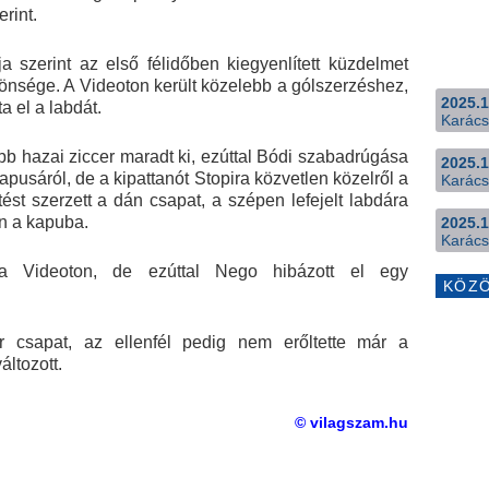
rint.
 szerint az első félidőben kiegyenlített küzdelmet
zönsége. A Videoton került közelebb a gólszerzéshez,
2025.1
a el a labdát.
Karács
bb hazai ziccer maradt ki, ezúttal Bódi szabadrúgása
2025.1
kapusáról, de a kipattanót Stopira közvetlen közelről a
Karács
ést szerzett a dán csapat, a szépen lefejelt labdára
an a kapuba.
2025.1
Karács
 a Videoton, de ezúttal Nego hibázott el egy
KÖZ
r csapat, az ellenfél pedig nem erőltette már a
ltozott.
© vilagszam.hu