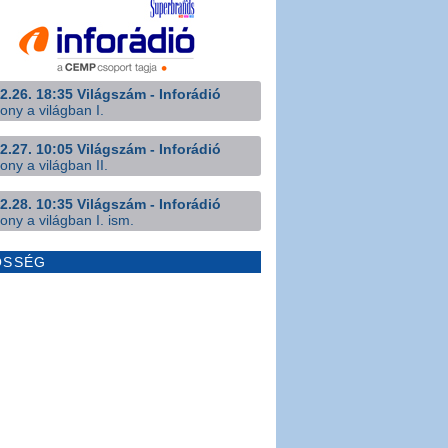
2.26. 18:35 Világszám - Inforádió
ony a világban I.
2.27. 10:05 Világszám - Inforádió
ony a világban II.
2.28. 10:35 Világszám - Inforádió
ony a világban I. ism.
ÖSSÉG