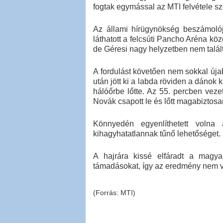
fogtak egymással az MTI felvétele sze
Az állami hírügynökség beszámolója
láthatott a felcsúti Pancho Aréna kö
de Géresi nagy helyzetben nem talált
A fordulást követően nem sokkal úja
után jött ki a labda röviden a dánok 
hálóőrbe lőtte. Az 55. percben vezet
Novák csapott le és lőtt magabiztos
Könnyedén egyenlíthetett volna
kihagyhatatlannak tűnő lehetőséget.
A hajrára kissé elfáradt a magya
támadásokat, így az eredmény nem vá
(Forrás: MTI)