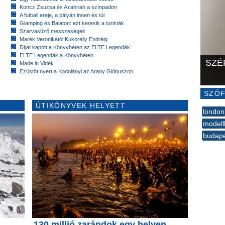
Koncz Zsuzsa és Azahriah a színpadon
A futball ereje, a pályán innen és túl
Glamping és Balaton: ezt keresik a turisták
Szarvasűző messzeségek
Marék Veronikától Kukorelly Endréig
Díjat kapott a Könyvhéten az ELTE Legendák
ELTE Legendák a Könyvhéten
SZÉ
Made in Vidék
Ezüstöt nyert a Kodolányi az Arany Glóbuszon
SZÓF
ÚTIKÖNYVEK HELYETT
london
modell
budap
--
z
130 millió zarándok egy helyen