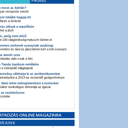
PIKÁNS
an most az Adrián?
yar recepciós mesél
ost inkább hagyja ki!
élyes a túrázás
etes ülések a repülőkön
ehet a jövő
en, amíg nem késő
t 100 világörökségi helyszín tűnhet el
enetes emberek szavaztak vasárnap
entést és táncos játszóteret kért a két szavazó
 az amish szex
ombolás után csak a férj
s Tamás barátom emlékére
 a műrepülő világbajnok
anövény válthatja ki az antibiotikumokat
sarkantyúka a 2013-as esztendő gyógynövénye
 - Nem lehet méregteleníteni a testünket
ábor toxikológus elmondja az igazat
n az eszkimószex
lcsönbe
ORAINK