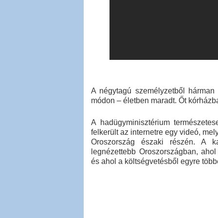
A négytagú személyzetből hárman 
módon – életben maradt. Őt kórházba
A hadügyminisztérium természetese
felkerült az internetre egy videó, mel
Oroszország északi részén. A kat
legnézettebb Oroszországban, ahol
és ahol a költségvetésből egyre többe