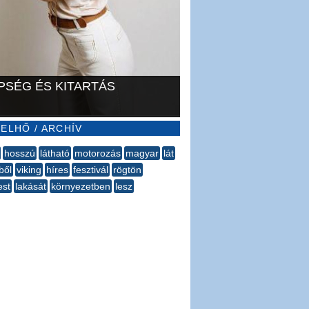
PSÉG ÉS KITARTÁS
ELHŐ / ARCHÍV
hosszú
látható
motorozás
magyar
lát
ből
viking
híres
fesztivál
rögtön
est
lakását
környezetben
lesz