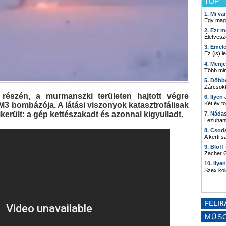
TOP
1. Mi v
Egy mag
2. Ezt m
Életvesz
3. Emel
Ez (is) l
4. Menj
Több min
5. Döbb
Zárcsökk
részén, a murmanszki területen hajtott végre
6. Ilyen
Két év t
M3 bombázója. A látási viszonyok katasztrofálisak
ikerült: a gép kettészakadt és azonnal kigyulladt.
7. Náda
Lezuhant
8. Csod
A kerti 
9. Blöff
Zacher G
10. Ilye
Szex kö
MŰS