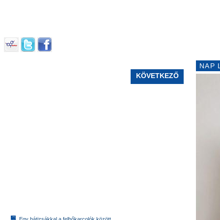
NAP 
KÖVETKEZŐ
Egy hátizsákkal a felhőkarcolók között