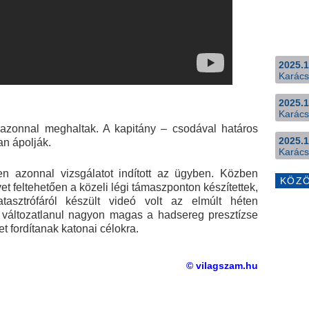
2025.1
Karács
2025.1
Karács
azonnal meghaltak. A kapitány – csodával határos
2025.1
n ápolják.
Karács
n azonnal vizsgálatot indított az ügyben. Közben
KÖZ
yet feltehetően a közeli légi támaszponton készítettek,
asztrófáról készült videó volt az elmúlt héten
 változatlanul nagyon magas a hadsereg presztízse
t fordítanak katonai célokra.
© vilagszam.hu