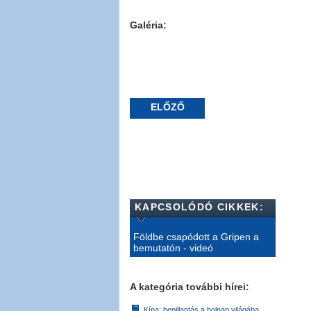
Galéria:
ELŐZŐ
KAPCSOLÓDÓ CIKKEK:
Földbe csapódott a Gripen a
bemutatón - videó
A kategória további hírei:
Kína: bepillantás a holnap világába