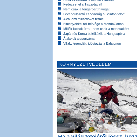
Fedezze fel a Tisza-tavat!
Nem csak a tengerpart hívogat
Levendulaillatú csodavilág a Balaton fölött
A vb, ami milliárdokat termel
Élményekkel teli hétvége a MondoConon
Milliók kelnek útra - nem csak a meccsekért
Japán és Korea beköltözik a Hungexpóra
Átalakult a sportzóna
Villák, legendák: időutazás a Balatonon
KÖRNYEZETVÉDELEM
Ha a világ tetejéről jössz, hoz