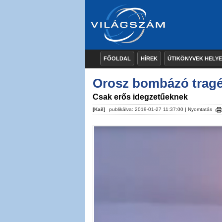
FŐOLDAL
HÍREK
ÚTIKÖNYVEK HELY
Orosz bombázó tragéd
Csak erős idegzetűeknek
[Kail]
publikálva: 2019-01-27 11:37:00 |
Nyomtatás