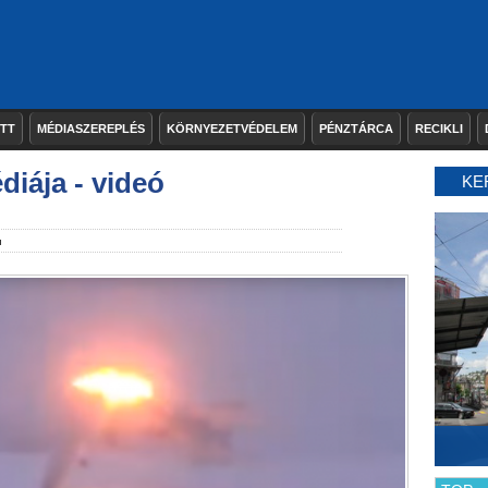
ETT
MÉDIASZEREPLÉS
KÖRNYEZETVÉDELEM
PÉNZTÁRCA
RECIKLI
iája - videó
KE