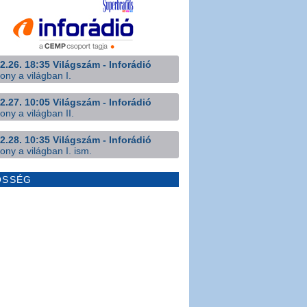
2.26. 18:35 Világszám - Inforádió
ony a világban I.
2.27. 10:05 Világszám - Inforádió
ony a világban II.
2.28. 10:35 Világszám - Inforádió
ony a világban I. ism.
ÖSSÉG