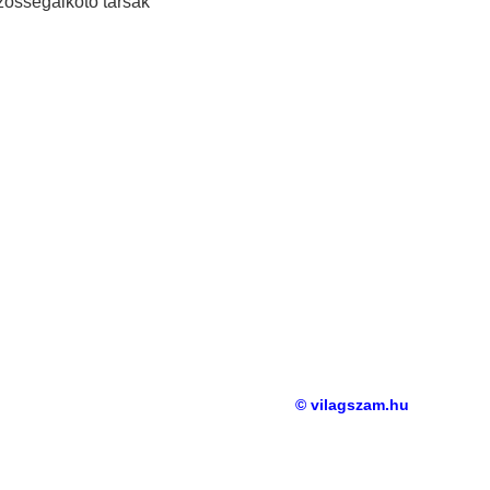
zösségalkotó társak
© vilagszam.hu