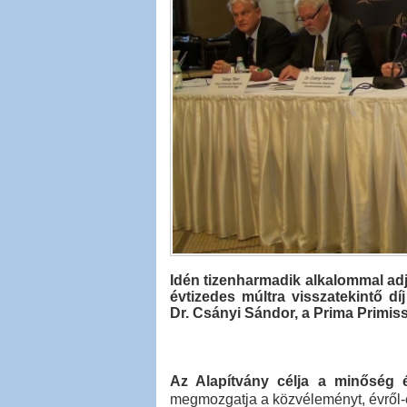
Idén tizenharmadik alkalommal adjá
évtizedes múltra visszatekintő díj 
Dr. Csányi Sándor, a Prima Primis
Az Alapítvány célja a minőség 
megmozgatja a közvéleményt, évről-év