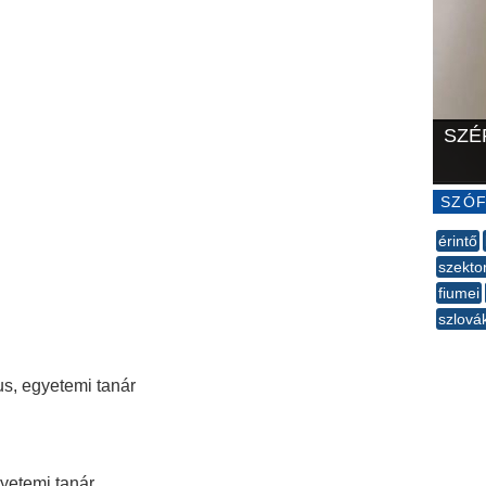
SZÉ
SZÓF
érintő
szekto
fiumei
szlová
--
us, egyetemi tanár
yetemi tanár