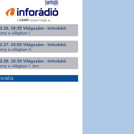
2.26. 18:35 Világszám - Inforádió
ony a világban I.
2.27. 10:05 Világszám - Inforádió
ony a világban II.
2.28. 10:35 Világszám - Inforádió
ony a világban I. ism.
ÖSSÉG