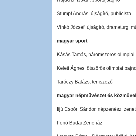
Stumpf András, újságíró, publicista
Vinkó József, újságíró, dramaturg, mű
magyar sport
Kásás Tamás, háromszoros olimpiai 
Keleti Ágnes, ötszörös olimpiai bajn
Taróczy Balázs, teniszező
magyar népművészet és közműve
Ifjú Csoóri Sándor, népzenész, zene
Fonó Budai Zeneház