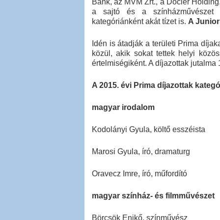
Bank, az MVM Zrt., a Docler Holdin
a sajtó és a színházművészet te
kategóriánként akát tízet is.
A Junior 
Idén is átadják a területi Prima dí
közül, akik sokat tettek helyi közös
értelmiségiként. A díjazottak jutalma 1-
A 2015. évi Prima díjazottak kateg
magyar irodalom
Kodolányi Gyula, költő esszéista
Marosi Gyula, író, dramaturg
Oravecz Imre, író, műfordító
magyar színház- és filmművészet
Börcsök Enikő, színművész