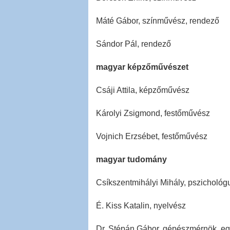
Máté Gábor, színművész, rendező
Sándor Pál, rendező
magyar képzőművészet
Csáji Attila, képzőművész
Károlyi Zsigmond, festőművész
Vojnich Erzsébet, festőművész
magyar tudomány
Csíkszentmihályi Mihály, pszichológ
É. Kiss Katalin, nyelvész
Dr. Stépán Gábor, gépészmérnök, eg