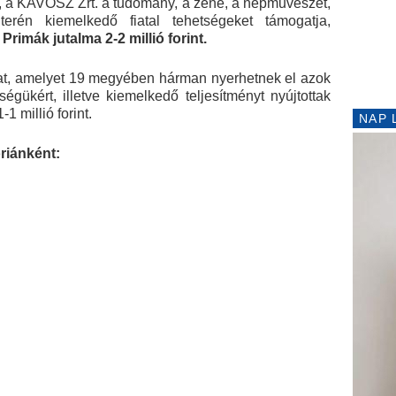
g, a KAVOSZ Zrt. a tudomány, a zene, a népművészet,
rén kiemelkedő fiatal tehetségeket támogatja,
Primák jutalma 2-2 millió forint.
jakat, amelyet 19 megyében hárman nyerhetnek el azok
ségükért, illetve kiemelkedő teljesítményt nyújtottak
1 millió forint.
NAP 
óriánként: