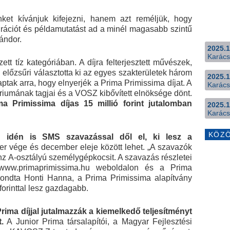
ket kívánjuk kifejezni, hanem azt reméljük, hogy
pirációt és példamutatást ad a minél magasabb szintű
ándor.
2025.1
Karács
ett tíz kategóriában. A díjra felterjesztett művészek,
l előzsűri választotta ki az egyes szakterületek három
2025.1
aptak arra, hogy elnyerjék a Prima Primissima díjat. A
Karács
tóriumának tagjai és a VOSZ kibővített elnöksége dönt.
a Primissima díjas 15 millió forint jutalomban
2025.1
Karács
KÖZ
 idén is SMS szavazással dől el, ki lesz a
 vége és december eleje között lehet. „A szavazók
z A-osztályú személygépkocsit. A szavazás részletei
 www.primaprimissima.hu weboldalon és a Prima
ondta Honti Hanna, a Prima Primissima alapítvány
forinttal lesz gazdagabb.
rima díjjal jutalmazzák a kiemelkedő teljesítményt
.
A Junior Prima társalapítói, a Magyar Fejlesztési