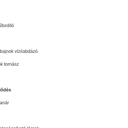
fordító
bajnok vízilabdázó
ok tornász
lődés
tanár