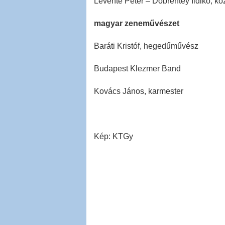
Levente Péter – Döbrentey Ildikó, kö
magyar zeneművészet
Baráti Kristóf, hegedűművész
Budapest Klezmer Band
Kovács János, karmester
Kép: KTGy