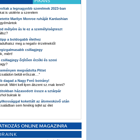
PIKÁNS
 voltak a legnagyobb szerelmek 2023-ban
kat is utolérte a szerelem
retette Marilyn Monroe ruháját Kardashian
 gyémántok
ked mélyére ás le ez a személyiségteszt
llsz?
i tipp a boldogabb élethez
adulhatsz meg a negatív érzelmektől
legizgalmasabb csillagjegy
k, miért!
3 csillagjegy őrjítően érzéki és szexi
vagy?
e keményen megvádolta Pittet
 családon belüli erőszak…”
bb dagad a Nagy Feró botrány!
orult: Miért kell ilyen álszent sz.rnak lenni?
 titokban házasodott össze a sztárpár
hol buktak le
yilkossággal kokettált az álomesküvő után
 családban sem fenékig tejfel az élet
ORAINK