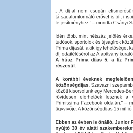
„ A díjjal nem csupán elismerésün
társadalomformáló erővel is bír, ins
teljesítményhez.” – mondta Csányi S
Idén több, mint hétszáz jelölés érkez
tudósok, sportolók és újságírók közü
Prima díjasát, akik így lehetőséget k
díj odaítéléséről az Alapítvány kura
A húsz Prima díjas 5, a tíz Prim
részesül.
A korábbi éveknek megfelelően
közönségdíjas.
Szavazni szeptember
között kisorsolunk egy Mercedes-Ben
rövidesen elérhetőek lesznek a
Primissima Facebook oldalán.” – m
ügyvivője. A közönségdíjas 15 millió 
Ebben az évben is önálló, Junior P
nyújtó 30 év alatti szakembereket