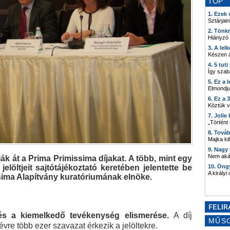
TOP
1. Ezek
Sztárjain
2. Tönk
Hiányzó
3. A lel
Készen á
4. 5 tut
Így szab
5. Ez a 
Elmondju
6. Ez a 
Köztük 
7. Joli
„Történt
8. Tová
Majka kib
9. Nagy
Nem akár
k át a Prima Primissima díjakat. A több, mint egy
jelöltjeit sajtótájékoztató keretében jelentette be
10. Öng
A királyi
sima Alapítvány kuratóriumának elnöke.
és a kiemelkedő tevékenység elismerése.
A díj
MŰS
re több ezer szavazat érkezik a jelöltekre.