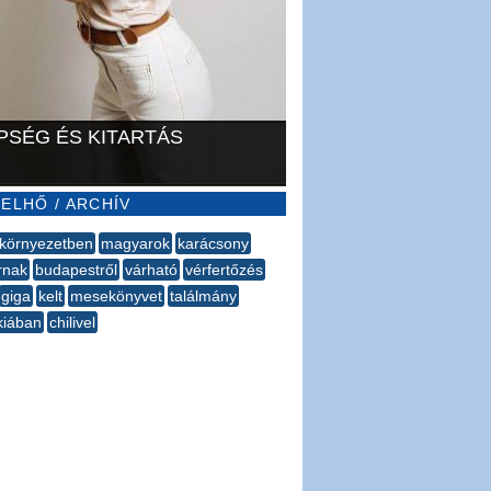
PSÉG ÉS KITARTÁS
ELHŐ / ARCHÍV
környezetben
magyarok
karácsony
rnak
budapestről
várható
vérfertőzés
giga
kelt
mesekönyvet
találmány
kiában
chilivel