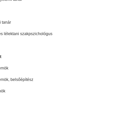
 tanár
és lélektani szakpszichológus
t
érnök
rnök, belsőépítész
nök