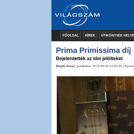
FŐOLDAL
HÍREK
ÚTIKÖNYVEK HELY
Prima Primissima díj
Bejelentették az idei jelölteket
[Hajdú Anna]
publikálva: 2015-09-09 14:53:00 |
Nyomt