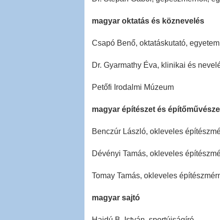
magyar oktatás és köznevelés
Csapó Benő, oktatáskutató, egyetemi
Dr. Gyarmathy Éva, klinikai és nevel
Petőfi Irodalmi Múzeum
magyar építészet és építőművésze
Benczúr László, okleveles építészm
Dévényi Tamás, okleveles építészmé
Tomay Tamás, okleveles építészmér
magyar sajtó
Hajdú B. István, sportújságíró