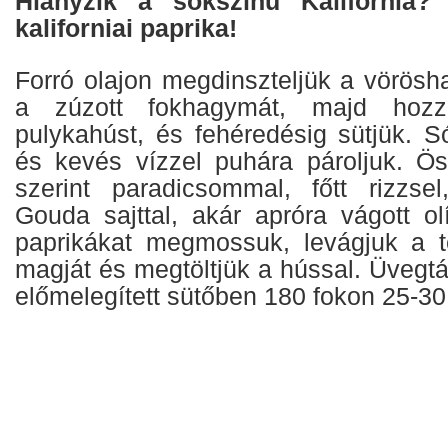
Hiányzik a sokszínű Kalifornia? 
kaliforniai paprika!
Forró olajon megdinszteljük a vörösh
a zúzott fokhagymát, majd hozz
pulykahúst, és fehéredésig sütjük. S
és kevés vízzel puhára pároljuk. Ös
szerint paradicsommal, főtt rizzse
Gouda sajttal, akár apróra vágott ol
paprikákat megmossuk, levágjuk a te
magját és megtöltjük a hússal. Üvegt
előmelegített sütőben 180 fokon 25-30 