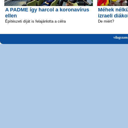
A PADME így harcol a koronavírus
Méhek nélkü
ellen
izraeli diáko
Építészeti díját is felajánlotta a célra
De miért?
vilagszam