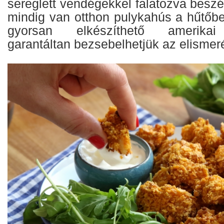
sereglett vendégekkel falatozva beszé
mindig van otthon pulykahús a hűtőbe
gyorsan elkészíthető amerikai 
garantáltan bezsebelhetjük az elismeré