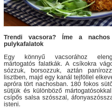
Trendi vacsora? Íme a nachos
pulykafalatok
Egy könnyű vacsorához eleng
mártogatós falatkák. A csíkokra vágot
sózzuk, borsozzuk, aztán panírozz
lisztben, majd egy kanál tejföllel elkev
apróra tört nachosban. 180 fokos süt
sütjük és különböző mártogatósokkal kí
csípős salsa szósszal, áfonyaszóssza
isteni.