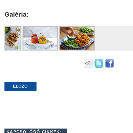
Galéria:
ELŐZŐ
KAPCSOLÓDÓ CIKKEK: