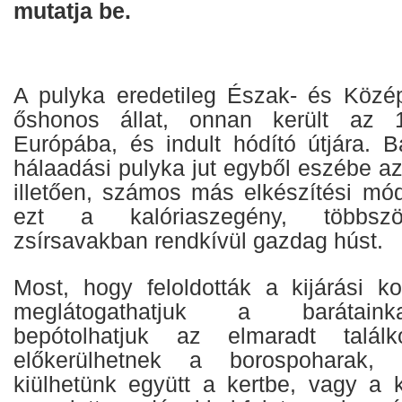
mutatja be.
A pulyka eredetileg Észak- és Közé
őshonos állat, onnan került az 
Európába, és indult hódító útjára. 
hálaadási pulyka jut egyből eszébe a
illetően, számos más elkészítési mód
ezt a kalóriaszegény, többször
zsírsavakban rendkívül gazdag húst.
Most, hogy feloldották a kijárási ko
meglátogathatjuk a barátainka
bepótolhatjuk az elmaradt találk
előkerülhetnek a borospoharak, a
kiülhetünk együtt a kertbe, vagy a 