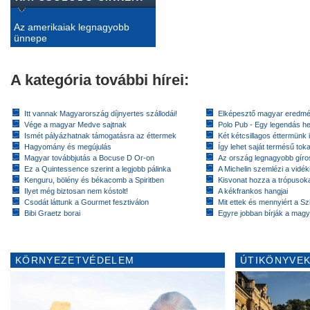
Az amerikaiak legnagyobb
ünnepe
A kategória további hírei:
Itt vannak Magyarország díjnyertes szállodái!
Elképesztő magyar eredmé
Vége a magyar Medve sajtnak
Polo Pub - Egy legendás h
Ismét pályázhatnak támogatásra az éttermek
Két kétcsillagos éttermünk 
Hagyomány és megújulás
Így lehet saját termésű toka
Magyar továbbjutás a Bocuse D Or-on
Az ország legnagyobb gír
Ez a Quintessence szerint a legjobb pálinka
A Michelin szemlézi a vidék
Kenguru, bölény és békacomb a Spiritben
Kisvonat hozza a trópusok
Ilyet még biztosan nem kóstolt!
A kékfrankos hangjai
Csodát láttunk a Gourmet fesztiválon
Mit ettek és mennyiért a Sz
Bibi Graetz borai
Egyre jobban bírják a magy
KÖRNYEZETVÉDELEM
ÚTIKÖNYVEK