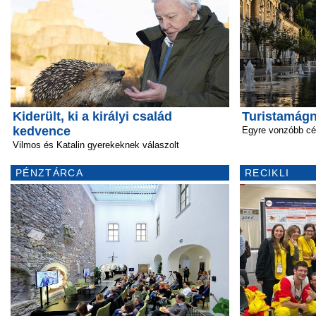
Kiderült, ki a királyi család
Turistamágn
kedvence
Egyre vonzóbb cé
Vilmos és Katalin gyerekeknek válaszolt
PÉNZTÁRCA
RECIKLI