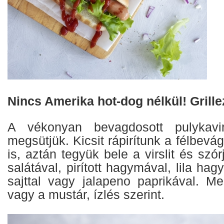
Nincs Amerika hot-dog nélkül! Grille
A vékonyan bevagdosott pulykavirsl
megsütjük. Kicsit rápirítunk a félbevágo
is, aztán tegyük bele a virslit és szó
salátával, pirított hagymával, lila ha
sajttal vagy jalapeno paprikával. M
vagy a mustár, ízlés szerint.