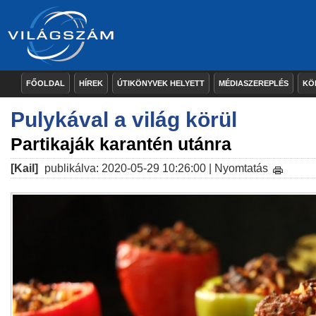
FŐOLDAL
HÍREK
ÚTIKÖNYVEK HELYETT
MÉDIASZEREPLÉS
KÖ
Pulykával a világ körül
Partikaják karantén utánra
[Kail]
publikálva: 2020-05-29 10:26:00 |
Nyomtatás