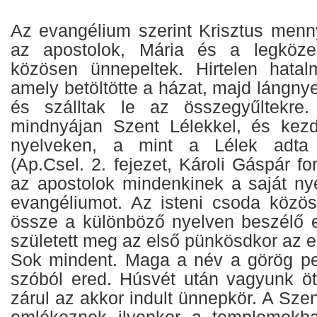
Az evangélium szerint Krisztus men
az apostolok, Mária és a legközel
közösen ünnepeltek. Hirtelen hatal
amely betöltötte a házat, majd lángny
és szálltak le az összegyűltekre
mindnyájan Szent Lélekkel, és kez
nyelveken, a mint a Lélek adta n
(Ap.Csel. 2. fejezet, Károli Gáspár fo
az apostolok mindenkinek a saját nye
evangéliumot. Az isteni csoda közös
össze a különböző nyelven beszélő e
született meg az első pünkösdkor az 
Sok mindent. Maga a név a görög pe
szóból ered. Húsvét után vagyunk ö
zárul az akkor indult ünnepkör. A Szen
emlékeznek ilyenkor a templomokb