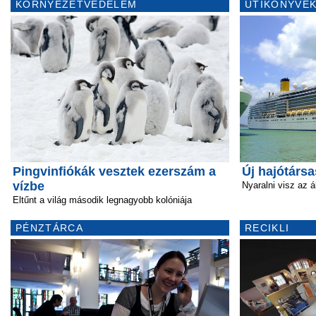
KÖRNYEZETVÉDELEM
ÚTIKÖNYVEK
Pingvinfiókák vesztek ezerszám a
Új hajótárs
vízbe
Nyaralni visz az 
Eltűnt a világ második legnagyobb kolóniája
PÉNZTÁRCA
RECIKLI