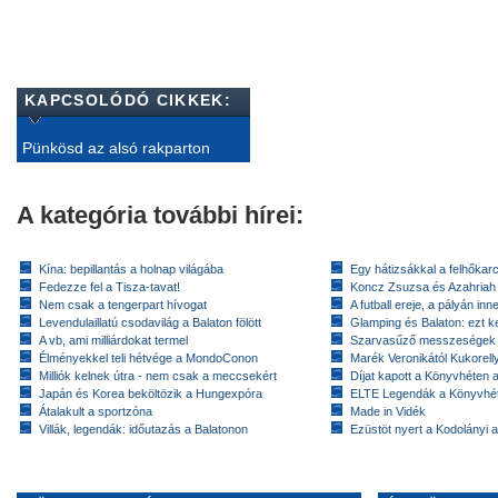
KAPCSOLÓDÓ CIKKEK:
Pünkösd az alsó rakparton
A kategória további hírei:
Kína: bepillantás a holnap világába
Egy hátizsákkal a felhőkarc
Fedezze fel a Tisza-tavat!
Koncz Zsuzsa és Azahriah
Nem csak a tengerpart hívogat
A futball ereje, a pályán inn
Levendulaillatú csodavilág a Balaton fölött
Glamping és Balaton: ezt ke
A vb, ami milliárdokat termel
Szarvasűző messzeségek
Élményekkel teli hétvége a MondoConon
Marék Veronikától Kukorell
Milliók kelnek útra - nem csak a meccsekért
Díjat kapott a Könyvhéten
Japán és Korea beköltözik a Hungexpóra
ELTE Legendák a Könyvhé
Átalakult a sportzóna
Made in Vidék
Villák, legendák: időutazás a Balatonon
Ezüstöt nyert a Kodolányi