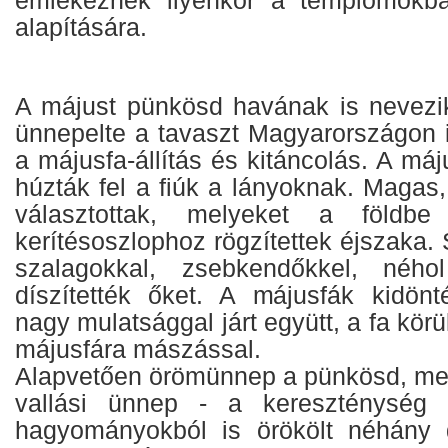
alapítására.
A májust pünkösd havának is nevezi
ünnepelte a tavaszt Magyarországon i
a májusfa-állítás és kitáncolás. A má
húzták fel a fiúk a lányoknak. Magas,
választottak, melyeket a földb
kerítésoszlophoz rögzítettek éjszaka. 
szalagokkal, zsebkendőkkel, néhol é
díszítették őket. A májusfák kidönt
nagy mulatsággal járt együtt, a fa kör
májusfára mászással.
Alapvetően örömünnep a pünkösd, mely
vallási ünnep - a kereszténység ki
hagyományokból is örökölt néhány d