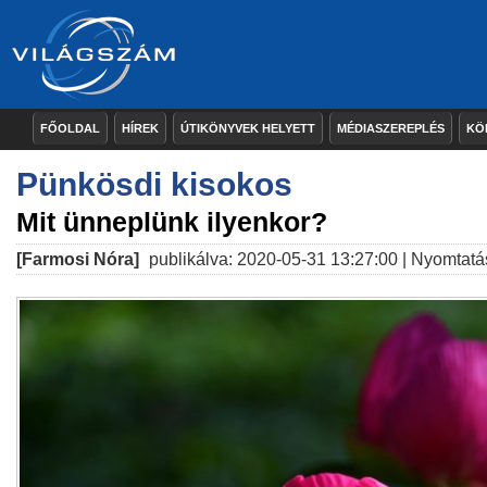
FŐOLDAL
HÍREK
ÚTIKÖNYVEK HELYETT
MÉDIASZEREPLÉS
KÖ
Pünkösdi kisokos
Mit ünneplünk ilyenkor?
[Farmosi Nóra]
publikálva: 2020-05-31 13:27:00 |
Nyomtatá