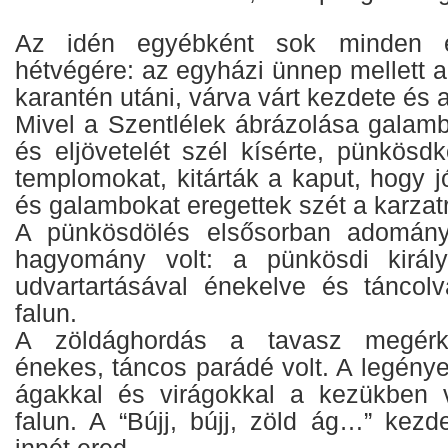
Az idén egyébként sok minden e
hétvégére: az egyházi ünnep mellett a 
karantén utáni, várva várt kezdete és 
Mivel a Szentlélek ábrázolása galamb
és eljövetelét szél kísérte, pünkösdk
templomokat, kitárták a kaput, hogy j
és galambokat eregettek szét a karzatr
A pünkösdölés elsősorban adományg
hagyomány volt: a pünkösdi királ
udvartartásával énekelve és táncol
falun.
A zöldághordás a tavasz megérk
énekes, táncos parádé volt. A legény
ágakkal és virágokkal a kezükben 
falun. A “Bújj, bújj, zöld ág…” kezd
innét ered.