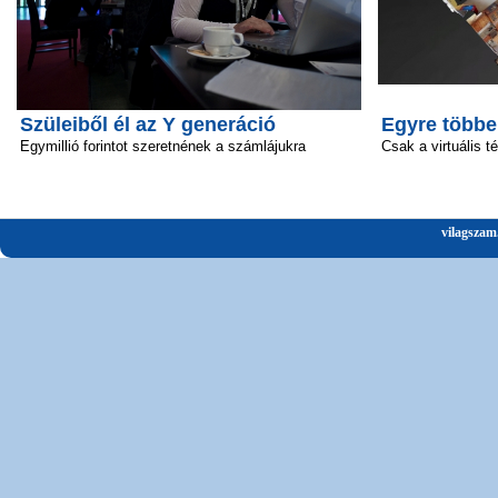
Szüleiből él az Y generáció
Egyre többe
Egymillió forintot szeretnének a számlájukra
Csak a virtuális t
vilagszam