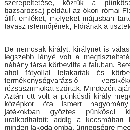
szerepeltetése, köztük a pünkösd
bazsarózsa) például az ókori római F
állít emléket, melyeket májusban tart
tavasz istennőjének, Flórának a tisztel
De nemcsak királyt: királynét is válas
legszebb lányé volt a megtisztelteté
néhány társa körbevitte a faluban. Beté
ahol fátyollal letakarták és körbe
termékenységvarázsló versik
rózsaszirmokat szórtak. Mindezért ajá
Aztán ott volt a pünkösdi király meg
középkor óta ismert hagyomány
játékokban győztes pünkösdi k
uralkodhatott: addig a kocsmában i
minden lakodalomba, ünnepségre meg