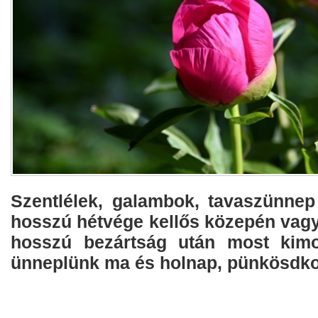
Szentlélek, galambok, tavaszünne
hosszú hétvége kellős közepén vagyu
hosszú bezártság után most kimo
ünneplünk ma és holnap, pünkösdk