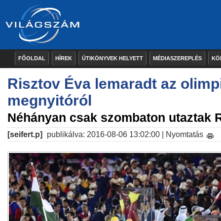
FŐOLDAL
HÍREK
ÚTIKÖNYVEK HELYETT
MÉDIASZEREPLÉS
KÖ
Risztov Éva lemaradt az olimp
megnyitóról
Néhányan csak szombaton utaztak 
[seifert.p]
publikálva: 2016-08-06 13:02:00 |
Nyomtatás