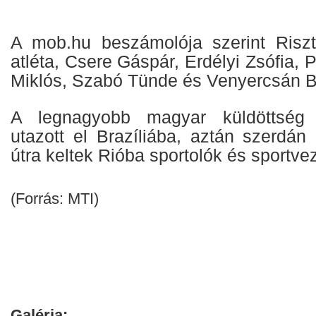
A mob.hu beszámolója szerint Riszto
atléta, Csere Gáspár, Erdélyi Zsófia, 
Miklós, Szabó Tünde és Venyercsán B
A legnagyobb magyar küldöttség
utazott el Brazíliába, aztán szerdán
útra keltek Rióba sportolók és sportve
(Forrás: MTI)
Galéria: