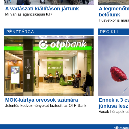
A vadászati kiállításon jártunk
A legmenőb
belőlünk
Mi van az agancskapun túl?
Húsvétkor is mara
PÉNZTÁRCA
RECIKLI
MOK-kártya orvosok számára
Ennek a 3 c
júniusa lesz
Jelentős kedvezményeket biztosít az OTP Bank
Vacak hónapok ut
vilagszam