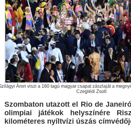
Szilágyi Áron viszi a 160 tagú magyar csapat zászlaját a megny
Czeglédi Zsolt
Szombaton utazott el Rio de Janeiró
olimpiai játékok helyszínére Ri
kilométeres nyíltvízi úszás címvédőj