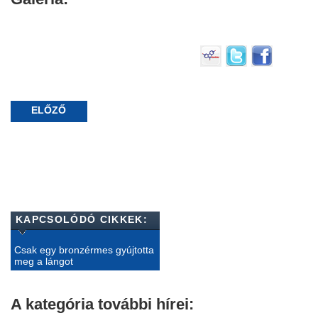
ELŐZŐ
KAPCSOLÓDÓ CIKKEK:
Csak egy bronzérmes gyújtotta
meg a lángot
A kategória további hírei: