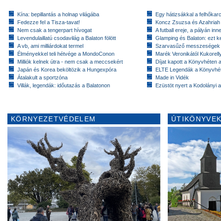
Kína: bepillantás a holnap világába
Egy hátizsákkal a felhőkarc
Fedezze fel a Tisza-tavat!
Koncz Zsuzsa és Azahriah
Nem csak a tengerpart hívogat
A futball ereje, a pályán inn
Levendulaillatú csodavilág a Balaton fölött
Glamping és Balaton: ezt ke
A vb, ami milliárdokat termel
Szarvasűző messzeségek
Élményekkel teli hétvége a MondoConon
Marék Veronikától Kukorell
Milliók kelnek útra - nem csak a meccsekért
Díjat kapott a Könyvhéten
Japán és Korea beköltözik a Hungexpóra
ELTE Legendák a Könyvhé
Átalakult a sportzóna
Made in Vidék
Villák, legendák: időutazás a Balatonon
Ezüstöt nyert a Kodolányi
KÖRNYEZETVÉDELEM
ÚTIKÖNYVEK