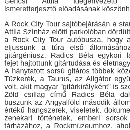
Gencsi Attila idegenvezető 
ismeretterjesztő előadásának köszönh
A Rock City Tour sajtóbejárásán a star
Attila Színház előtti parkolóban dördült
a Rock City Tour autóbusza, hogy a
eljussunk a túra első állomásához
gitárgéniusz, Radics Béla egykori 
fejet hajtottunk gitártudása és életnag
A hánytatott sorsú gitáros többek köz
Tűzkerék, a Taurus, az Aligátor együ
volt, akit magyar ”gitárkirályként” is s
Zöld csillag című Radics Béla dall
buszunk az Angyalföld második állom
értékű hangszerek, viseletek, dokum
zenekari történetek, emberi sors
tárházához, a Rockmúzeumhoz, ahol