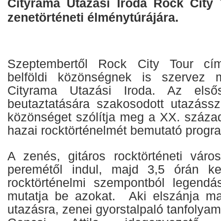
Cityrama Utazási Iroda Rock City
zenetörténeti élménytúrájára.
Szeptembertől Rock City Tour cí
belföldi közönségnek is szervez 
Cityrama Utazási Iroda. Az elsős
beutaztatására szakosodott utazáss
közönséget szólítja meg a XX. száza
hazai rocktörténelmét bemutató progra
A zenés, gitáros rocktörténeti váro
peremétől indul, majd 3,5 órán ke
rocktörténelmi szempontból legendás 
mutatja be azokat. Aki elszánja ma
utazásra, zenei gyorstalpaló tanfolya