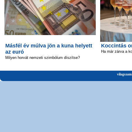
Másfél év múlva jön a kuna helyett
Koccintás o
az euró
Ha már zárva a k
Milyen horvát nemzeti szimbólum díszítse?
vilagszam