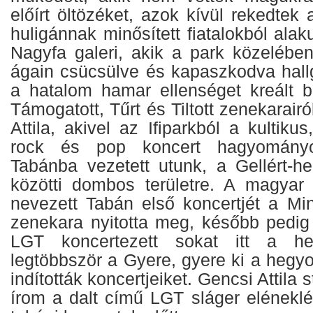
előírt öltözéket, azok kívül rekedtek 
huligánnak minősített fiatalokból alak
Nagyfa galeri, akik a park közelébe
ágain csücsülve és kapaszkodva hallg
a hatalom hamar ellenséget kreált b
Támogatott, Tűrt és Tiltott zenekarair
Attila, akivel az Ifiparkból a kultiku
rock és pop koncert hagyományo
Tabánba vezetett utunk, a Gellért-
közötti dombos területre. A magyar
nevezett Tabán első koncertjét a Mi
zenekara nyitotta meg, később pedig
LGT koncertezett sokat itt a heg
legtöbbször a Gyere, gyere ki a hegyo
indították koncertjeiket. Gencsi Attila
írom a dalt című LGT sláger eléneklés