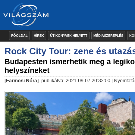
FŐOLDAL
HÍREK
ÚTIKÖNYVEK HELYETT
MÉDIASZEREPLÉS
KÖ
Rock City Tour: zene és utazá
Budapesten ismerhetik meg a legik
helyszíneket
[Farmosi Nóra]
publikálva: 2021-09-07 20:32:00 |
Nyomtatá