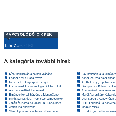
KAPCSOLÓDÓ CIKKEK:
Lois, Clark nélkül
A kategória további hírei:
Kína: bepillantás a holnap világába
Egy hátizsákkal a felhőkarc
Fedezze fel a Tisza-tavat!
Koncz Zsuzsa és Azahriah
Nem csak a tengerpart hívogat
A futball ereje, a pályán inn
Levendulaillatú csodavilág a Balaton fölött
Glamping és Balaton: ezt ke
A vb, ami milliárdokat termel
Szarvasűző messzeségek
Élményekkel teli hétvége a MondoConon
Marék Veronikától Kukorell
Milliók kelnek útra - nem csak a meccsekért
Díjat kapott a Könyvhéten
Japán és Korea beköltözik a Hungexpóra
ELTE Legendák a Könyvhé
Átalakult a sportzóna
Made in Vidék
Villák, legendák: időutazás a Balatonon
Ezüstöt nyert a Kodolányi