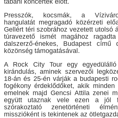
tabáni koncertek előtt.
Presszók, kocsmák, a Víziváro
hangulatát megragadó közérzeti el
Gellért téri szobrához vezetett utolsó
túravezető ismét magához ragadta 
dalszerző-énekes, Budapest című 
közönség támogatásával.
A Rock City Tour egy egyedülálló
kirándulás, aminek szervezői legkö
18-án és 25-én várják a budapesti ro
fogékony érdeklődőket, akik minden 
emelnek majd Gencsi Attila zenei mű
együtt utaznak vele ezen a jól fel
szórakoztató zenetörténeti élmén
misszióként is tekintenek az ötletgazd