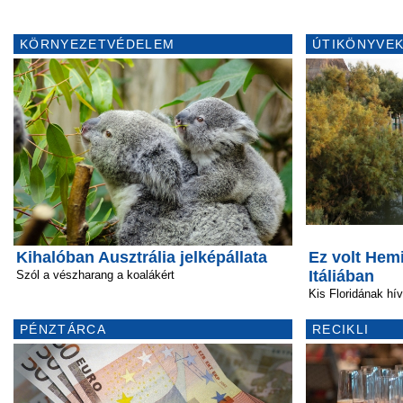
KÖRNYEZETVÉDELEM
ÚTIKÖNYVEK
Kihalóban Ausztrália jelképállata
Ez volt He
Itáliában
Szól a vészharang a koalákért
Kis Floridának hív
PÉNZTÁRCA
RECIKLI