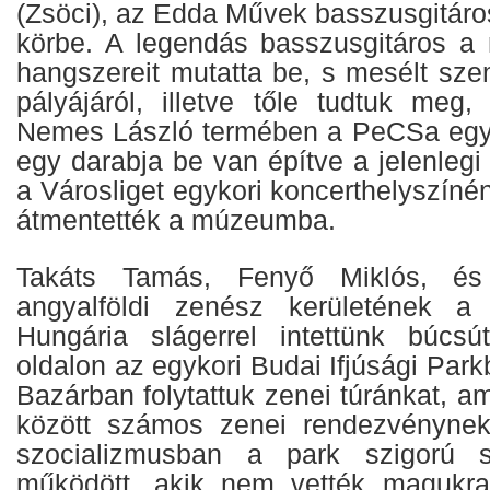
(Zsöci), az Edda Művek basszusgitáro
körbe. A legendás basszusgitáros a
hangszereit mutatta be, s mesélt sze
pályájáról, illetve tőle tudtuk me
Nemes László termében a PeCSa egyk
egy darabja be van építve a jelenlegi
a Városliget egykori koncerthelyszínén
átmentették a múzeumba.
Takáts Tamás, Fenyő Miklós, 
angyalföldi zenész kerületének a
Hungária slágerrel intettünk búcs
oldalon az egykori Budai Ifjúsági Park
Bazárban folytattuk zenei túránkat, 
között számos zenei rendezvénynek 
szocializmusban a park szigorú s
működött, akik nem vették magukra 