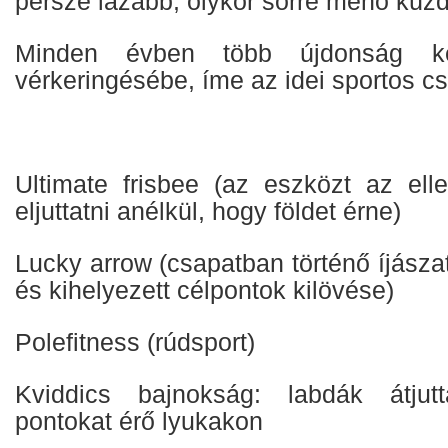
persze lazább, olykor sörre menő küzd
Minden évben több újdonság ker
vérkeringésébe, íme az idei sportos 
Ultimate frisbee (az eszközt az ellen
eljuttatni anélkül, hogy földet érne)
Lucky arrow (csapatban történő íjászat
és kihelyezett célpontok kilövése)
Polefitness (rúdsport)
Kviddics bajnokság: labdák átjut
pontokat érő lyukakon