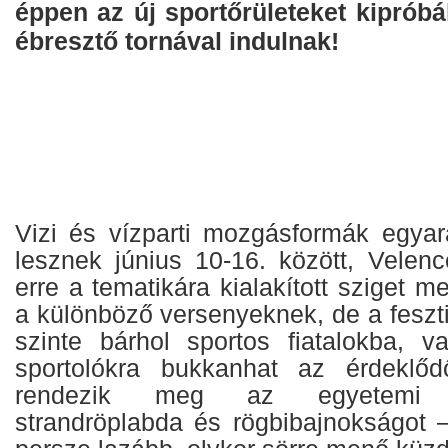
éppen az új sportőrületeket kipróbál
ébresztő tornával indulnak!
Vizi és vízparti mozgásformák egyar
lesznek június 10-16. között, Velenc
erre a tematikára kialakított sziget m
a különböző versenyeknek, de a fesztiv
szinte bárhol sportos fiatalokba, 
sportolókra bukkanhat az érdeklő
rendezik meg az egyetemi st
strandröplabda és rögbibajnokságot –