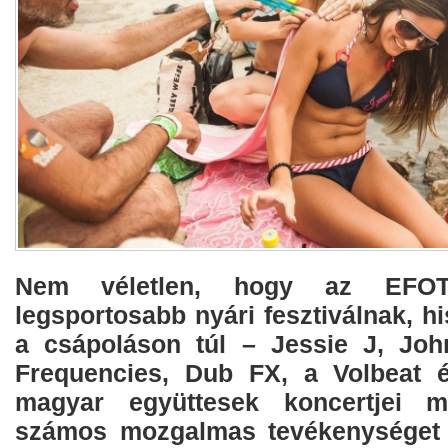
Nem véletlen, hogy az EFOTT
legsportosabb nyári fesztiválnak, h
a csápoláson túl – Jessie J, Jo
Frequencies, Dub FX, a Volbeat 
magyar együttesek koncertjei m
számos mozgalmas tevékenységet l