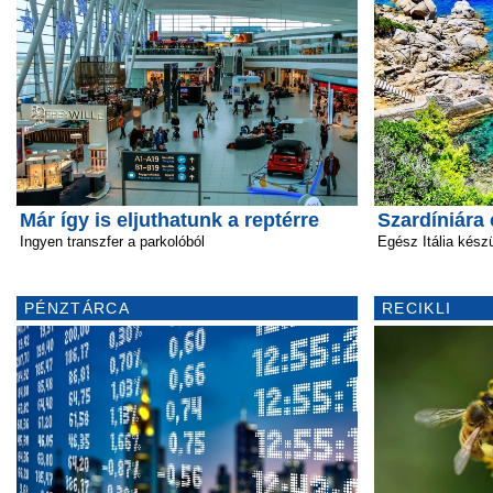
Már így is eljuthatunk a reptérre
Szardíniára 
Ingyen transzfer a parkolóból
Egész Itália készü
PÉNZTÁRCA
RECIKLI