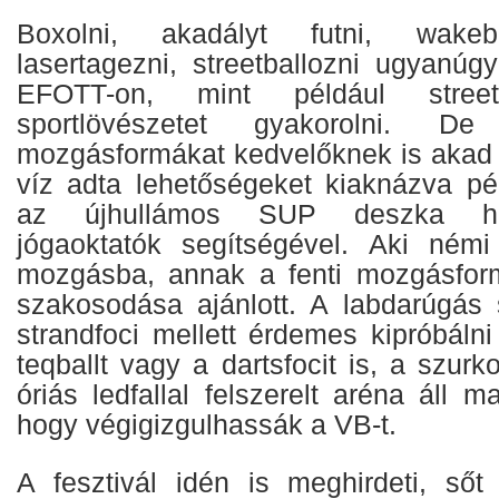
Boxolni, akadályt futni, wakebo
lasertagezni, streetballozni ugyanúg
EFOTT-on, mint például street
sportlövészetet gyakorolni. D
mozgásformákat kedvelőknek is akad
víz adta lehetőségeket kiaknázva pé
az újhullámos SUP deszka ha
jógaoktatók segítségével. Aki némi
mozgásba, annak a fenti mozgásform
szakosodása ajánlott. A labdarúgás
strandfoci mellett érdemes kipróbálni
teqballt vagy a dartsfocit is, a szur
óriás ledfallal felszerelt aréna áll m
hogy végigizgulhassák a VB-t.
A fesztivál idén is meghirdeti, sőt