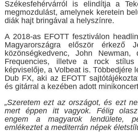
Székesfehérvárról is elindítja a Te
megmozdulást, amelynek keretein bel
diák hajt bringával a helyszínre.
A 2018-as EFOTT fesztiválon headlin
Magyarországra először érkező J
közönségkedvenc, John Newman, d
Frequencies, illetve a rock stílu
képviselője, a Volbeat is. Többedjére 
Dub FX, aki az EFOTT sajtótájékoztat
és gitárral a kezében adott minikoncert
„Szeretem ezt az országot, és ezt 
mert éppen itt vagyok. Félig olas
engem a magyarok lendülete, pe
emlékeztet a mediterrán népek életstíl