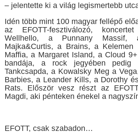
– jelentette ki a világ legismertebb ut
Idén több mint 100 magyar fellépő előa
az EFOTT-fesztiválozó, koncert
Wellhello, a Punnany Massif, 
Majka&Curtis, a Brains, a Kelemen 
Maffia, a Margaret Island, a Cloud 9
bandája, a rock jegyében pedig 
Tankcsapda, a Kowalsky Meg a Vega,
Barbies, a Leander Kills, a Dorothy 
Rats. Először vesz részt az EFOT
Magdi, aki pénteken énekel a nagyszí
EFOTT, csak szabadon…