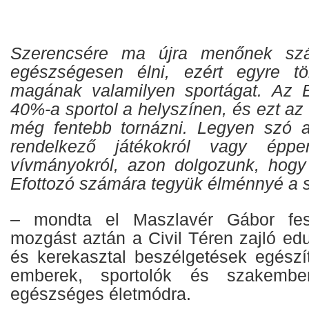
Szerencsére ma újra menőnek sz
egészségesen élni, ezért egyre töb
magának valamilyen sportágat. Az 
40%-a sportol a helyszínen, és ezt az
még fentebb tornázni. Legyen szó a
rendelkező játékokról vagy éppe
vívmányokról, azon dolgozunk, hogy
Efottozó számára tegyük élménnyé a s
– mondta el Maszlavér Gábor fesz
mozgást aztán a Civil Téren zajló ed
és kerekasztal beszélgetések egészít
emberek, sportolók és szakembe
egészséges életmódra.