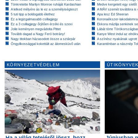
Tönkretette Marilyn Monroe ruháját Kardashian
Medve kergetett egy síelőt
A lelked mélyére ás le ez a személyiségteszt
A MÁV szemét továbbra is cs
5 tuti tipp a boldogabb élethez
Apa lesz Ed Sheeran
Ez a legizgalmasabb csillagjegy
Koronaékszer-lakodalomra
Ez a 3 csillagjegy őrjítően érzéki és szexi
Ekkora mázlija senkinek se
Jolie keményen megvádolta Pittet
Lábát törte Törökországban
Tovább dagad a Nagy Feró botrány!
Kanye West indul az elnök
Nagy titokban házasodott össze a sztárpár
A színész nyakának ugrott
Öngyilkossággal kokettált az álomesküvő után
Karanténban a násznép To
KÖRNYEZETVÉDELEM
ÚTIKÖNYVEK
Ha a világ tetejéről jössz, hozz
Júniusban 