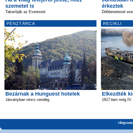
szemetet is
érkeztek
Takarítják az Everestet
Döbbeneteset esett
PÉNZTÁRCA
RECIKLI
Bezárnak a Hunguest hotelek
Elkezdték ki
Járványban nincs vendég
1917-ben még IV.
vilagszam