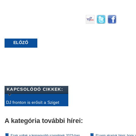
ELŐZŐ
KAPCSOLÓDÓ CIKKEK:
DJ fronton is erősít a Sziget
A kategória további hírei:
Ezek voltak a legnagyobb szerelmek 2023-ban
El sem akarjuk hinni, hogy 