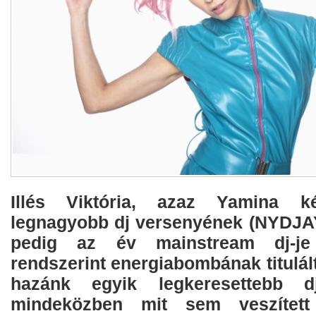
Illés Viktória, azaz Yamina 
legnagyobb dj versenyének (NYDJAY
pedig az év mainstream dj-j
rendszerint energiabombának titulált
hazánk egyik legkeresettebb dj
mindeközben mit sem veszített 