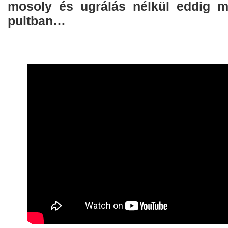
mosoly és ugrálás nélkül eddig m
pultban…