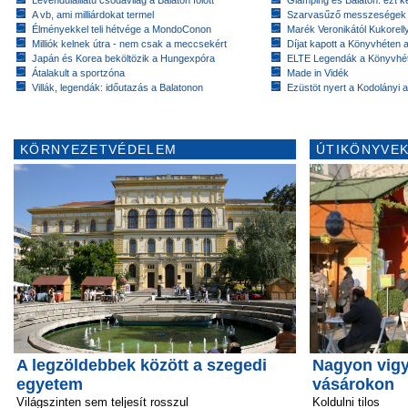
A vb, ami milliárdokat termel
Szarvasűző messzeségek
Élményekkel teli hétvége a MondoConon
Marék Veronikától Kukorell
Milliók kelnek útra - nem csak a meccsekért
Díjat kapott a Könyvhéten
Japán és Korea beköltözik a Hungexpóra
ELTE Legendák a Könyvhé
Átalakult a sportzóna
Made in Vidék
Villák, legendák: időutazás a Balatonon
Ezüstöt nyert a Kodolányi
KÖRNYEZETVÉDELEM
ÚTIKÖNYVEK
A legzöldebbek között a szegedi
Nagyon vigy
egyetem
vásárokon
Világszinten sem teljesít rosszul
Koldulni tilos