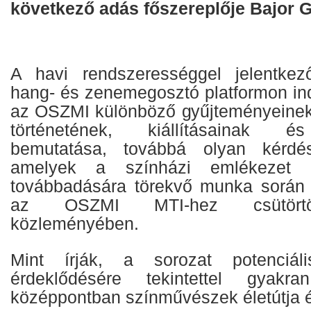
következő adás főszereplője Bajor Gi
A havi rendszerességgel jelentke
hang- és zenemegosztó platformon indí
az OSZMI különböző gyűjteményeinek
történetének, kiállításainak é
bemutatása, továbbá olyan kérdés
amelyek a színházi emlékezet 
továbbadására törekvő munka során m
az OSZMI MTI-hez csütörtökö
közleményében.
Mint írják, a sorozat potenciál
érdeklődésére tekintettel gyak
középpontban színművészek életútja é