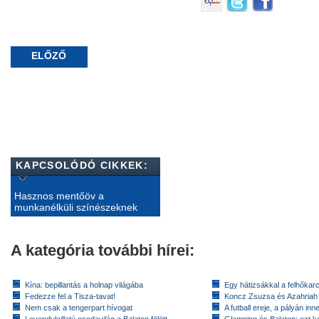
ELŐZŐ
KAPCSOLÓDÓ CIKKEK:
Hasznos mentőöv a
munkanélküli színészeknek
A kategória további hírei:
Kína: bepillantás a holnap világába
Egy hátizsákkal a felhőkarc
Fedezze fel a Tisza-tavat!
Koncz Zsuzsa és Azahriah
Nem csak a tengerpart hívogat
A futball ereje, a pályán inn
Levendulaillatú csodavilág a Balaton fölött
Glamping és Balaton: ezt ke