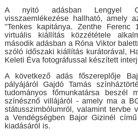
A nyitó adásban Lengyel G
visszaemlékezése hallható, amely a
"Tenkes kapitánya. Zenthe Ferenc 1
virtuális kiállítás közzététele alka
második adásban a Róna Viktor balett
szóló időszaki kiállítás kurátorával, 
Keleti Éva fotográfussal készített interj
A következő adás főszereplője Bajo
pályájáról Gajdó Tamás színháztör
tudományos főmunkatársa beszél m
színésznő villájáról - amely ma a B
státusszimbólumról, valamint tervbe v
a Vendégségben Bajor Gizinél című 
kiadásáról is.