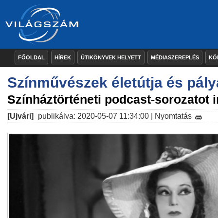
FŐOLDAL
HÍREK
ÚTIKÖNYVEK HELYETT
MÉDIASZEREPLÉS
KÖ
Színművészek életútja és pál
Színháztörténeti podcast-sorozatot i
[Ujvári]
publikálva: 2020-05-07 11:34:00 |
Nyomtatás