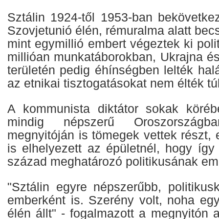
Sztálin 1924-től 1953-ban bekövetkeze
Szovjetunió élén, rémuralma alatt becs
mint egymillió embert végeztek ki poli
millióan munkatáborokban, Ukrajna és
területén pedig éhínségben lelték ha
az etnikai tisztogatásokat nem élték túl
A kommunista diktátor sokak köré
mindig népszerű Oroszország
megnyitóján is tömegek vettek részt, 
is elhelyezett az épületnél, hogy így 
század meghatározó politikusának eml
"Sztálin egyre népszerűbb, politikus
emberként is. Szerény volt, noha eg
élén állt" - fogalmazott a megnyitón