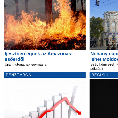
Ijesztően égnek az Amazonas
Néhány napr
esőerdői
lehet Moldo
Ujjal mutogatnak egymásra
Szép környezet, 
péksütik
PÉNZTÁRCA
RECIKLI