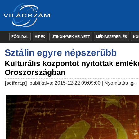
FŐOLDAL
HÍREK
ÚTIKÖNYVEK HELYETT
MÉDIASZEREPLÉS
KÖ
Sztálin egyre népszerűbb
Kulturális központot nyitottak emlék
Oroszországban
[seifert.p]
publikálva: 2015-12-22 09:09:00 |
Nyomtatás