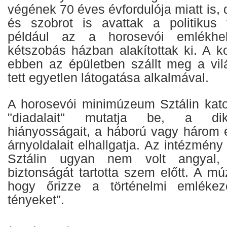
végének 70 éves évfordulója miatt is
és szobrot is avattak a politikus ti
például az a horosevói emlékhe
kétszobás házban alakítottak ki. A 
ebben az épületben szállt meg a vil
tett egyetlen látogatása alkalmával.
A horosevói minimúzeum Sztálin kat
"diadalait" mutatja be, a dikt
hiányosságait, a háború vagy három 
árnyoldalait elhallgatja. Az intézmény
Sztálin ugyan nem volt angyal,
biztonságát tartotta szem előtt. A m
hogy őrizze a történelmi emlékez
tényeket".