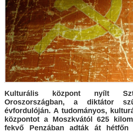
Kulturális központ nyílt Sz
Oroszországban, a diktátor szü
évfordulóján. A tudományos, kulturá
központot a Moszkvától 625 kilomé
fekvő Penzában adták át hétfőn 