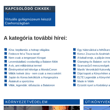
KAPCSOLÓDÓ CIKKEK:
Virtuális gulágmúzeum készül
Csehországban
A kategória további hírei:
Kína: bepillantás a holnap világába
Egy hátizsákkal a felhőkarc
Fedezze fel a Tisza-tavat!
Koncz Zsuzsa és Azahriah
Nem csak a tengerpart hívogat
A futball ereje, a pályán inn
Levendulaillatú csodavilág a Balaton fölött
Glamping és Balaton: ezt ke
A vb, ami milliárdokat termel
Szarvasűző messzeségek
Élményekkel teli hétvége a MondoConon
Marék Veronikától Kukorell
Milliók kelnek útra - nem csak a meccsekért
Díjat kapott a Könyvhéten
Japán és Korea beköltözik a Hungexpóra
ELTE Legendák a Könyvhé
Átalakult a sportzóna
Made in Vidék
Villák, legendák: időutazás a Balatonon
Ezüstöt nyert a Kodolányi
KÖRNYEZETVÉDELEM
ÚTIKÖNYVEK