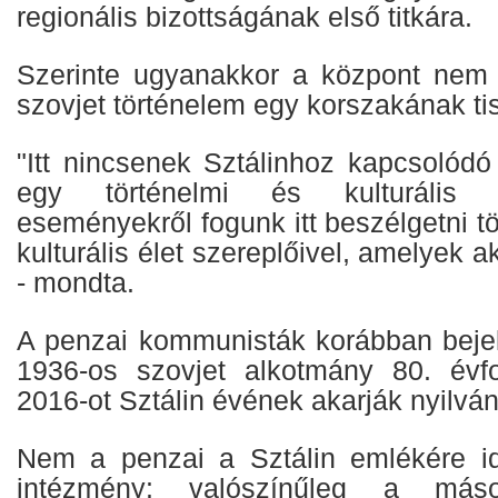
regionális bizottságának első titkára.
Szerinte ugyanakkor a központ nem 
szovjet történelem egy korszakának tis
"Itt nincsenek Sztálinhoz kapcsolódó
egy történelmi és kulturális 
eseményekről fogunk itt beszélgetni t
kulturális élet szereplőivel, amelyek a
- mondta.
A penzai kommunisták korábban bejel
1936-os szovjet alkotmány 80. évfo
2016-ot Sztálin évének akarják nyilván
Nem a penzai a Sztálin emlékére id
intézmény: valószínűleg a máso