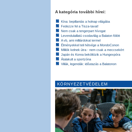
A kategória további hírei:
Kína: bepillantás a holnap világába
Fedezze fel a Tisza-tavat!
Nem csak a tengerpart hívogat
Levendulaillatú csodavilág a Balaton fölött
A vb, ami milliárdokat termel
Élményekkel teli hétvége a MondoConon
Milliók kelnek útra - nem csak a meccsekért
Japán és Korea beköltözik a Hungexpóra
Átalakult a sportzóna
Villák, legendák: időutazás a Balatonon
KÖRNYEZETVÉDELEM