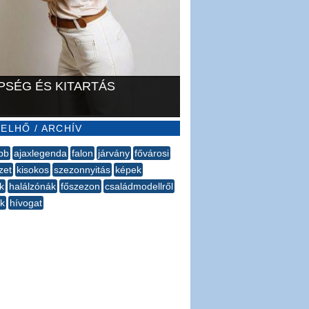
PSÉG ÉS KITARTÁS
ELHŐ / ARCHÍV
bb
ajaxlegenda
falon
járvány
fővárosi
zet
kisokos
szezonnyitás
képek
k
halálzónák
főszezon
családmodellről
ak
hívogat