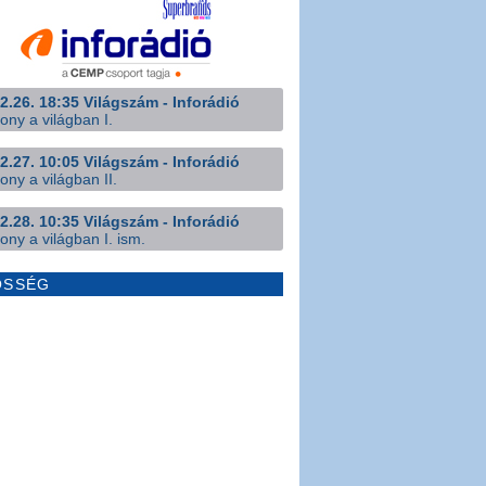
2.26. 18:35 Világszám - Inforádió
ony a világban I.
2.27. 10:05 Világszám - Inforádió
ony a világban II.
2.28. 10:35 Világszám - Inforádió
ony a világban I. ism.
ÖSSÉG