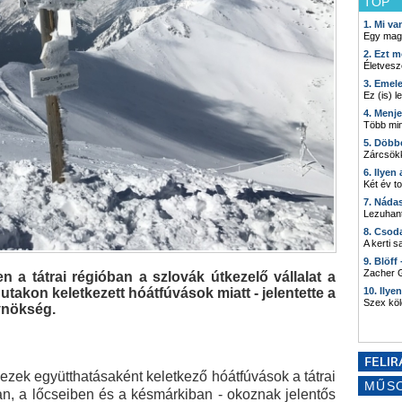
TOP
1. Mi v
Egy mag
2. Ezt m
Életvesz
3. Emel
Ez (is) l
4. Menj
Több min
5. Döbb
Zárcsökk
6. Ilyen
Két év t
7. Náda
Lezuhant
8. Csod
A kerti 
9. Blöff
Zacher G
n a tátrai régióban a szlovák útkezelő vállalat a
utakon keletkezett hóátfúvások miatt - jelentette a
10. Ilye
Szex kö
ynökség.
z ezek együtthatásaként keletkező hóátfúvások a tátrai
MŰS
an, a lőcseiben és a késmárkiban - okoznak jelentős