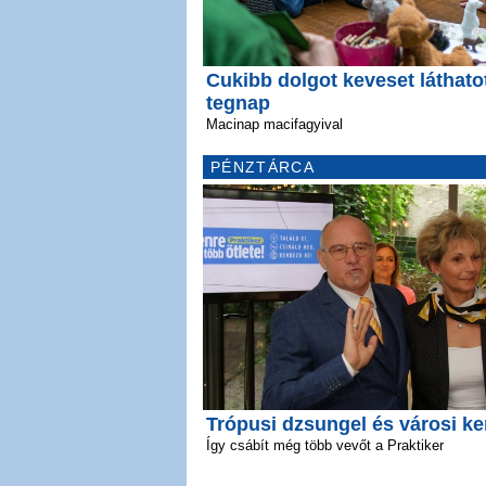
Cukibb dolgot keveset láthato
tegnap
Macinap macifagyival
PÉNZTÁRCA
Trópusi dzsungel és városi ke
Így csábít még több vevőt a Praktiker