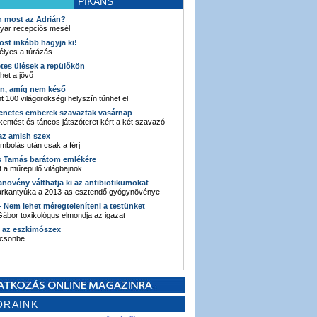
PIKÁNS
an most az Adrián?
yar recepciós mesél
ost inkább hagyja ki!
élyes a túrázás
etes ülések a repülőkön
ehet a jövő
en, amíg nem késő
t 100 világörökségi helyszín tűnhet el
enetes emberek szavaztak vasárnap
entést és táncos játszóteret kért a két szavazó
 az amish szex
ombolás után csak a férj
s Tamás barátom emlékére
 a műrepülő világbajnok
anövény válthatja ki az antibiotikumokat
sarkantyúka a 2013-as esztendő gyógynövénye
 - Nem lehet méregteleníteni a testünket
ábor toxikológus elmondja az igazat
n az eszkimószex
lcsönbe
ORAINK