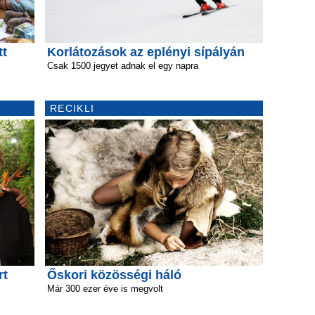
tt
Korlátozások az eplényi sípályán
Csak 1500 jegyet adnak el egy napra
RECIKLI
rt
Őskori közösségi háló
Már 300 ezer éve is megvolt