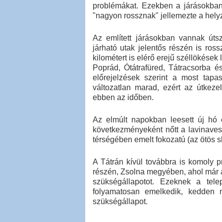
problémákat. Ezekben a járásokban M
"nagyon rossznak" jellemezte a helyz
Az említett járásokban vannak útsz
járható utak jelentős részén is ro
kilométert is elérő erejű széllökése
Poprád, Ótátrafüred, Tátracsorba é
előrejelzések szerint a most tapas
változatlan marad, ezért az útkezelő
ebben az időben.
Az elmúlt napokban leesett új hó 
következményeként nőtt a lavinaves
térségében emelt fokozatú (az ötös 
A Tátrán kívül továbbra is komoly 
részén, Zsolna megyében, ahol már a 
szükségállapotot. Ezeknek a tel
folyamatosan emelkedik, kedden 
szükségállapot.