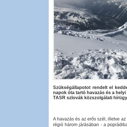
Szükségállapotot rendelt el kedde
napok óta tartó havazás és a helyi 
TASR szlovák közszolgálati hírüg
A havazás és az erős szél, illetve a
régió három járásában - a poprádib