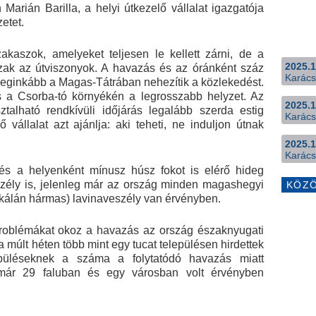
arián Barilla, a helyi útkezelő vállalat igazgatója
etet.
akaszok, amelyeket teljesen le kellett zárni, de a
2025.1
sszak az útviszonyok. A havazás és az óránként száz
Karács
k leginkább a Magas-Tátrában nehezítik a közlekedést.
s a Csorba-tó környékén a legrosszabb helyzet. Az
2025.1
ztalható rendkívüli időjárás legalább szerda estig
Karács
 vállalat azt ajánlja: aki teheti, ne induljon útnak
2025.1
Karács
és a helyenként mínusz húsz fokot is elérő hideg
zély is, jelenleg már az ország minden magashegyi
KÖZ
skálán hármas) lavinaveszély van érvényben.
problémákat okoz a havazás az ország északnyugati
múlt héten több mint egy tucat településen hirdettek
epüléseknek a száma a folytatódó havazás miatt
már 29 faluban és egy városban volt érvényben