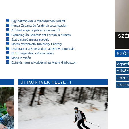
Egy hátizsákkal a felhőkarcolók között
Koncz Zsuzsa és Azahriah a színpadon
A futball ereje, a pályán innen és túl
Glamping és Balaton: ezt keresik a turisták
SZÉ
Szarvasűző messzeségek
Marék Veronikától Kukorelly Endréig
Díjat kapott a Könyvhéten az ELTE Legendák
SZÓF
ELTE Legendák a Könyvhéten
Made in Vidék
Ezüstöt nyert a Kodolányi az Arany Glóbuszon
legsze
művés
utazun
ÚTIKÖNYVEK HELYETT
taroln
--