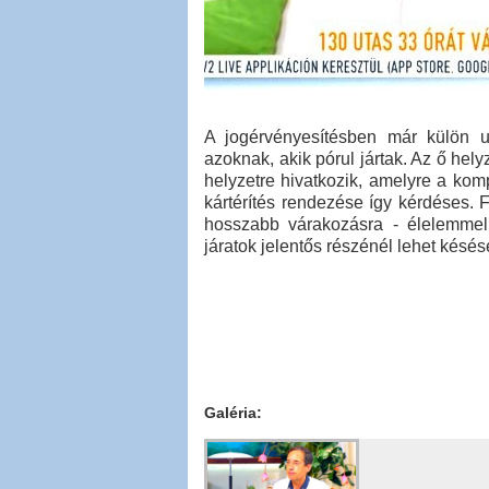
A jogérvényesítésben már külön u
azoknak, akik pórul jártak. Az ő hely
helyzetre hivatkozik, amelyre a ko
kártérítés rendezése így kérdéses.
hosszabb várakozásra - élelemmel 
járatok jelentős részénél lehet késés
Galéria: