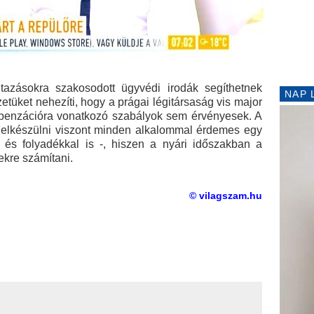
tazásokra szakosodott ügyvédi irodák segíthetnek
NAP 
zetüket nehezíti, hogy a prágai légitársaság vis major
mpenzációra vonatkozó szabályok sem érvényesek. A
 Felkészülni viszont minden alkalommal érdemes egy
és folyadékkal is -, hiszen a nyári időszakban a
ekre számítani.
© vilagszam.hu