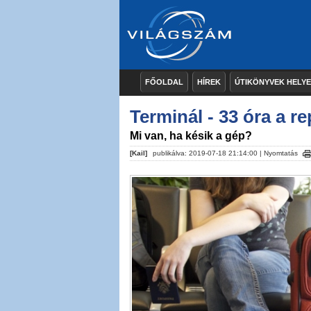
FŐOLDAL
HÍREK
ÚTIKÖNYVEK HELY
Terminál - 33 óra a r
Mi van, ha késik a gép?
[Kail]
publikálva: 2019-07-18 21:14:00 |
Nyomtatás