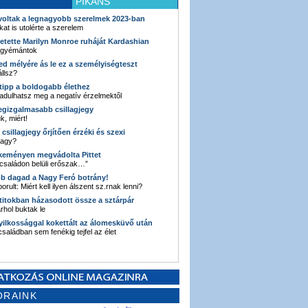
PIKÁNS
 voltak a legnagyobb szerelmek 2023-ban
kat is utolérte a szerelem
retette Marilyn Monroe ruháját Kardashian
 gyémántok
ked mélyére ás le ez a személyiségteszt
llsz?
i tipp a boldogabb élethez
adulhatsz meg a negatív érzelmektől
legizgalmasabb csillagjegy
k, miért!
3 csillagjegy őrjítően érzéki és szexi
vagy?
e keményen megvádolta Pittet
 családon belüli erőszak…”
bb dagad a Nagy Feró botrány!
orult: Miért kell ilyen álszent sz.rnak lenni?
 titokban házasodott össze a sztárpár
hol buktak le
yilkossággal kokettált az álomesküvő után
 családban sem fenékig tejfel az élet
ORAINK