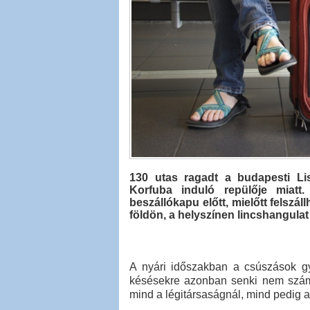
130 utas ragadt a budapesti Lis
Korfuba induló repülője miatt.
beszállókapu előtt, mielőtt felszá
földön, a helyszínen lincshangulat 
A nyári időszakban a csúszások g
késésekre azonban senki nem számít
mind a légitársaságnál, mind pedig a