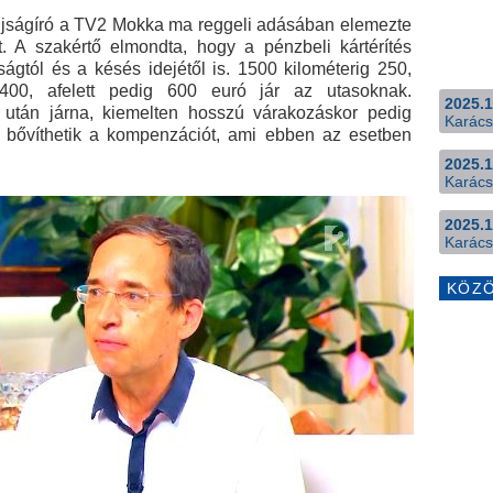
akújságíró a TV2 Mokka ma reggeli adásában elemezte
st. A szakértő elmondta, hogy a pénzbeli kártérítés
ságtól és a késés idejétől is. 1500 kilométerig 250,
400, afelett pedig 600 euró jár az utasoknak.
2025.1
 után járna, kiemelten hosszú várakozáskor pedig
Karács
rel bővíthetik a kompenzációt, ami ebben az esetben
2025.1
Karács
2025.1
Karács
KÖZ