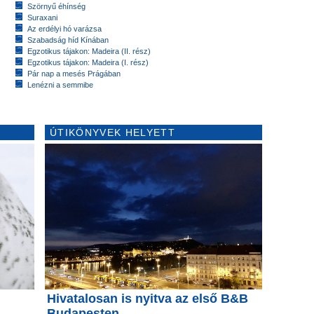
Szörnyű éhínség
Suraxani
Az erdélyi hó varázsa
Szabadság híd Kínában
Egzotikus tájakon: Madeira (II. rész)
Egzotikus tájakon: Madeira (I. rész)
Pár nap a mesés Prágában
Lenézni a semmibe
ÚTIKÖNYVEK HELYETT
Hivatalosan is nyitva az első B&B
Budapesten