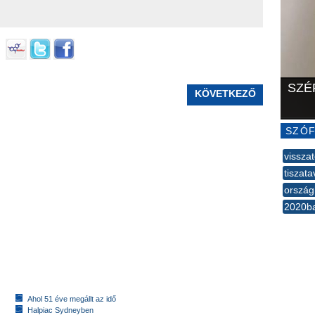
SZÉ
KÖVETKEZŐ
SZÓF
visszat
tiszat
ország
2020b
--
Ahol 51 éve megállt az idő
Halpiac Sydneyben