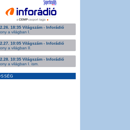
2.26. 18:35 Világszám - Inforádió
ony a világban I.
2.27. 10:05 Világszám - Inforádió
ony a világban II.
2.28. 10:35 Világszám - Inforádió
ony a világban I. ism.
ÖSSÉG