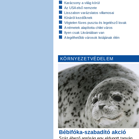
Karácsony a világ körül
Az USA első nemzete
Lisszabon varázslatos villamosai
Kínáról kezdőknek
Végtelen füves puszta és legelésző lovak
A németek alapította chilei város
Ilyen csak Litvániában van
A legélhetőbb városok listájának élén
KÖRNYEZETVÉDELEM
Bébifóka-szabadító akció
Száz éhező apróság egy eldugott tanyán