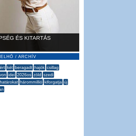
PSÉG ÉS KITARTÁS
ELHŐ / ARCHÍV
ért
két
beragadt
hajók
csillag
avon
idei
2026os
zöld
szedi
határokat
hárommillió
kiforgatja
új
an