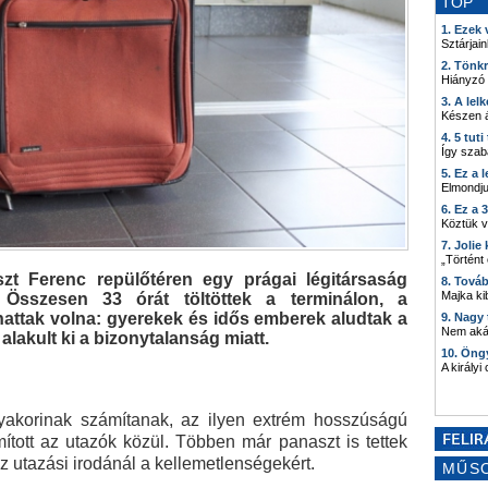
TOP
1. Ezek
Sztárjain
2. Tönk
Hiányzó
3. A lel
Készen á
4. 5 tut
Így szab
5. Ez a 
Elmondju
6. Ez a 
Köztük 
7. Joli
„Történt
zt Ferenc repülőtéren egy prágai légitársaság
8. Tová
Majka kib
 Összesen 33 órát töltöttek a terminálon, a
llhattak volna: gyerekek és idős emberek aludtak a
9. Nagy
Nem akár
alakult ki a bizonytalanság miatt.
10. Öng
A királyi
yakorinak számítanak, az ilyen extrém hosszúságú
ott az utazók közül. Többen már panaszt is tettek
z utazási irodánál a kellemetlenségekért.
MŰS