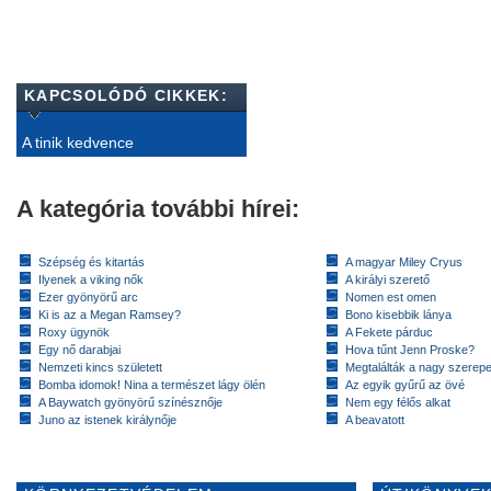
KAPCSOLÓDÓ CIKKEK:
A tinik kedvence
A kategória további hírei:
Szépség és kitartás
A magyar Miley Cryus
Ilyenek a viking nők
A királyi szerető
Ezer gyönyörű arc
Nomen est omen
Ki is az a Megan Ramsey?
Bono kisebbik lánya
Roxy ügynök
A Fekete párduc
Egy nő darabjai
Hova tűnt Jenn Proske?
Nemzeti kincs született
Megtalálták a nagy szerep
Bomba idomok! Nina a természet lágy ölén
Az egyik gyűrű az övé
A Baywatch gyönyörű színésznője
Nem egy félős alkat
Juno az istenek királynője
A beavatott