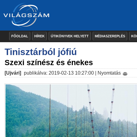
FŐOLDAL
HÍREK
ÚTIKÖNYVEK HELYETT
MÉDIASZEREPLÉS
KÖ
Tinisztárból jófiú
Szexi színész és énekes
[Ujvári]
publikálva: 2019-02-13 10:27:00 |
Nyomtatás