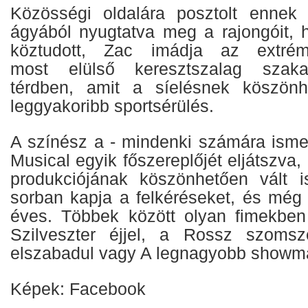
Közösségi oldalára posztolt ennek 
ágyából nyugtatva meg a rajongóit, h
köztudott, Zac imádja az extré
most elülső keresztszalag szaka
térdben, amit a síelésnek köszön
leggyakoribb sportsérülés.
A színész a - mindenki számára isme
Musical egyik főszereplőjét eljátszva
produkciójának köszönhetően vált i
sorban kapja a felkéréseket, és még 
éves. Többek között olyan fimekben 
Szilveszter éjjel, a Rossz szomsz
elszabadul vagy A legnagyobb showm
Képek: Facebook