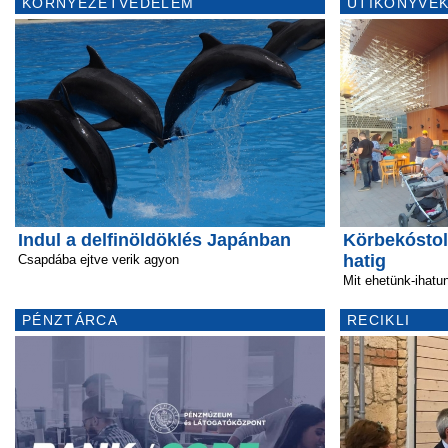
KÖRNYEZETVÉDELEM
ÚTIKÖNYVEK
Indul a delfinöldöklés Japánban
Körbekóstolt
hatig
Csapdába ejtve verik agyon
Mit ehetünk-ihatu
PÉNZTÁRCA
RECIKLI