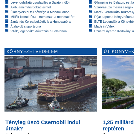
Levendulaillatú csodavilág a Balaton fölött
Glamping és Balaton: ezt ke
A vb, ami milliárdokat termel
Szarvasűző messzeségek
Élményekkel teli hétvége a MondoConon
Marék Veronikától Kukorell
Milliók kelnek útra - nem csak a meccsekért
Díjat kapott a Könyvhéten
Japán és Korea beköltözik a Hungexpóra
ELTE Legendák a Könyvhé
Átalakult a sportzóna
Made in Vidék
Villák, legendák: időutazás a Balatonon
Ezüstöt nyert a Kodolányi
KÖRNYEZETVÉDELEM
ÚTIKÖNYVEK
Tényleg úszó Csernobil indul
1,25 milliár
útnak?
reptéren