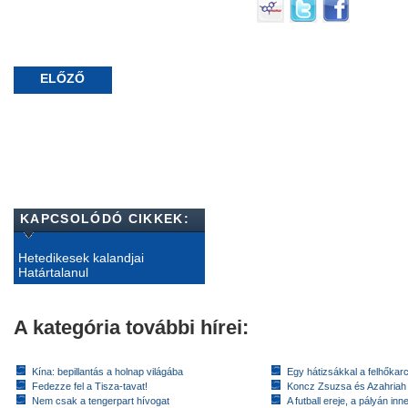
ELŐZŐ
KAPCSOLÓDÓ CIKKEK:
Hetedikesek kalandjai
Határtalanul
A kategória további hírei:
Kína: bepillantás a holnap világába
Egy hátizsákkal a felhőkarc
Fedezze fel a Tisza-tavat!
Koncz Zsuzsa és Azahriah
Nem csak a tengerpart hívogat
A futball ereje, a pályán inn