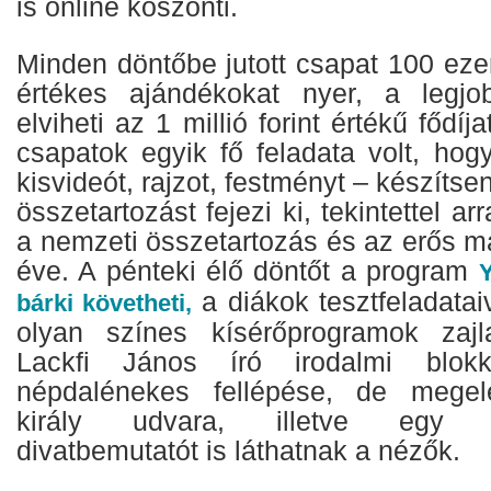
is online köszönti.
Minden döntőbe jutott csapat 100 ezer 
értékes ajándékokat nyer, a legjo
elviheti az 1 millió forint értékű fődíj
csapatok egyik fő feladata volt, hog
kisvideót, rajzot, festményt – készíts
összetartozást fejezi ki, tekintettel ar
a nemzeti összetartozás és az erős 
éve. A pénteki élő döntőt a program
Y
a diákok tesztfeladata
bárki követheti,
olyan színes kísérőprogramok zaj
Lackfi János író irodalmi blok
népdalénekes fellépése, de megel
király udvara, illetve egy kö
divatbemutatót is láthatnak a nézők.