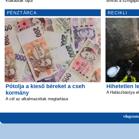
Kiakadtak rajta
Bővült a szingapúr
PÉNZTÁRCA
RECIKLI
Pótolja a kieső béreket a cseh
Hihetetlen l
kormány
A Halászbástya el
A cél az alkalmazottak megtartása
vilagszam