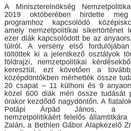
A Miniszterelnökség Nemzetpolitika
2019 októberében hirdette meg 
programhoz kapcsolódó középiskol
amely nemzetpolitikai sikertörténet 
ezer diák kapcsolódott be az anyaors
túlról. A verseny első fordulójában
töltöttek ki a jelentkező osztályok tö
földrajzi, nemzetpolitikai kérdések
keresztül, ezt követően a tovább
középdöntőkben mérhették össze tud
20 csapat – 11 külhoni és 9 anyaorsz
közel 600 diák méri össze tudását 
órakor kezdődő nagydöntőn. A fiatalo
Potápi Árpád János, a Mini
nemzetpolitikáért felelős államtitkára
Zalán, a Bethlen Gábor Alapkezelő Zr