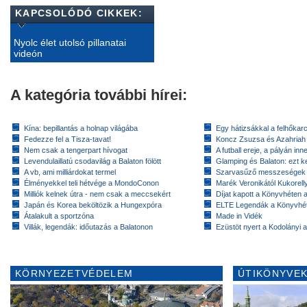
KAPCSOLÓDÓ CIKKEK:
Nyolc élet utolsó pillanatai
videón
A kategória további hírei:
Kína: bepillantás a holnap világába
Egy hátizsákkal a felhőkarc
Fedezze fel a Tisza-tavat!
Koncz Zsuzsa és Azahriah
Nem csak a tengerpart hívogat
A futball ereje, a pályán inn
Levendulaillatú csodavilág a Balaton fölött
Glamping és Balaton: ezt ke
A vb, ami milliárdokat termel
Szarvasűző messzeségek
Élményekkel teli hétvége a MondoConon
Marék Veronikától Kukorell
Milliók kelnek útra - nem csak a meccsekért
Díjat kapott a Könyvhéten
Japán és Korea beköltözik a Hungexpóra
ELTE Legendák a Könyvhé
Átalakult a sportzóna
Made in Vidék
Villák, legendák: időutazás a Balatonon
Ezüstöt nyert a Kodolányi
KÖRNYEZETVÉDELEM
ÚTIKÖNYVEK