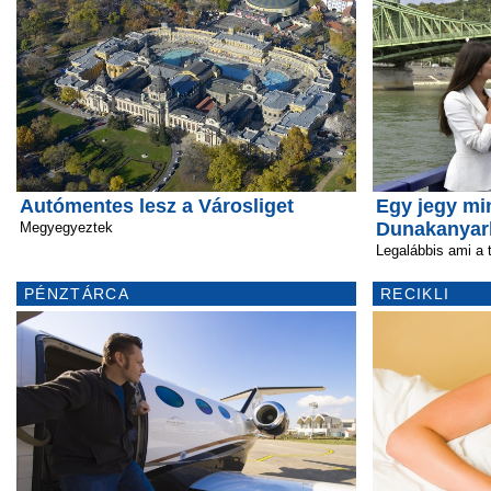
Autómentes lesz a Városliget
Egy jegy mi
Dunakanyar
Megyegyeztek
Legalábbis ami a 
PÉNZTÁRCA
RECIKLI