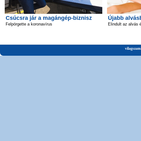
Csúcsra jár a magángép-biznisz
Újabb alvás
Felpörgette a koronavírus
Elindult az alvás 
vilagszam