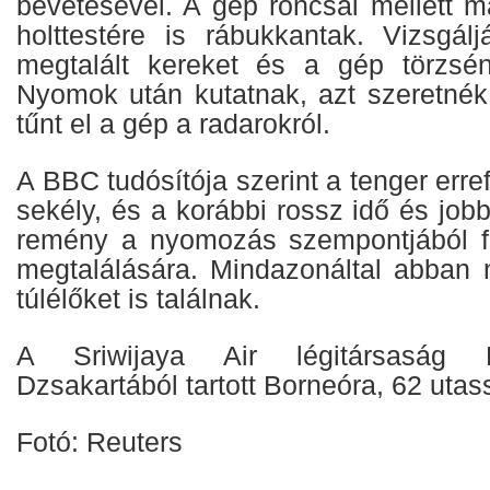
bevetésével. A gép roncsai mellett m
holttestére is rábukkantak. Vizsgá
megtalált kereket és a gép törzsén
Nyomok után kutatnak, azt szeretnék 
tűnt el a gép a radarokról.
A BBC tudósítója szerint a tenger err
sekély, és a korábbi rossz idő és jobb
remény a nyomozás szempontjából fo
megtalálására. Mindazonáltal abban
túlélőket is találnak.
A Sriwijaya Air légitársaság 
Dzsakartából tartott Borneóra, 62 utass
Fotó: Reuters