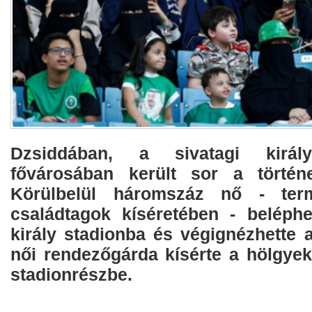
Dzsiddában, a sivatagi királ
fővárosában került sor a történ
Körülbelül háromszáz nő - term
családtagok kíséretében - beléphe
király stadionba és végignézhette 
női rendezőgárda kísérte a hölgyeke
stadionrészbe.