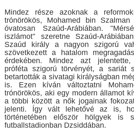
Mindez része azoknak a reformok
trónörökös, Mohamed bin Szalman 
óvatosan Szaúd-Arábiában. "Mérs
iszlámot" szeretne Szaúd-Arábiában
Szaúd király a nagyon szigorú vah
szövetkezett a hatalom megragadá
érdekében. Mindez azt jelentett
próféta szigorú törvényét, a sariát 
betartották a sivatagi királyságban m
is. Ezen kíván változtatni Moha
trónörökös, aki egy modern államot kí
a többi között a nők jogainak fokoza
jelenti. Így vált lehetővé az is, 
történetében először hölgyek is s
futballstadionban Dzsiddában.