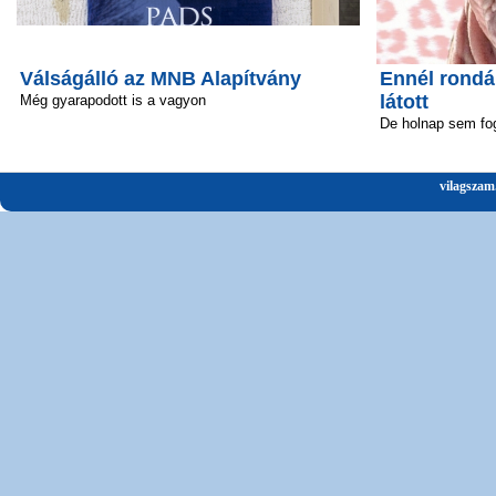
Válságálló az MNB Alapítvány
Ennél rond
látott
Még gyarapodott is a vagyon
De holnap sem fo
vilagszam