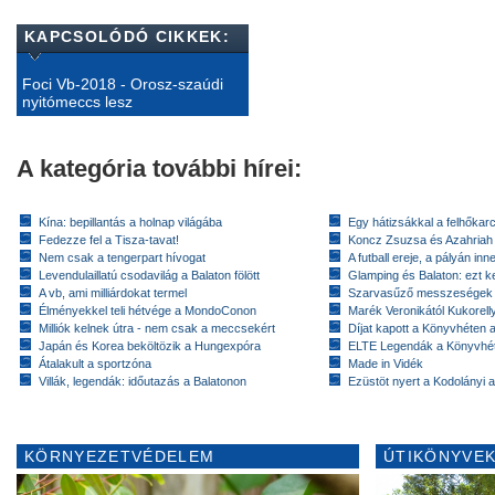
KAPCSOLÓDÓ CIKKEK:
Foci Vb-2018 - Orosz-szaúdi
nyitómeccs lesz
A kategória további hírei:
Kína: bepillantás a holnap világába
Egy hátizsákkal a felhőkarc
Fedezze fel a Tisza-tavat!
Koncz Zsuzsa és Azahriah
Nem csak a tengerpart hívogat
A futball ereje, a pályán inn
Levendulaillatú csodavilág a Balaton fölött
Glamping és Balaton: ezt ke
A vb, ami milliárdokat termel
Szarvasűző messzeségek
Élményekkel teli hétvége a MondoConon
Marék Veronikától Kukorell
Milliók kelnek útra - nem csak a meccsekért
Díjat kapott a Könyvhéten
Japán és Korea beköltözik a Hungexpóra
ELTE Legendák a Könyvhé
Átalakult a sportzóna
Made in Vidék
Villák, legendák: időutazás a Balatonon
Ezüstöt nyert a Kodolányi
KÖRNYEZETVÉDELEM
ÚTIKÖNYVEK