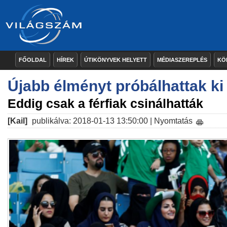
FŐOLDAL
HÍREK
ÚTIKÖNYVEK HELYETT
MÉDIASZEREPLÉS
KÖ
Újabb élményt próbálhattak ki
Eddig csak a férfiak csinálhatták
[Kail]
publikálva: 2018-01-13 13:50:00 |
Nyomtatás