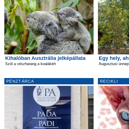
Kihalóban Ausztrália jelképállata
Egy hely, a
Szól a vészharang a koalákért
Augusztusi ünnep
PÉNZTÁRCA
RECIKLI