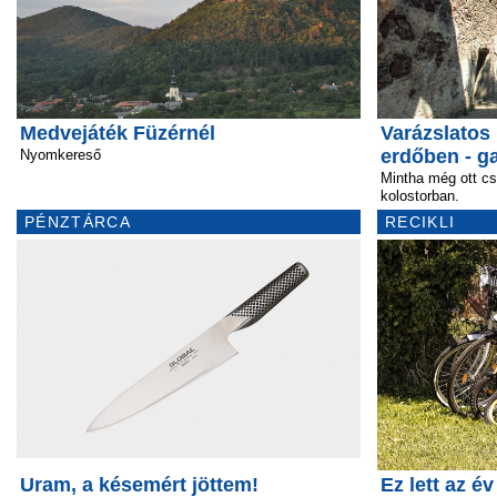
Medvejáték Füzérnél
Varázslatos
erdőben - ga
Nyomkereső
Mintha még ott c
kolostorban.
PÉNZTÁRCA
RECIKLI
Uram, a késemért jöttem!
Ez lett az é