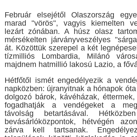
Február elsejétől Olaszország egye
marad "vörös", vagyis kiemelten ve
lezárt zónában. A húsz olasz tarto
mérsékelten járványveszélyes "sárga
át. Közöttük szerepel a két legnépese
tízmilliós Lombardia, Milánó város
majdnem hatmillió lakosú Lazio, a fő
Hétfőtől ismét engedélyezik a vend
napközben: újranyitnak a hónapok óta k
dolgozó bárok, kávéházak, éttermek, 
fogadhatják a vendégeket a megfe
távolság betartásával. Hétközbe
bevásárlóközpontok, hétvégén azo
zárva kell tartsanak. Engedélye