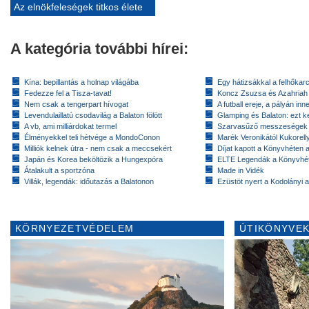
Az elnökfeleségek titkos élete
A kategória további hírei:
Kína: bepillantás a holnap világába
Egy hátizsákkal a felhőkarc
Fedezze fel a Tisza-tavat!
Koncz Zsuzsa és Azahriah
Nem csak a tengerpart hívogat
A futball ereje, a pályán inn
Levendulaillatú csodavilág a Balaton fölött
Glamping és Balaton: ezt ke
A vb, ami milliárdokat termel
Szarvasűző messzeségek
Élményekkel teli hétvége a MondoConon
Marék Veronikától Kukorell
Milliók kelnek útra - nem csak a meccsekért
Díjat kapott a Könyvhéten
Japán és Korea beköltözik a Hungexpóra
ELTE Legendák a Könyvhé
Átalakult a sportzóna
Made in Vidék
Villák, legendák: időutazás a Balatonon
Ezüstöt nyert a Kodolányi
KÖRNYEZETVÉDELEM
ÚTIKÖNYVEK