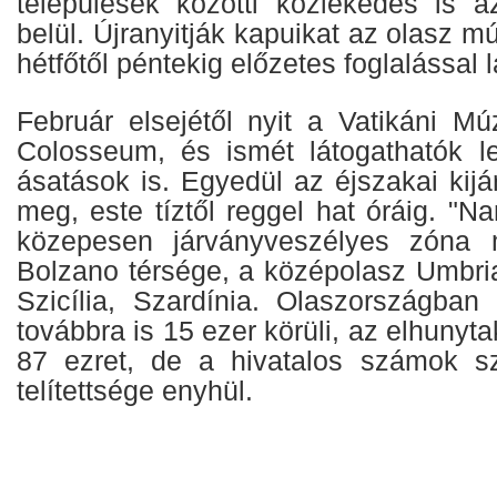
települések közötti közlekedés is 
belül. Újranyitják kapuikat az olasz
hétfőtől péntekig előzetes foglalással 
Február elsejétől nyit a Vatikáni 
Colosseum, és ismét látogathatók l
ásatások is. Egyedül az éjszakai kijá
meg, este tíztől reggel hat óráig. "N
közepesen járványveszélyes zóna 
Bolzano térsége, a középolasz Umbria
Szicília, Szardínia. Olaszországba
továbbra is 15 ezer körüli, az elhunyt
87 ezret, de a hivatalos számok sz
telítettsége enyhül.