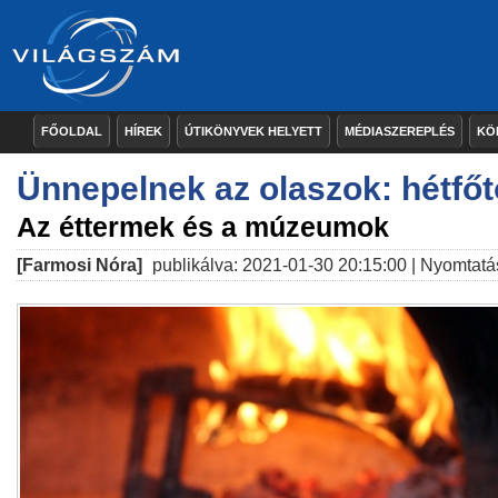
FŐOLDAL
HÍREK
ÚTIKÖNYVEK HELYETT
MÉDIASZEREPLÉS
KÖ
Ünnepelnek az olaszok: hétfőt
Az éttermek és a múzeumok
[Farmosi Nóra]
publikálva: 2021-01-30 20:15:00 |
Nyomtatá