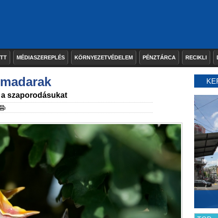
ETT
MÉDIASZEREPLÉS
KÖRNYEZETVÉDELEM
PÉNZTÁRCA
RECIKLI
 madarak
KE
a a szaporodásukat