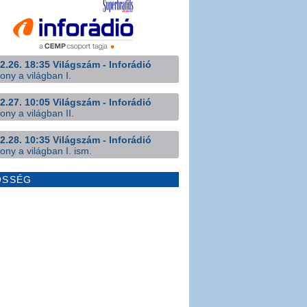
2.26. 18:35 Világszám - Inforádió
ony a világban I.
2.27. 10:05 Világszám - Inforádió
ony a világban II.
2.28. 10:35 Világszám - Inforádió
ony a világban I. ism.
ÖSSÉG