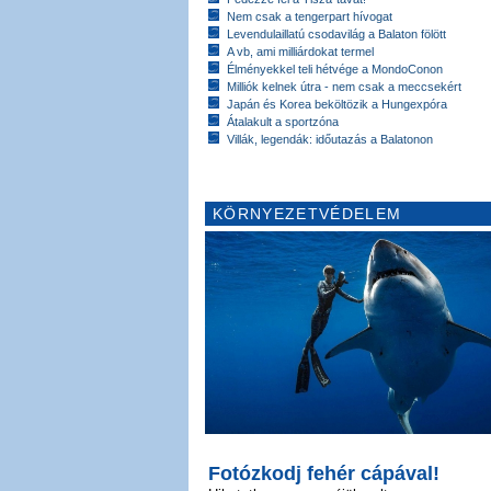
Nem csak a tengerpart hívogat
Levendulaillatú csodavilág a Balaton fölött
A vb, ami milliárdokat termel
Élményekkel teli hétvége a MondoConon
Milliók kelnek útra - nem csak a meccsekért
Japán és Korea beköltözik a Hungexpóra
Átalakult a sportzóna
Villák, legendák: időutazás a Balatonon
KÖRNYEZETVÉDELEM
Fotózkodj fehér cápával!