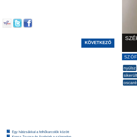
SZÉ
KÖVETKEZŐ
SZÓF
nyúlsz
sikerül
oscaré
--
Egy hátizsákkal a felhőkarcolók között
Koncz Zsuzsa és Azahriah a színpadon