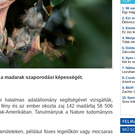
TOP
1. Mi v
Egy mag
2. Ezt m
Életvesz
3. Emel
Ez (is) l
4. Menj
Több min
5. Döbb
Zárcsökk
6. Ilyen
Két év t
7. Náda
Lezuhant
a a madarak szaporodási képességét.
8. Csod
A kerti 
9. Blöff
Zacher G
10. Ilye
 hatalmas adatállomány segítségével vizsgálták,
Szex kö
 fény és az ember okozta zaj 142 madárfaj 58 506
szak-Amerikában. Tanulmányuk a Nature tudományos
MŰS
t területeken, például füves legelőkön vagy mocsaras