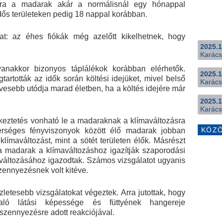
ára a madarak akár a normálisnál egy hónappal
dős területeken pedig 18 nappal korábban.
at: az éhes fiókák még azelőtt kikelhetnek, hogy
2025.1
Karács
yanakkor bizonyos táplálékok korábban elérhetők.
2025.1
rtották az idők során költési idejüket, mivel belső
Karács
vesebb utódja marad életben, ha a költés idejére már
2025.1
Karács
tkeztetés vonható le a madaraknak a klímaváltozásra
KÖZ
terséges fényviszonyok között élő madarak jobban
 klímaváltozást, mint a sötét területen élők. Másrészt
a madarak a klímaváltozáshoz igazítják szaporodási
 változásához igazodtak. Számos vizsgálatot ugyanis
zennyezésnek volt kitéve.
letesebb vizsgálatokat végeztek. Arra jutottak, hogy
ó látási képessége és füttyének hangereje
zennyezésre adott reakciójával.