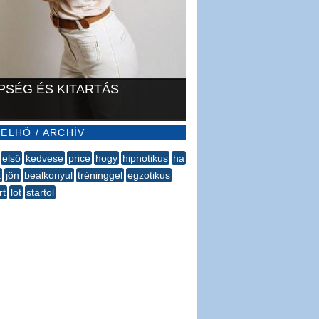
PSÉG ÉS KITARTÁS
ELHŐ / ARCHÍV
első
kedvese
price
hogy
hipnotikus
ha
t
jön
bealkonyul
tréninggel
egzotikus
rt
lot
startol