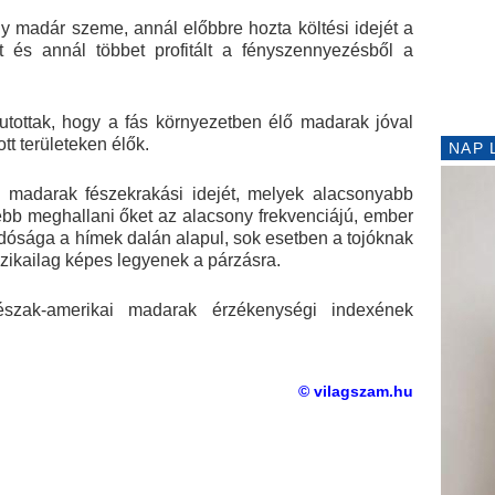
y madár szeme, annál előbbre hozta költési idejét a
t és annál többet profitált a fényszennyezésből a
utottak, hogy a fás környezetben élő madarak jóval
tt területeken élők.
NAP 
 madarak fészekrakási idejét, melyek alacsonyabb
ebb meghallani őket az alacsony frekvenciájú, ember
ndósága a hímek dalán alapul, sok esetben a tojóknak
fizikailag képes legyenek a párzásra.
szak-amerikai madarak érzékenységi indexének
© vilagszam.hu