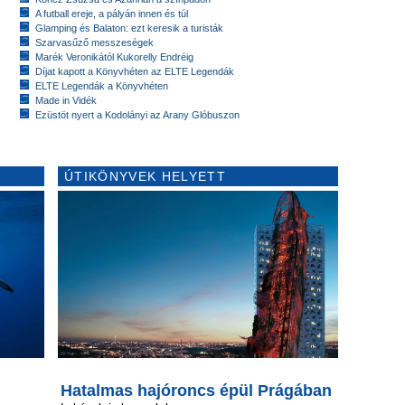
A futball ereje, a pályán innen és túl
Glamping és Balaton: ezt keresik a turisták
Szarvasűző messzeségek
Marék Veronikától Kukorelly Endréig
Díjat kapott a Könyvhéten az ELTE Legendák
ELTE Legendák a Könyvhéten
Made in Vidék
Ezüstöt nyert a Kodolányi az Arany Glóbuszon
ÚTIKÖNYVEK HELYETT
Hatalmas hajóroncs épül Prágában