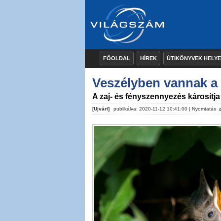
FŐOLDAL
HÍREK
ÚTIKÖNYVEK HELY
Veszélyben vannak a
A zaj- és fényszennyezés károsítj
[Ujvári]
publikálva: 2020-11-12 10:41:00 |
Nyomtatás