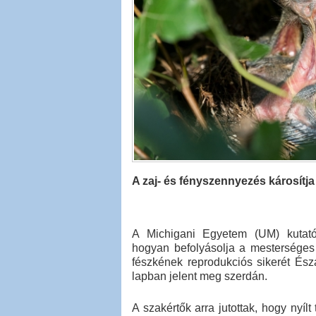
A zaj- és fényszennyezés károsítj
A Michigani Egyetem (UM) kutatói
hogyan befolyásolja a mesterséges
fészkének reprodukciós sikerét É
lapban jelent meg szerdán.
A szakértők arra jutottak, hogy nyíl