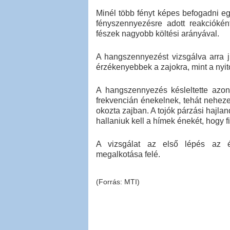
Minél több fényt képes befogadni eg
fényszennyezésre adott reakciókén
fészek nagyobb költési arányával.
A hangszennyezést vizsgálva arra j
érzékenyebbek a zajokra, mint a nyito
A hangszennyezés késleltette azon
frekvencián énekelnek, tehát nehez
okozta zajban. A tojók párzási hajla
hallaniuk kell a hímek énekét, hogy 
A vizsgálat az első lépés az é
megalkotása felé.
(Forrás: MTI)