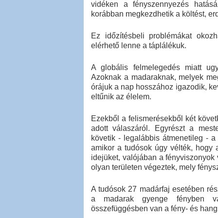
vidéken a fényszennyezés hatás
korábban megkezdhetik a költést, er
Ez időzítésbeli problémákat okozh
elérhető lenne a táplálékuk.
A globális felmelegedés miatt ug
Azoknak a madaraknak, melyek megta
órájuk a nap hosszához igazodik, ke
eltűnik az élelem.
Ezekből a felismerésekből két köve
adott válaszáról. Egyrészt a mes
követik - legalábbis átmenetileg - a
amikor a tudósok úgy vélték, hogy 
idejüket, valójában a fényviszonyok
olyan területen végeztek, mely fénys
A tudósok 27 madárfaj esetében rész
a madarak gyenge fényben val
összefüggésben van a fény- és hangs