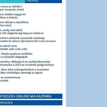
PIKÁNS
an most az Adrián?
yar recepciós mesél
ost inkább hagyja ki!
élyes a túrázás
etes ülések a repülőkön
ehet a jövő
en, amíg nem késő
t 100 világörökségi helyszín tűnhet el
enetes emberek szavaztak vasárnap
entést és táncos játszóteret kért a két szavazó
 az amish szex
ombolás után csak a férj
s Tamás barátom emlékére
 a műrepülő világbajnok
anövény válthatja ki az antibiotikumokat
sarkantyúka a 2013-as esztendő gyógynövénye
 - Nem lehet méregteleníteni a testünket
ábor toxikológus elmondja az igazat
n az eszkimószex
lcsönbe
ORAINK