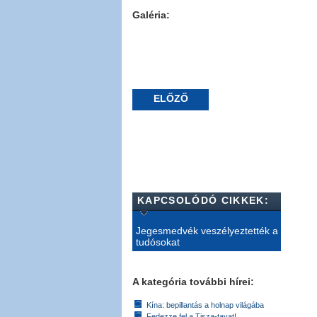
Galéria:
ELŐZŐ
KAPCSOLÓDÓ CIKKEK:
Jegesmedvék veszélyeztették a
tudósokat
A kategória további hírei:
Kína: bepillantás a holnap világába
Fedezze fel a Tisza-tavat!