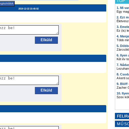
TOP
gisztrálok
1. Mi v
2019-12-22 10:40:02
Egy mag
2. Ezt m
Életvesz
3. Emel
Ez (is) l
4. Menj
Elküld
Több min
5. Döbb
Zárcsökk
6. Ilyen
Két év t
7. Náda
Lezuhant
8. Csod
A kerti 
9. Blöff
Zacher G
Elküld
10. Ilye
Szex kö
MŰS