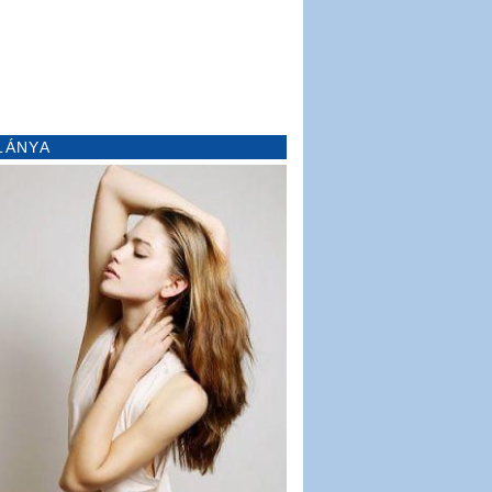
LÁNYA
20
21
22
23
24
25
26
27
28
29
30