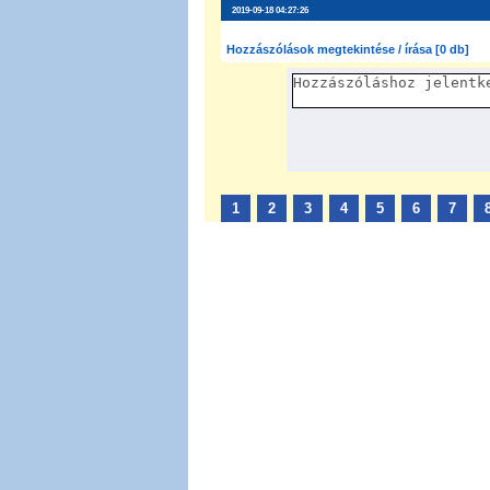
2019-09-18 04:27:26
Hozzászólások megtekintése / írása [0 db]
1
2
3
4
5
6
7