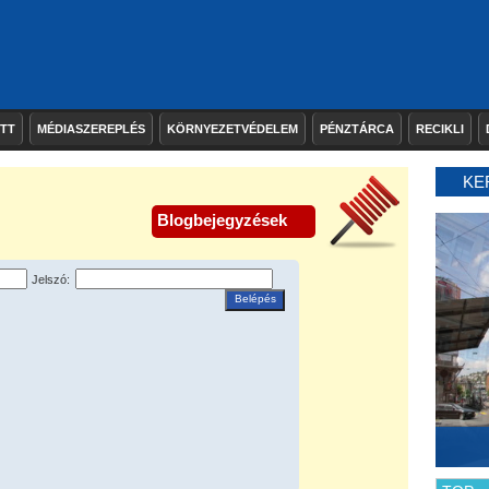
ETT
MÉDIASZEREPLÉS
KÖRNYEZETVÉDELEM
PÉNZTÁRCA
RECIKLI
KE
Blogbejegyzések
Jelszó:
Belépés