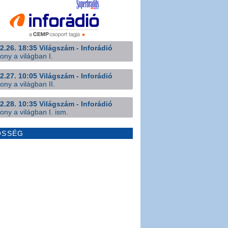
2.26. 18:35 Világszám - Inforádió
ony a világban I.
2.27. 10:05 Világszám - Inforádió
ony a világban II.
2.28. 10:35 Világszám - Inforádió
ony a világban I. ism.
ÖSSÉG