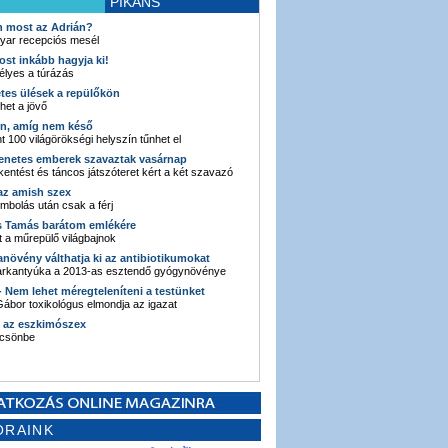
PIKÁNS
an most az Adrián?
yar recepciós mesél
ost inkább hagyja ki!
élyes a túrázás
etes ülések a repülőkön
ehet a jövő
en, amíg nem késő
t 100 világörökségi helyszín tűnhet el
enetes emberek szavaztak vasárnap
entést és táncos játszóteret kért a két szavazó
 az amish szex
ombolás után csak a férj
s Tamás barátom emlékére
 a műrepülő világbajnok
anövény válthatja ki az antibiotikumokat
sarkantyúka a 2013-as esztendő gyógynövénye
 - Nem lehet méregteleníteni a testünket
ábor toxikológus elmondja az igazat
n az eszkimószex
lcsönbe
ORAINK