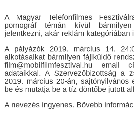
A Magyar Telefonfilmes Fesztiválr
pornográf témán kívül bármilye
jelentkezni, akár reklám kategóriában i
A pályázók 2019. március 14. 24:00
alkotásaikat bármilyen fájlküldő rend
film@mobilfilmfesztival.hu email 
adataikkal. A Szervezőbizottság a z
2019. március 20-án, sajtónyilvános 
be és mutatja be a tíz döntőbe jutott al
A nevezés ingyenes. Bővebb informá