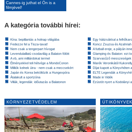
Cannes-ig juthat el Ön is a
filmjével!
A kategória további hírei:
Kína: bepillantás a holnap világába
Egy hátizsákkal a felhőkarc
Fedezze fel a Tisza-tavat!
Koncz Zsuzsa és Azahriah
Nem csak a tengerpart hívogat
A futball ereje, a pályán inn
Levendulaillatú csodavilág a Balaton fölött
Glamping és Balaton: ezt ke
A vb, ami milliárdokat termel
Szarvasűző messzeségek
Élményekkel teli hétvége a MondoConon
Marék Veronikától Kukorell
Milliók kelnek útra - nem csak a meccsekért
Díjat kapott a Könyvhéten
Japán és Korea beköltözik a Hungexpóra
ELTE Legendák a Könyvhé
Átalakult a sportzóna
Made in Vidék
Villák, legendák: időutazás a Balatonon
Ezüstöt nyert a Kodolányi
KÖRNYEZETVÉDELEM
ÚTIKÖNYVEK