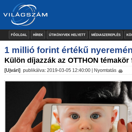
FŐOLDAL
HÍREK
ÚTIKÖNYVEK HELYETT
MÉDIASZEREPLÉS
KÖ
1 millió forint értékű nyeremé
Külön díjazzák az OTTHON témakör f
[Ujvári]
publikálva: 2019-03-05 12:40:00 |
Nyomtatás