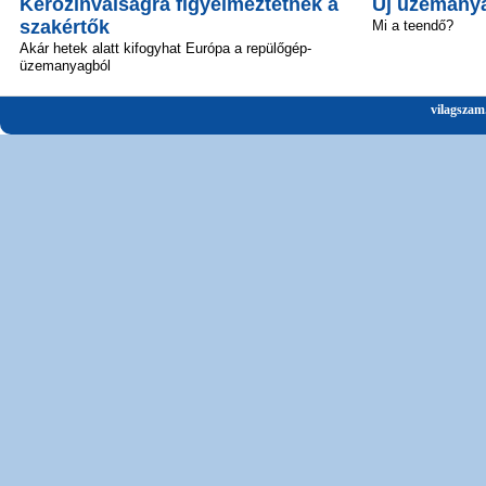
Kerozinválságra figyelmeztetnek a
Új üzemanya
szakértők
Mi a teendő?
Akár hetek alatt kifogyhat Európa a repülőgép-
üzemanyagból
vilagszam