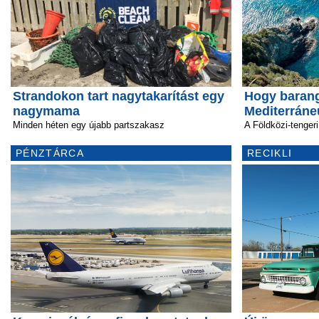
Strandokon tart nagytakarítást egy
Hogy barang
nagymama
Mediterrán
Minden héten egy újabb partszakasz
A Földközi-tengeri
PÉNZTÁRCA
RECIKLI