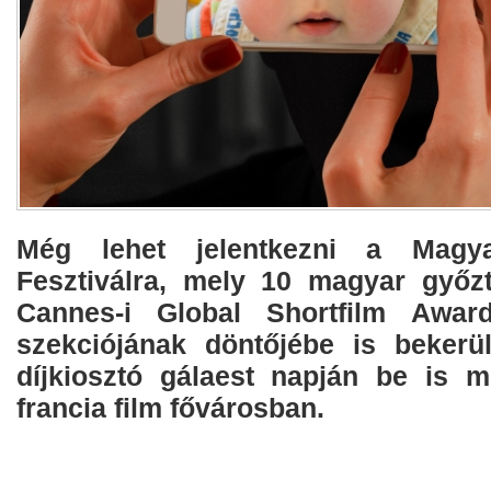
Még lehet jelentkezni a Magyar
Fesztiválra, mely 10 magyar győzt
Cannes-i Global Shortfilm Award
szekciójának döntőjébe is bekerü
díjkiosztó gálaest napján be is m
francia film fővárosban.