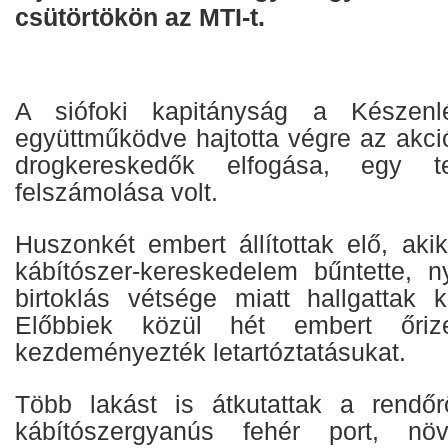
csütörtökön az MTI-t.
A siófoki kapitányság a Készenlé
együttműködve hajtotta végre az akci
drogkereskedők elfogása, egy ter
felszámolása volt.
Huszonkét embert állítottak elő, aki
kábítószer-kereskedelem bűntette, ny
birtoklás vétsége miatt hallgattak k
Előbbiek közül hét embert őriz
kezdeményezték letartóztatásukat.
Több lakást is átkutattak a rendőr
kábítószergyanús fehér port, növ