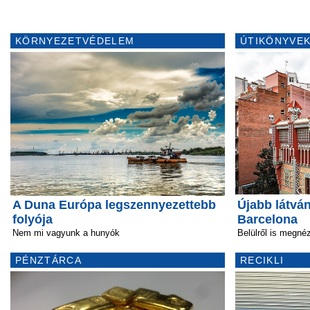
KÖRNYEZETVÉDELEM
ÚTIKÖNYVEK
A Duna Európa legszennyezettebb
Újabb látvá
folyója
Barcelona
Nem mi vagyunk a hunyók
Belülről is megné
PÉNZTÁRCA
RECIKLI