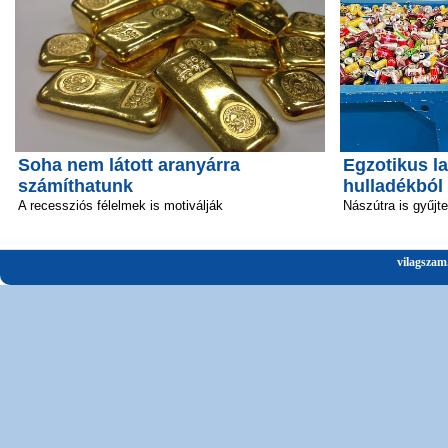
Soha nem látott aranyárra
Egzotikus la
számíthatunk
hulladékból
A recessziós félelmek is motiválják
Nászútra is gyűjt
vilagszam