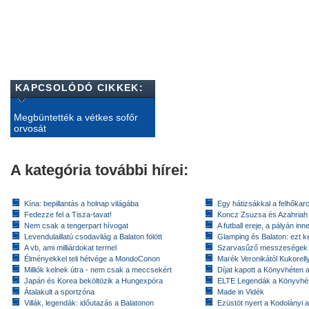
KAPCSOLÓDÓ CIKKEK:
Megbüntették a vétkes sofőr
orvosát
A kategória további hírei:
Kína: bepillantás a holnap világába
Egy hátizsákkal a felhőkarc
Fedezze fel a Tisza-tavat!
Koncz Zsuzsa és Azahriah
Nem csak a tengerpart hívogat
A futball ereje, a pályán inn
Levendulaillatú csodavilág a Balaton fölött
Glamping és Balaton: ezt ke
A vb, ami milliárdokat termel
Szarvasűző messzeségek
Élményekkel teli hétvége a MondoConon
Marék Veronikától Kukorell
Milliók kelnek útra - nem csak a meccsekért
Díjat kapott a Könyvhéten
Japán és Korea beköltözik a Hungexpóra
ELTE Legendák a Könyvhé
Átalakult a sportzóna
Made in Vidék
Villák, legendák: időutazás a Balatonon
Ezüstöt nyert a Kodolányi