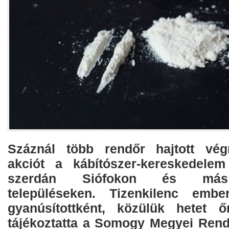
Száznál több rendőr hajtott vég
akciót a kábítószer-kereskedelem
szerdán Siófokon és más B
településeken. Tizenkilenc ember
gyanúsítottként, közülük hetet ő
tájékoztatta a Somogy Megyei Rend