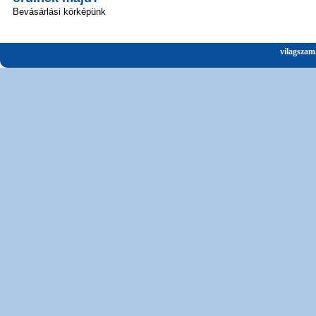
Bevásárlási körképünk
vilagszam