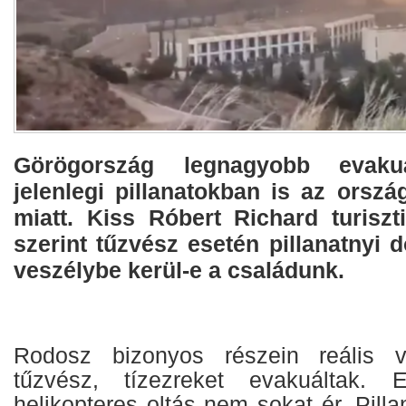
Görögország legnagyobb evaku
jelenlegi pillanatokban is az orszá
miatt. Kiss Róbert Richard turiszt
szerint tűzvész esetén pillanatnyi 
veszélybe kerül-e a családunk.
Rodosz bizonyos részein reális v
tűzvész, tízezreket evakuáltak. 
helikopteres oltás nem sokat ér. Pill