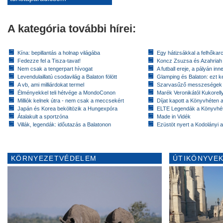
A kategória további hírei:
Kína: bepillantás a holnap világába
Egy hátizsákkal a felhőkarc
Fedezze fel a Tisza-tavat!
Koncz Zsuzsa és Azahriah
Nem csak a tengerpart hívogat
A futball ereje, a pályán inn
Levendulaillatú csodavilág a Balaton fölött
Glamping és Balaton: ezt ke
A vb, ami milliárdokat termel
Szarvasűző messzeségek
Élményekkel teli hétvége a MondoConon
Marék Veronikától Kukorell
Milliók kelnek útra - nem csak a meccsekért
Díjat kapott a Könyvhéten
Japán és Korea beköltözik a Hungexpóra
ELTE Legendák a Könyvhé
Átalakult a sportzóna
Made in Vidék
Villák, legendák: időutazás a Balatonon
Ezüstöt nyert a Kodolányi
KÖRNYEZETVÉDELEM
ÚTIKÖNYVEK