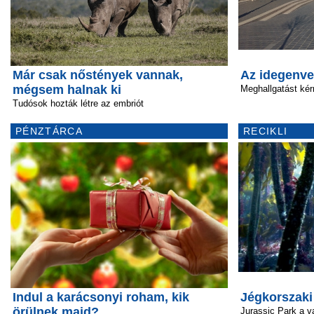
Már csak nőstények vannak,
Az idegenve
mégsem halnak ki
Meghallgatást ké
Tudósok hozták létre az embriót
PÉNZTÁRCA
RECIKLI
Indul a karácsonyi roham, kik
Jégkorszaki
örülnek majd?
Jurassic Park a v