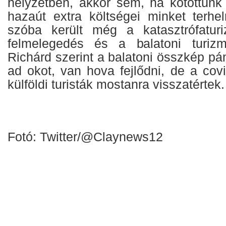
helyzetben, akkor sem, ha kötöttünk 
hazaút extra költségei minket terh
szóba került még a katasztrófaturi
felmelegedés és a balatoni turiz
Richárd szerint a balatoni összkép p
ad okot, van hova fejlődni, de a cov
külföldi turisták mostanra visszatértek.
Fotó: Twitter/@Claynews12