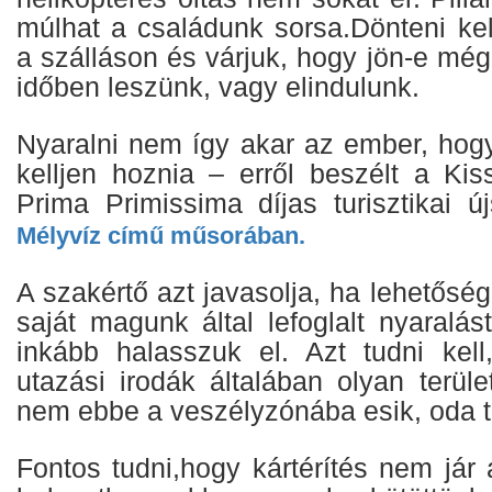
múlhat a családunk sorsa.Dönteni ke
a szálláson és várjuk, hogy jön-e mé
időben leszünk, vagy elindulunk.
Nyaralni nem így akar az ember, hogy
kelljen hoznia – erről beszélt a Kis
Prima Primissima díjas turisztikai ú
Mélyvíz című műsorában.
A szakértő azt javasolja, ha lehetősé
saját magunk által lefoglalt nyaralá
inkább halasszuk el. Azt tudni kel
utazási irodák általában olyan terüle
nem ebbe a veszélyzónába esik, oda t
Fontos tudni,hogy kártérítés nem jár 