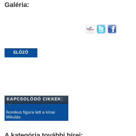
Galéria:
ELŐZŐ
KAPCSOLÓDÓ CIKKEK:
Ikonikus figura lett a kínai
Mikulás
A kategória további hírei: