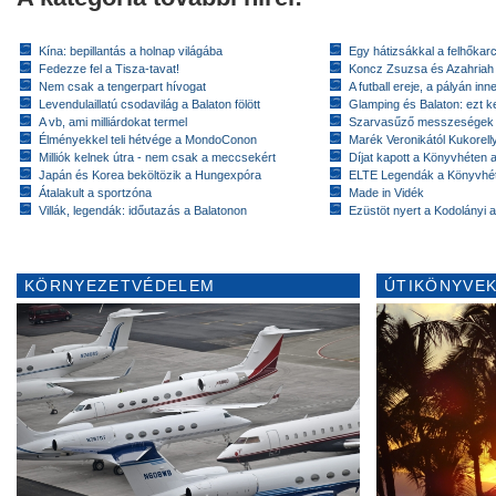
Kína: bepillantás a holnap világába
Egy hátizsákkal a felhőkarc
Fedezze fel a Tisza-tavat!
Koncz Zsuzsa és Azahriah
Nem csak a tengerpart hívogat
A futball ereje, a pályán inn
Levendulaillatú csodavilág a Balaton fölött
Glamping és Balaton: ezt ke
A vb, ami milliárdokat termel
Szarvasűző messzeségek
Élményekkel teli hétvége a MondoConon
Marék Veronikától Kukorell
Milliók kelnek útra - nem csak a meccsekért
Díjat kapott a Könyvhéten
Japán és Korea beköltözik a Hungexpóra
ELTE Legendák a Könyvhé
Átalakult a sportzóna
Made in Vidék
Villák, legendák: időutazás a Balatonon
Ezüstöt nyert a Kodolányi
KÖRNYEZETVÉDELEM
ÚTIKÖNYVEK