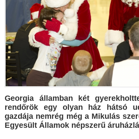
Georgia államban két gyerekholtt
rendőrök egy olyan ház hátsó u
gazdája nemrég még a Mikulás szere
Egyesült Államok népszerű áruházl