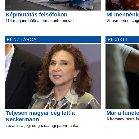
Képmutatás felsőfokon
Mi mennénk
114 magánrepülő a klímakonferencián
Vírusmentes szig
PÉNZTÁRCA
RECIKLI
Teljesen magyar cég lett a
Már a tünete
Neckermann
A koronavírusra i
Lezárult a jogi és gazdasági papírmunka