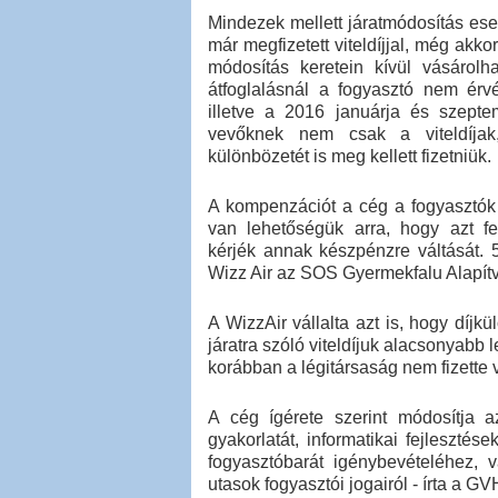
Mindezek mellett járatmódosítás ese
már megfizetett viteldíjjal, még akko
módosítás keretein kívül vásárolh
átfoglalásnál a fogyasztó nem érv
illetve a 2016 januárja és szepte
vevőknek nem csak a viteldíjak
különbözetét is meg kellett fizetniük.
A kompenzációt a cég a fogyasztók 
van lehetőségük arra, hogy azt f
kérjék annak készpénzre váltását. 5
Wizz Air az SOS Gyermekfalu Alapítv
A WizzAir vállalta azt is, hogy díjk
járatra szóló viteldíjuk alacsonyabb l
korábban a légitársaság nem fizette 
A cég ígérete szerint módosítja az
gyakorlatát, informatikai fejlesztés
fogyasztóbarát igénybevételéhez, v
utasok fogyasztói jogairól - írta a GV