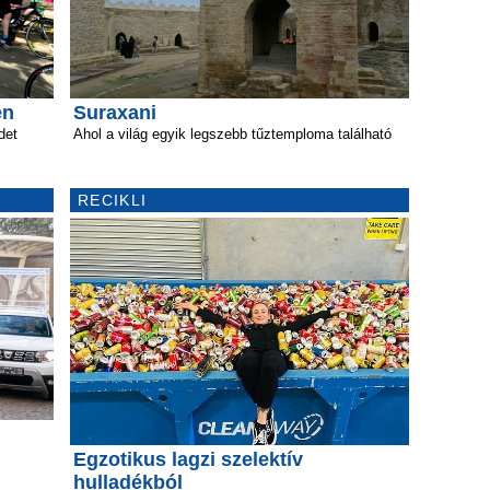
en
Suraxani
det
Ahol a világ egyik legszebb tűztemploma található
RECIKLI
Egzotikus lagzi szelektív
hulladékból