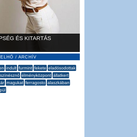
PSÉG ÉS KITARTÁS
ELHŐ / ARCHÍV
en
indult
furmint
fekete
eladósodottak
színésznő
élményközpont
állatkert
tár
magukat
​ferragosto
alaszkában
pül