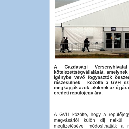
A Gazdasági Versenyhivat
kötelezettségvállalását, amelynek 
igénybe vevő fogyasztók összes
részesülnek - közölte a GVH sze
megkapják azok, akiknek az új járat
eredeti repülőjegy ára.
A GVH közölte, hogy a repülőjegy
megvásárlói külön díj nélkül, 
megfizetésével módosíthatják a r