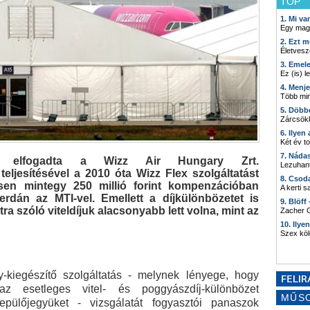
TOP
1. Mi v
Egy mag
2. Ezt m
Életvesz
3. Emel
Ez (is) l
4. Menj
Több min
5. Döbb
Zárcsökk
6. Ilyen
Két év t
7. Náda
al elfogadta a Wizz Air Hungary Zrt.
Lezuhant
teljesítésével a 2010 óta Wizz Flex szolgáltatást
8. Csod
en mintegy 250 millió forint kompenzációban
A kerti 
rdán az MTI-vel. Emellett a díjkülönbözetet is
9. Blöff
ra szóló viteldíjuk alacsonyabb lett volna, mint az
Zacher G
10. Ilye
Szex kö
-kiegészítő szolgáltatás - melynek lényege, hogy
az esetleges vitel- és poggyászdíj-különbözet
MŰS
epülőjegyüket - vizsgálatát fogyasztói panaszok