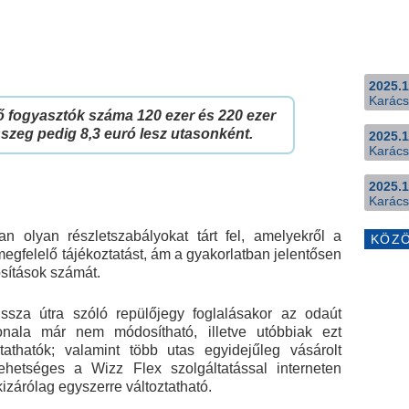
2025.1
Karács
 fogyasztók száma 120 ezer és 220 ezer
sszeg pedig 8,3 euró lesz utasonként.
2025.1
Karács
2025.1
Karács
an olyan részletszabályokat tárt fel, amelyekről a
KÖZ
egfelelő tájékoztatást, ám a gyakorlatban jelentősen
sítások számát.
ssza útra szóló repülőjegy foglalásakor az odaút
nala már nem módosítható, illetve utóbbiak ezt
athatók; valamint több utas egyidejűleg vásárolt
hetséges a Wizz Flex szolgáltatással interneten
izárólag egyszerre változtatható.