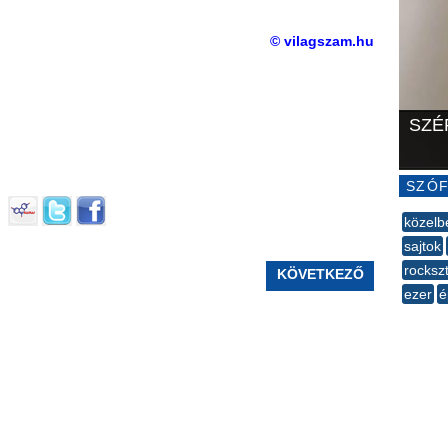
© vilagszam.hu
SZÉ
SZÓF
közelb
sajtok
rocksz
KÖVETKEZŐ
ezer
é
--