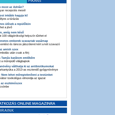
PIKÁNS
an most az Adrián?
yar recepciós mesél
ost inkább hagyja ki!
élyes a túrázás
etes ülések a repülőkön
ehet a jövő
en, amíg nem késő
t 100 világörökségi helyszín tűnhet el
enetes emberek szavaztak vasárnap
entést és táncos játszóteret kért a két szavazó
 az amish szex
ombolás után csak a férj
s Tamás barátom emlékére
 a műrepülő világbajnok
anövény válthatja ki az antibiotikumokat
sarkantyúka a 2013-as esztendő gyógynövénye
 - Nem lehet méregteleníteni a testünket
ábor toxikológus elmondja az igazat
n az eszkimószex
lcsönbe
ORAINK