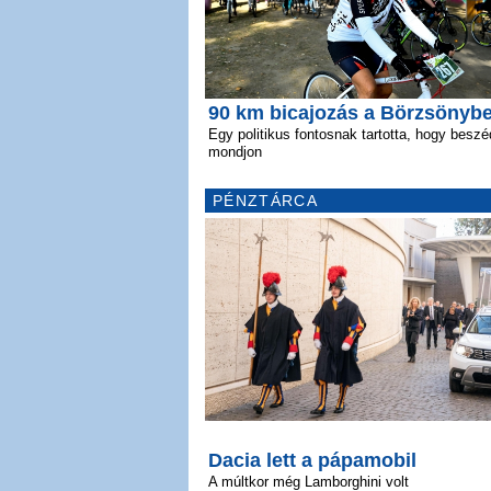
90 km bicajozás a Börzsönyb
Egy politikus fontosnak tartotta, hogy beszé
mondjon
PÉNZTÁRCA
Dacia lett a pápamobil
A múltkor még Lamborghini volt