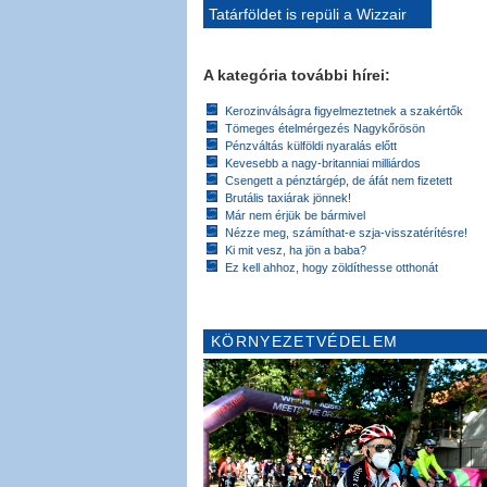
Tatárföldet is repüli a Wizzair
A kategória további hírei:
Kerozinválságra figyelmeztetnek a szakértők
Tömeges ételmérgezés Nagykőrösön
Pénzváltás külföldi nyaralás előtt
Kevesebb a nagy-britanniai milliárdos
Csengett a pénztárgép, de áfát nem fizetett
Brutális taxiárak jönnek!
Már nem érjük be bármivel
Nézze meg, számíthat-e szja-visszatérítésre!
Ki mit vesz, ha jön a baba?
Ez kell ahhoz, hogy zöldíthesse otthonát
KÖRNYEZETVÉDELEM