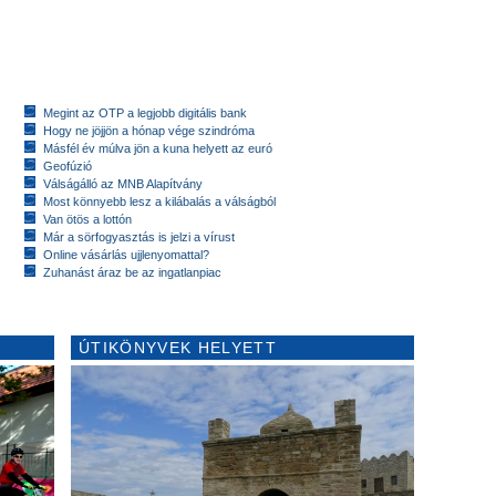
Megint az OTP a legjobb digitális bank
Hogy ne jöjjön a hónap vége szindróma
Másfél év múlva jön a kuna helyett az euró
Geofúzió
Válságálló az MNB Alapítvány
Most könnyebb lesz a kilábalás a válságból
Van ötös a lottón
Már a sörfogyasztás is jelzi a vírust
Online vásárlás ujjlenyomattal?
Zuhanást áraz be az ingatlanpiac
ÚTIKÖNYVEK HELYETT