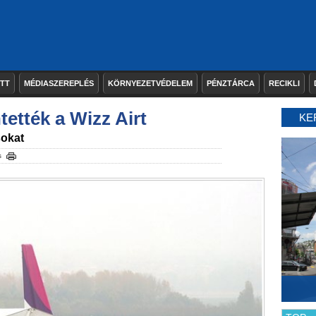
ETT
MÉDIASZEREPLÉS
KÖRNYEZETVÉDELEM
PÉNZTÁRCA
RECIKLI
ették a Wizz Airt
KE
sokat
s