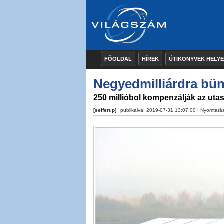
FŐOLDAL
HÍREK
ÚTIKÖNYVEK HELY
Negyedmilliárdra bünt
250 millióbol kompenzálják az uta
[seifert.p]
publikálva: 2019-07-31 13:07:00 |
Nyomtatá