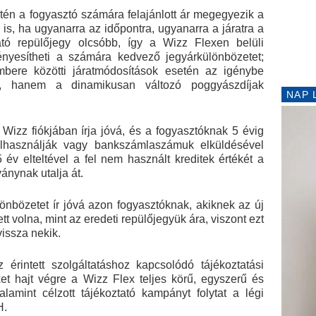
tén a fogyasztó számára felajánlott ár megegyezik a
r is, ha ugyanarra az időpontra, ugyanarra a járatra a
ató repülőjegy olcsóbb, így a Wizz Flexen belüli
ényesítheti a számára kedvező jegyárkülönbözetet;
mbere közötti járatmódosítások esetén az igénybe
, hanem a dinamikusan változó poggyászdíjak
NAP 
Wizz fiókjában írja jóvá, és a fogyasztóknak 5 évig
elhasználják vagy bankszámlaszámuk elküldésével
 év elteltével a fel nem használt kreditek értékét a
ánynak utalja át.
ülönbözetet ír jóvá azon fogyasztóknak, akiknek az új
ett volna, mint az eredeti repülőjegyük ára, viszont ezt
vissza nekik.
 érintett szolgáltatáshoz kapcsolódó tájékoztatási
eket hajt végre a Wizz Flex teljes körű, egyszerű és
alamint célzott tájékoztató kampányt folytat a légi
H.