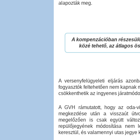
alapozták meg.
A kompenzációban részesülő
közé tehető, az átlagos ö
A versenyfelügyeleti eljárás azonb
fogyasztók feltehetően nem kapnak m
csökkenthetik az ingyenes járatmódo
A GVH rámutatott, hogy az oda-vi
megkezdése után a visszaút útvo
megelőzően is csak együtt változt
repülőjegyének módosítása nem le
keresztül, és valamennyi utas jegye k