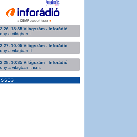
2.26. 18:35 Világszám - Inforádió
ony a világban I.
2.27. 10:05 Világszám - Inforádió
ony a világban II.
2.28. 10:35 Világszám - Inforádió
ony a világban I. ism.
ÖSSÉG