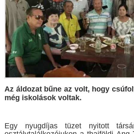
Az áldozat bűne az volt, hogy csúfolt
még iskolások voltak.
Egy nyugdíjas tüzet nyitott tár
osztálytalálkozójukon a thaiföldi An