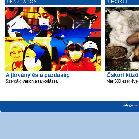
PÉNZTÁRCA
RECIKLI
A járvány és a gazdaság
Őskori közö
Szerdáig várjon a tankolással
Már 300 ezer éve 
vilagszam