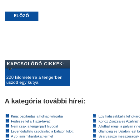
ELŐZŐ
KAPCSOLÓDÓ CIKKEK:
220 kilométerre a tengerben
úszott egy kutya
A kategória további hírei:
Kína: bepillantás a holnap világába
Egy hátizsákkal a felhőkarc
Fedezze fel a Tisza-tavat!
Koncz Zsuzsa és Azahriah
Nem csak a tengerpart hívogat
A futball ereje, a pályán inn
Levendulaillatú csodavilág a Balaton fölött
Glamping és Balaton: ezt ke
A vb, ami milliárdokat termel
Szarvasűző messzeségek