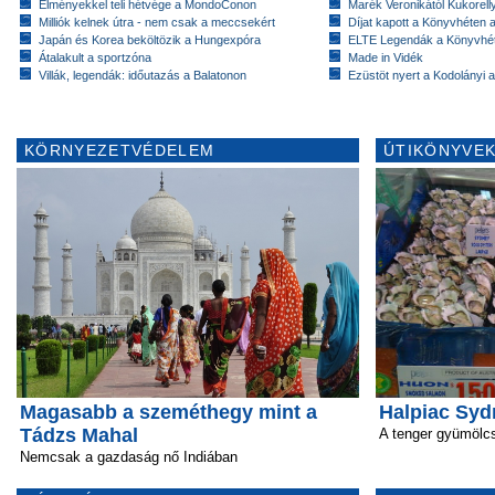
Élményekkel teli hétvége a MondoConon
Marék Veronikától Kukorell
Milliók kelnek útra - nem csak a meccsekért
Díjat kapott a Könyvhéten
Japán és Korea beköltözik a Hungexpóra
ELTE Legendák a Könyvhé
Átalakult a sportzóna
Made in Vidék
Villák, legendák: időutazás a Balatonon
Ezüstöt nyert a Kodolányi
KÖRNYEZETVÉDELEM
ÚTIKÖNYVEK
Magasabb a szeméthegy mint a
Halpiac Sy
Tádzs Mahal
A tenger gyümölcs
Nemcsak a gazdaság nő Indiában