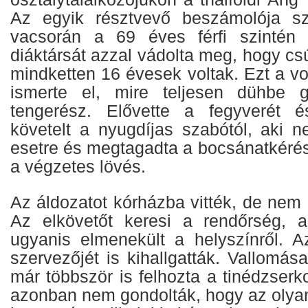
Az egyik résztvevő beszámolója sz
vacsorán a 69 éves férfi szintén
diáktársát azzal vádolta meg, hogy cs
mindketten 16 évesek voltak. Ezt a vo
ismerte el, mire teljesen dühbe g
tengerész. Elővette a fegyverét é
követelt a nyugdíjas szabótól, aki 
esetre és megtagadta a bocsánatkérést
a végzetes lövés.
Az áldozatot kórházba vitték, de nem é
Az elkövetőt keresi a rendőrség, a
ugyanis elmenekült a helyszínről. Az
szervezőjét is kihallgatták. Vallomása
már többször is felhozta a tinédzserko
azonban nem gondolták, hogy az olyan