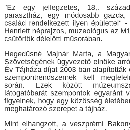
"Ez egy jellegzetes, 18,. század
parasztház, egy módosabb gazda, i
család rendelkezett ilyen épülettel" 
Henriett néprajzos, muzeológus az M1
csütörtök délelőtti műsorában.
Hegedűsné Majnár Márta, a Magyar
Szövetségének ügyvezető elnöke arról
Év Tájháza díjat 2003-ban alapítottá
szempontrendszernek kell megfelel
során. Ezek között múzeumsza
látogatóbarát szempontok egyaránt v
figyelnek, hogy egy közösség életébe
meghatározó szerepet a tájház.
Mint elhangzott, a veszprémi Bakon