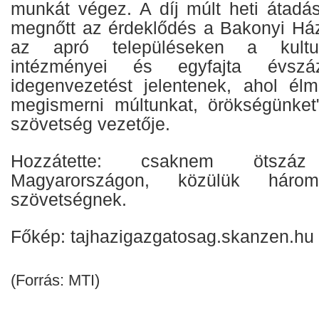
munkát végez. A díj múlt heti átadá
megnőtt az érdeklődés a Bakonyi Ház 
az apró településeken a kulturá
intézményei és egyfajta évszáz
idegenvezetést jelentenek, ahol él
megismerni múltunkat, örökségünket
szövetség vezetője.
Hozzátette: csaknem ötszá
Magyarországon, közülük hár
szövetségnek.
Főkép: tajhazigazgatosag.skanzen.hu
(Forrás: MTI)