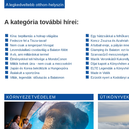
A legkedveltebb otthon-helyszín
A kategória további hírei:
Kína: bepillantás a holnap világába
Egy hátizsákkal a felhőkarc
Fedezze fel a Tisza-tavat!
Koncz Zsuzsa és Azahriah
Nem csak a tengerpart hívogat
A futball ereje, a pályán inn
Levendulaillatú csodavilág a Balaton fölött
Glamping és Balaton: ezt ke
A vb, ami milliárdokat termel
Szarvasűző messzeségek
Élményekkel teli hétvége a MondoConon
Marék Veronikától Kukorell
Milliók kelnek útra - nem csak a meccsekért
Díjat kapott a Könyvhéten
Japán és Korea beköltözik a Hungexpóra
ELTE Legendák a Könyvhé
Átalakult a sportzóna
Made in Vidék
Villák, legendák: időutazás a Balatonon
Ezüstöt nyert a Kodolányi
KÖRNYEZETVÉDELEM
ÚTIKÖNYVEK