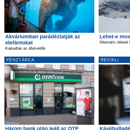
Akváriumban parádéztatják az
Lehet-e mos
elefántokat
Alternatív ötlete
Kiakadtak az állatvédők
PÉNZTÁRCA
RECIKLI
Három bank után leáll az OTP
Kávéhullad