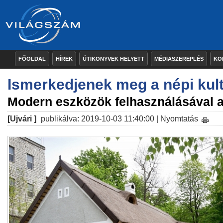
FŐOLDAL
HÍREK
ÚTIKÖNYVEK HELYETT
MÉDIASZEREPLÉS
KÖ
Ismerkedjenek meg a népi kul
Modern eszközök felhasználásával 
[Ujvári ]
publikálva: 2019-10-03 11:40:00 |
Nyomtatás