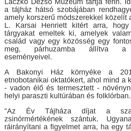
Laczkó Dezső Múzeum tartja fenn. Id
a tájház hátsó szobájában rendhagyó 
amely korszerű módszerekkel közelít a 
L. Karsai Henriett kitért arra, hogy
tárgyakat emeltek ki, amelyek vala
család vagy egy közösség egy fontos
meg, párhuzamba állítva a v
eseményeivel.
A Bakonyi Ház környéke a 2016-
etnobotanikai oktatókert, ahol mind a 
- vadon élő és termesztett - növényn
helyi paraszti kultúrában és folklórban.
"Az Év Tájháza díjat a szak
zsinórmértékének szántuk. Ugyana
ráirányítani a figyelmet arra, ha egy 