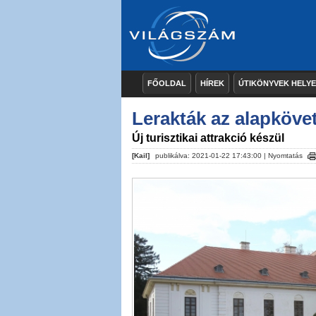
FŐOLDAL
HÍREK
ÚTIKÖNYVEK HELY
Lerakták az alapköv
Új turisztikai attrakció készül
[Kail]
publikálva: 2021-01-22 17:43:00 |
Nyomtatás