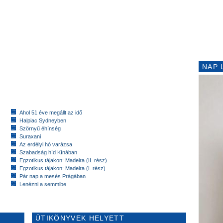
NAP 
Ahol 51 éve megállt az idő
Halpiac Sydneyben
Szörnyű éhínség
Suraxani
Az erdélyi hó varázsa
Szabadság híd Kínában
Egzotikus tájakon: Madeira (II. rész)
Egzotikus tájakon: Madeira (I. rész)
Pár nap a mesés Prágában
Lenézni a semmibe
ÚTIKÖNYVEK HELYETT