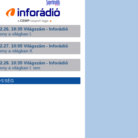
2.26. 18:35 Világszám - Inforádió
ony a világban I.
2.27. 10:05 Világszám - Inforádió
ony a világban II.
2.28. 10:35 Világszám - Inforádió
ony a világban I. ism.
ÖSSÉG