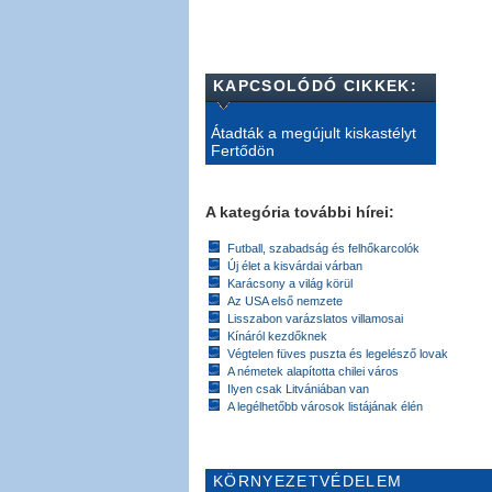
KAPCSOLÓDÓ CIKKEK:
Átadták a megújult kiskastélyt
Fertődön
A kategória további hírei:
Futball, szabadság és felhőkarcolók
Új élet a kisvárdai várban
Karácsony a világ körül
Az USA első nemzete
Lisszabon varázslatos villamosai
Kínáról kezdőknek
Végtelen füves puszta és legelésző lovak
A németek alapította chilei város
Ilyen csak Litvániában van
A legélhetőbb városok listájának élén
KÖRNYEZETVÉDELEM