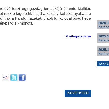
etővé teszi egy gazdag tematikájú állandó kiállítás
t részre tagolódik majd a kastély két szárnyában, a
újítják a Pandúrházakat, újabb funkcióval bővülhet a
2025.1
élypark is - mondta.
Karács
2025.1
© vilagszam.hu
Karács
2025.1
Karács
KÖZ
KÖVETKEZŐ