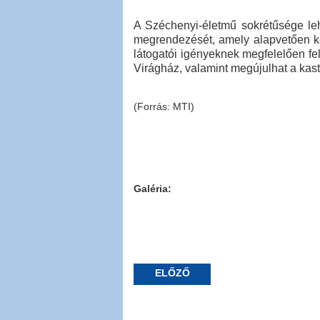
A Széchenyi-életmű sokrétűsége leh
megrendezését, amely alapvetően ké
látogatói igényeknek megfelelően fel
Virágház, valamint megújulhat a kast
(Forrás: MTI)
Galéria:
ELŐZŐ