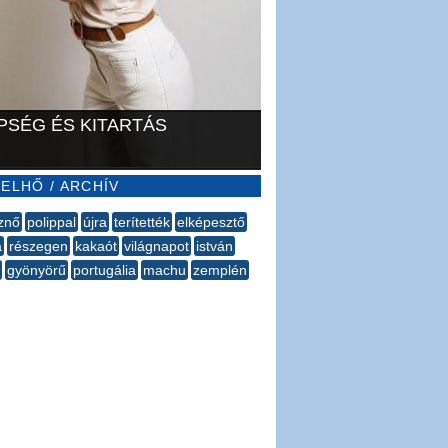
PSÉG ÉS KITARTÁS
ELHŐ / ARCHÍV
znő
polippal
újra
terítették
elképesztő
a
részegen
kakaót
világnapot
istván
gyönyörű
portugália
machu
zemplén