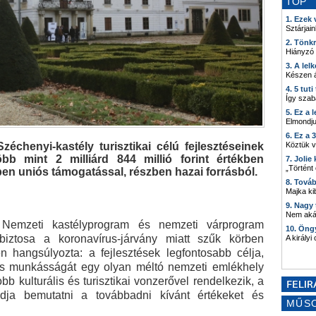
TOP
1. Ezek
Sztárjain
2. Tönk
Hiányzó
3. A lel
Készen á
4. 5 tut
Így szab
5. Ez a 
Elmondju
6. Ez a 
Köztük 
échenyi-kastély turisztikai célú fejlesztéseinek
bb mint 2 milliárd 844 millió forint értékben
7. Joli
„Történt
en uniós támogatással, részben hazai forrásból.
8. Tová
Majka kib
9. Nagy
Nem akár
g Nemzeti kastélyprogram és nemzeti várprogram
10. Öng
i biztosa a koronavírus-járvány miatt szűk körben
A királyi
en hangsúlyozta: a fejlesztések legfontosabb célja,
 és munkásságát egy olyan méltó nemzeti emlékhely
bb kulturális és turisztikai vonzerővel rendelkezik, a
dja bemutatni a továbbadni kívánt értékeket és
MŰS