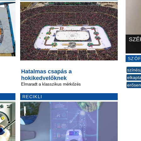
SZÉ
SZÓF
színés
Hatalmas csapás a
elkapt
hokikedvelőknek
Elmaradt a klasszikus mérkőzés
erősen
--
RECIKLI