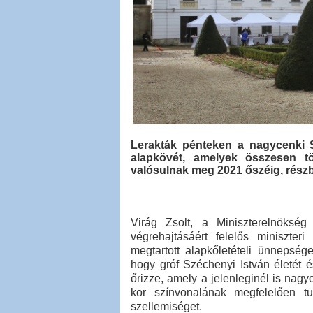
Lerakták pénteken a nagycenki Sz
alapkövét, amelyek összesen tö
valósulnak meg 2021 őszéig, részb
Virág Zsolt, a Miniszterelnöksé
végrehajtásáért felelős miniszter
megtartott alapkőletételi ünnepség
hogy gróf Széchenyi István életét
őrizze, amely a jelenleginél is nagyo
kor színvonalának megfelelően tu
szellemiséget.