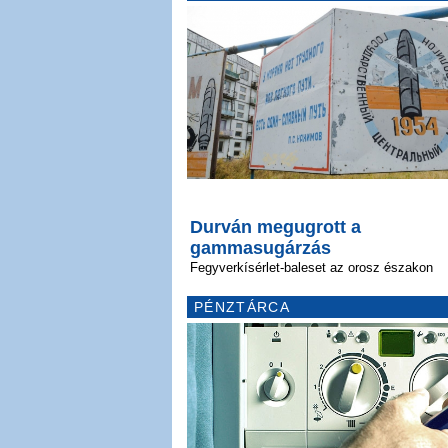
Durván megugrott a
gammasugárzás
Fegyverkísérlet-baleset az orosz északon
PÉNZTÁRCA