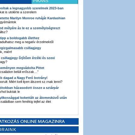
PIKÁNS
 voltak a legnagyobb szerelmek 2023-ban
kat is utolérte a szerelem
retette Marilyn Monroe ruháját Kardashian
 gyémántok
ked mélyére ás le ez a személyiségteszt
llsz?
i tipp a boldogabb élethez
adulhatsz meg a negatív érzelmektől
legizgalmasabb csillagjegy
k, miért!
3 csillagjegy őrjítően érzéki és szexi
vagy?
e keményen megvádolta Pittet
 családon belüli erőszak…”
bb dagad a Nagy Feró botrány!
orult: Miért kell ilyen álszent sz.rnak lenni?
 titokban házasodott össze a sztárpár
hol buktak le
yilkossággal kokettált az álomesküvő után
 családban sem fenékig tejfel az élet
ORAINK