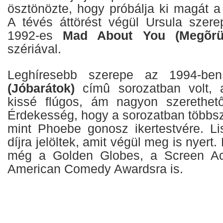
ösztönözte, hogy próbálja ki magát a
A tévés áttörést végül Ursula szer
1992-es
Mad About You (Megõrül
szériával.
Leghíresebb szerepe az 1994-be
(Jóbarátok)
címû sorozatban volt,
kissé flúgos, ám nagyon szerethető 
Érdekesség, hogy a sorozatban többszö
mint Phoebe gonosz ikertestvére. L
díjra jelöltek, amit végül meg is nyert.
még a Golden Globes, a Screen Ac
American Comedy Awardsra is.