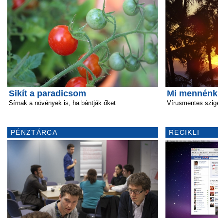
Sikít a paradicsom
Mi mennénk
Sírnak a növények is, ha bántják őket
Vírusmentes szig
PÉNZTÁRCA
RECIKLI