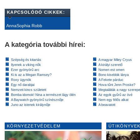
KAPCSOLÓDÓ CIKKEK:
AnnaSophia Robb
A kategória további hírei:
Szépség és kitartás
A magyar Miley Cryus
Ilyenek a viking nők
A királyi szerető
Ezer gyönyörű arc
Nomen est omen
Ki is az a Megan Ramsey?
Bono kisebbik lánya
Roxy ügynök
A Fekete párduc
Egy nő darabjai
Hova tűnt Jenn Proske?
Nemzeti kincs született
Megtalálták a nagy szerep
Bomba idomok! Nina a természet lágy ölén
Az egyik gyűrű az övé
A Baywatch gyönyörű színésznője
Nem egy félős alkat
Juno az istenek királynője
A beavatott
KÖRNYEZETVÉDELEM
ÚTIKÖNYVEK