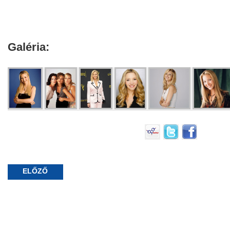
Galéria:
ELŐZŐ