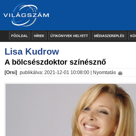
FŐOLDAL
HÍREK
ÚTIKÖNYVEK HELYETT
MÉDIASZEREPLÉS
KÖ
Lisa Kudrow
A bölcsészdoktor színésznő
[Orsi]
publikálva: 2021-12-01 10:08:00 |
Nyomtatás