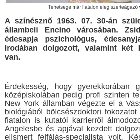
Tehetsége már fiatalon elég szerteágazó 
A színésznő 1963. 07. 30-án szület
állambeli Encino városában. Zsid
édesapja pszichológus, édesany
irodában dolgozott, valamint k
ét 
van.
Érdekesség, hogy gyerekkorában git
középiskolában pedig profi szinten t
New York államban végezte el a Vassa
biológiából bölcsészdoktori fokozatot
fiatalon is kutatói karrierről álmodoz
Angelesbe és apjával kezdett dolgozn
elismert fejfájás-specialista volt. 