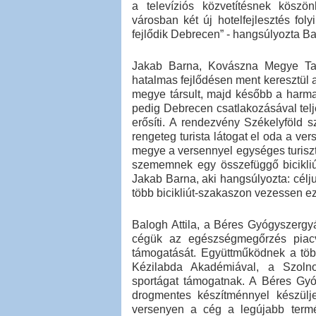
a televíziós közvetítésnek köszö
városban két új hotelfejlesztés foly
fejlődik Debrecen” - hangsúlyozta Ba
Jakab Barna, Kovászna Megye Tan
hatalmas fejlődésen ment keresztül 
megye társult, majd később a harmad
pedig Debrecen csatlakozásával telj
erősíti. A rendezvény Székelyföld s
rengeteg turista látogat el oda a v
megye a versennyel egységes turiszti
szememnek egy összefüggő bicikliút
Jakab Barna, aki hangsúlyozta: cél
több bicikliút-szakaszon vezessen ez
Balogh Attila, a Béres Gyógyszergyár
cégük az egészségmegőrzés piacv
támogatását. Együttműködnek a töb
Kézilabda Akadémiával, a Szoln
sportágat támogatnak. A Béres Gyó
drogmentes készítménnyel készülj
versenyen a cég a legújabb term