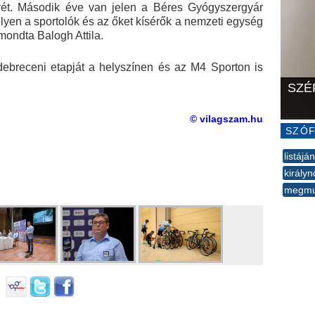
nyét. Második éve van jelen a Béres Gyógyszergyár
yen a sportolók és az őket kísérők a nemzeti egység
mondta Balogh Attila.
debreceni etapját a helyszínen és az M4 Sporton is
SZÉ
© vilagszam.hu
SZÓF
listájá
királyn
megmu
--