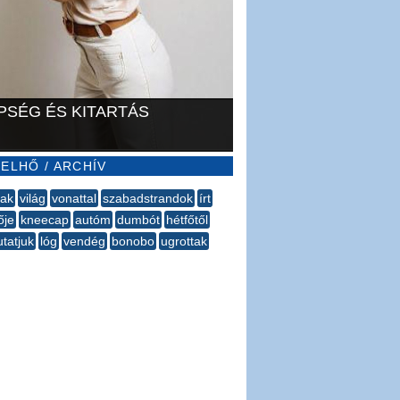
PSÉG ÉS KITARTÁS
ELHŐ / ARCHÍV
nak
világ
vonattal
szabadstrandok
írt
ője
kneecap
autóm
dumbót
hétfőtől
tatjuk
lóg
vendég
bonobo
ugrottak