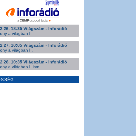
2.26. 18:35 Világszám - Inforádió
ony a világban I.
2.27. 10:05 Világszám - Inforádió
ony a világban II.
2.28. 10:35 Világszám - Inforádió
ony a világban I. ism.
ÖSSÉG