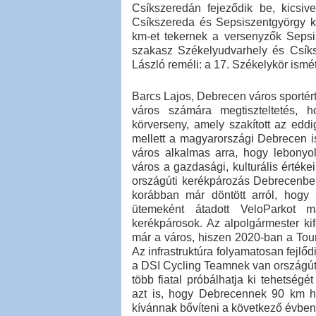
Csíkszeredán fejeződik be, kicsi
Csíkszereda és Sepsiszentgyörgy k
km-et tekernek a versenyzők Sepsis
szakasz Székelyudvarhely és Csíks
László reméli: a 17. Székelykör ismé
Barcs Lajos, Debrecen város sportért
város számára megtiszteltetés, 
körverseny, amely szakított az edd
mellett a magyarországi Debrecen 
város alkalmas arra, hogy lebonyol
város a gazdasági, kulturális értéke
országúti kerékpározás Debrecenben
korábban már döntött arról, hogy
ütemeként átadott VeloParkot má
kerékpárosok. Az alpolgármester kif
már a város, hiszen 2020-ban a Tou
Az infrastruktúra folyamatosan fejlő
a DSI Cycling Teamnek van országút
több fiatal próbálhatja ki tehetség
azt is, hogy Debrecennek 90 km h
kívánnak bővíteni a következő évben.