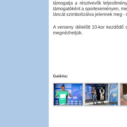
támogatja a résztvevők teljesítmé
támogatóként a sporteseményen, mel
láncát szimbolizálva jelennek meg - 
A verseny délelőtt 10-kor kezdődő 
megnézhetjük.
Galéria: