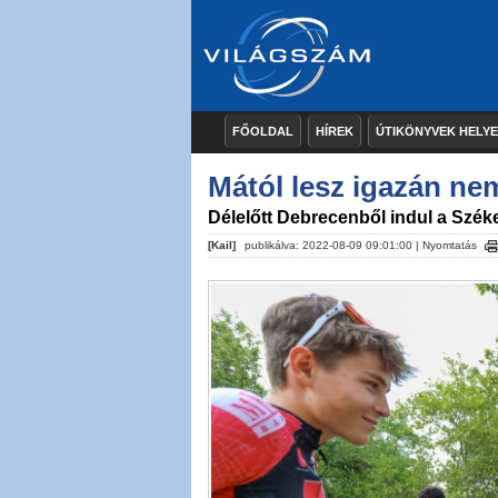
FŐOLDAL
HÍREK
ÚTIKÖNYVEK HELY
Mától lesz igazán ne
Délelőtt Debrecenből indul a Szék
[Kail]
publikálva: 2022-08-09 09:01:00 |
Nyomtatás