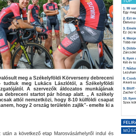
TOP
1. Mi v
Egy mag
2. Ezt m
Életvesz
3. Emel
Ez (is) l
4. Menj
Több min
5. Döbb
Zárcsökk
6. Ilyen
Két év t
7. Náda
Lezuhant
 valósult meg a Székelyföldi Körverseny debreceni
8. Csod
A kerti 
 tudtuk meg ​Lukács Lászlótól, a Székelyföldi
zgatójától. A szervezők áldozatos munkájának
9. Blöff
Zacher G
a debreceni startot pár hónap alatt. „ A székely
10. Ilye
csak attól nemzetközi, hogy 8-10 külföldi csapat
Szex kö
nem, hogy 2 ország területén zajlik”- emelte ki a
MŰS
 után a következő etap Marosvásárhelyről indul és