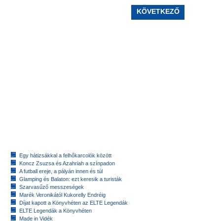
KÖVETKEZŐ
Egy hátizsákkal a felhőkarcolók között
Koncz Zsuzsa és Azahriah a színpadon
A futball ereje, a pályán innen és túl
Glamping és Balaton: ezt keresik a turisták
Szarvasűző messzeségek
Marék Veronikától Kukorelly Endréig
Díjat kapott a Könyvhéten az ELTE Legendák
ELTE Legendák a Könyvhéten
Made in Vidék