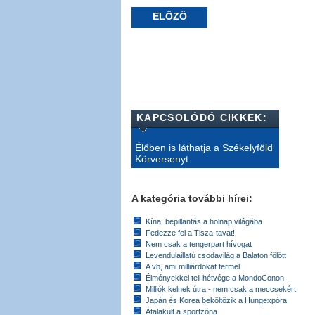
ELŐZŐ
KAPCSOLÓDÓ CIKKEK:
Élőben is láthatja a Székelyföld
Körversenyt
A kategória további hírei:
Kína: bepillantás a holnap világába
Fedezze fel a Tisza-tavat!
Nem csak a tengerpart hívogat
Levendulaillatú csodavilág a Balaton fölött
A vb, ami milliárdokat termel
Élményekkel teli hétvége a MondoConon
Milliók kelnek útra - nem csak a meccsekért
Japán és Korea beköltözik a Hungexpóra
Átalakult a sportzóna