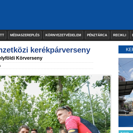
ETT
MÉDIASZEREPLÉS
KÖRNYEZETVÉDELEM
PÉNZTÁRCA
RECIKLI
mzetközi kerékpárverseny
KE
elyföldi Körverseny