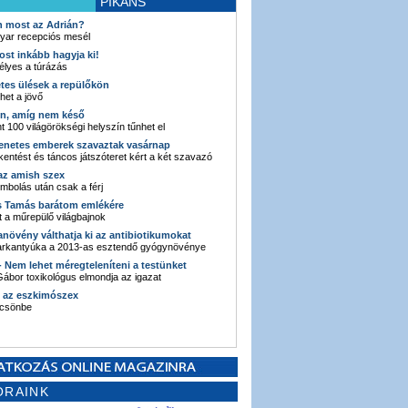
PIKÁNS
an most az Adrián?
yar recepciós mesél
ost inkább hagyja ki!
élyes a túrázás
etes ülések a repülőkön
ehet a jövő
en, amíg nem késő
t 100 világörökségi helyszín tűnhet el
enetes emberek szavaztak vasárnap
entést és táncos játszóteret kért a két szavazó
 az amish szex
ombolás után csak a férj
s Tamás barátom emlékére
 a műrepülő világbajnok
anövény válthatja ki az antibiotikumokat
sarkantyúka a 2013-as esztendő gyógynövénye
 - Nem lehet méregteleníteni a testünket
ábor toxikológus elmondja az igazat
n az eszkimószex
lcsönbe
ORAINK