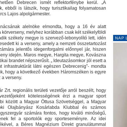
nhetően Debrecen ismét reflektorfénybe kerül. „A
ik, ebből is látszik, hogy turisztikailag folyamatosan
rcs Lajos alpolgármester.
ácsának alelnöke elmondta, hogy a 16 év alatt
a körverseny, melyhez korábban csak két székelyföldi
ik székely megye is szervező-lebonyolító lett, idén
NAP 
esedett ki a verseny, amely a nemzeti összetartozást
zámára jelentős idegenforgalmi előnnyel jár, hiszen
erseny idején. Maros megye, Hargita megye, Kovászna
kai brandet népszerűsít. „ Ideutazásomkor jól esett a
 infrastruktúrát látni egészen Debrecenig”- mondta
juk, hogy a következő években Háromszéken is egyre
 a verseny.
 Zrt. regionális területi vezetője arról beszélt, hogy
ezetőjeként kötelességének érzi a magyar sport
bi között a Magyar Öttusa Szövetséggel, a Magyar
oki Olajbányász Kosárlabda Klubbal és számos
gyszergyár számára fontos, hogy kiváló minőségű,
enek fel a sportolók egy sporteseményre. Az idei
ékével, a Béres Magnézium Direkt granulátummal