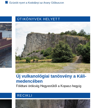
Ezüstöt nyert a Kodolányi az Arany Glóbuszon
ÚTIKÖNYVEK HELYETT
Új vulkanológiai tanösvény a Káli-
medencében
Földtani örökség Hegyestűtől a Kopasz-hegyig
RECIKLI