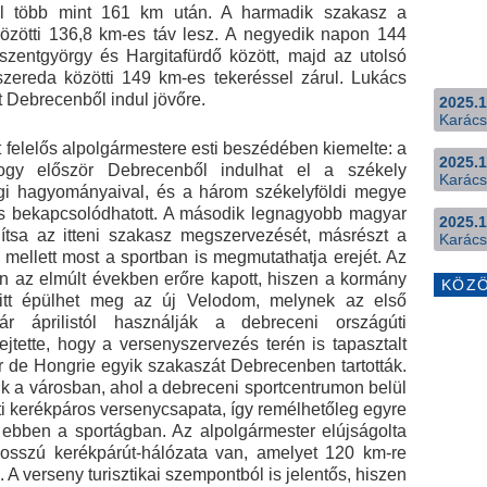
vel több mint 161 km után. A harmadik szakasz a
özötti 136,8 km-es táv lesz. A negyedik napon 144
zentgyörgy és Hargitafürdő között, majd az utolsó
zereda közötti 149 km-es tekeréssel zárul. Lukács
t Debrecenből indul jövőre.
2025.1
Karács
 felelős alpolgármestere esti beszédében kiemelte: a
2025.1
hogy először Debrecenből indulhat el a székely
Karács
igi hagyományaival, és a három székelyföldi megye
is bekapcsolódhatott. A második legnagyobb magyar
2025.1
ítsa az itteni szakasz megszervezését, másrészt a
Karács
i mellett most a sportban is megmutathatja erejét. Az
 az elmúlt években erőre kapott, hiszen a kormány
KÖZ
 itt épülhet meg az új Velodom, melynek az első
r áprilistól használják a debreceni országúti
ejtette, hogy a versenyszervezés terén is tapasztalt
r de Hongrie egyik szakaszát Debrecenben tartották.
dik a városban, ahol a debreceni sportcentrumon belül
i kerékpáros versenycsapata, így remélhetőleg egyre
ét ebben a sportágban. Az alpolgármester elújságolta
osszú kerékpárút-hálózata van, amelyet 120 km-re
 A verseny turisztikai szempontból is jelentős, hiszen