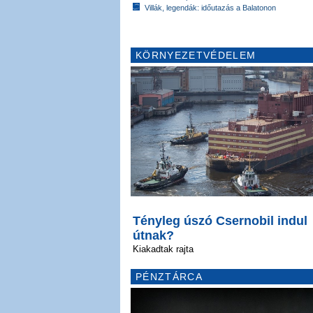
Villák, legendák: időutazás a Balatonon
KÖRNYEZETVÉDELEM
Tényleg úszó Csernobil indul
útnak?
Kiakadtak rajta
PÉNZTÁRCA