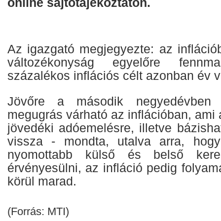
online sajtótájékoztatón.
Az igazgató megjegyezte: az infláció
változékonyság egyelőre fenn
százalékos inflációs célt azonban év v
Jövőre a második negyedévben á
megugrás várható az inflációban, ami a
jövedéki adóemelésre, illetve bázish
vissza - mondta, utalva arra, hog
nyomottabb külső és belső kere
érvényesülni, az infláció pedig folya
körül marad.
(Forrás: MTI)