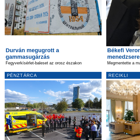
Durván megugrott a
Békefi Veron
gammasugárzás
menedzsere
Fegyverkísérlet-baleset az orosz északon
Megmentette a m
PÉNZTÁRCA
RECIKLI