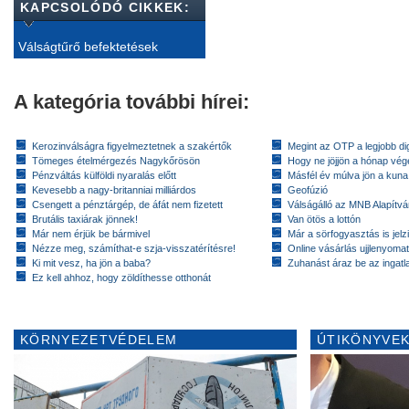
KAPCSOLÓDÓ CIKKEK:
Válságtűrő befektetések
A kategória további hírei:
Kerozinválságra figyelmeztetnek a szakértők
Megint az OTP a legjobb dig
Tömeges ételmérgezés Nagykőrösön
Hogy ne jöjjön a hónap vé
Pénzváltás külföldi nyaralás előtt
Másfél év múlva jön a kuna
Kevesebb a nagy-britanniai milliárdos
Geofúzió
Csengett a pénztárgép, de áfát nem fizetett
Válságálló az MNB Alapítv
Brutális taxiárak jönnek!
Van ötös a lottón
Már nem érjük be bármivel
Már a sörfogyasztás is jelzi
Nézze meg, számíthat-e szja-visszatérítésre!
Online vásárlás ujjlenyomat
Ki mit vesz, ha jön a baba?
Zuhanást áraz be az ingatl
Ez kell ahhoz, hogy zöldíthesse otthonát
KÖRNYEZETVÉDELEM
ÚTIKÖNYVEK