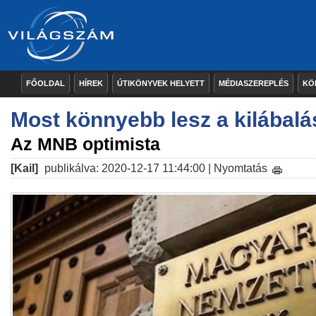
FŐOLDAL
HÍREK
ÚTIKÖNYVEK HELYETT
MÉDIASZEREPLÉS
KÖ
Most könnyebb lesz a kilábalá
Az MNB optimista
[Kail]
publikálva: 2020-12-17 11:44:00 |
Nyomtatás