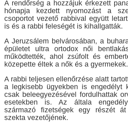
A rendőrség a hozzájuk érkezett pa
hónapja kezdett nyomozást a sz
csoportot vezető rabbival együtt letar
is és a rabbi feleségét is kihallgatták.
A Jeruzsálem belvárosában, a buhar
épületet ultra ortodox női bentlak
működtették, ahol zsúfolt és ember
közepette éltek a nők és a gyermekek.
A rabbi teljesen ellenőrzése alatt tartot
a legkisebb ügyekben is engedélyt ke
csak beleegyezésével fordulhattak o
esetekben is. Az általa engedély
származó fizetségek egy részét át 
szekta vezetőjének.