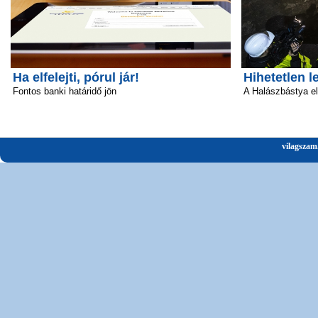
Ha elfelejti, pórul jár!
Hihetetlen l
Fontos banki határidő jön
A Halászbástya el
vilagszam