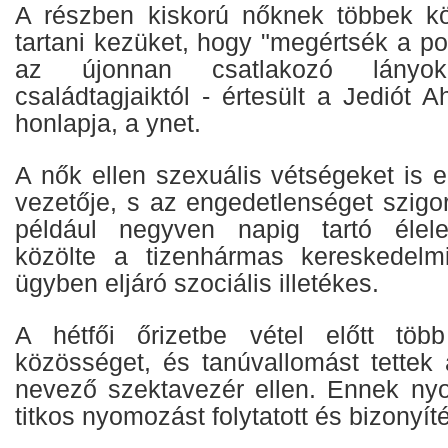
A részben kiskorú nőknek többek köz
tartani kezüket, hogy "megértsék a pok
az újonnan csatlakozó lányokat
családtagjaiktól - értesült a Jediót 
honlapja, a ynet.
A nők ellen szexuális vétségeket is e
vezetője, s az engedetlenséget szigo
például negyven napig tartó élel
közölte a tizenhármas kereskedelmi
ügyben eljáró szociális illetékes.
A hétfői őrizetbe vétel előtt tö
közösséget, és tanúvallomást tettek
nevező szektavezér ellen. Ennek ny
titkos nyomozást folytatott és bizonyíté