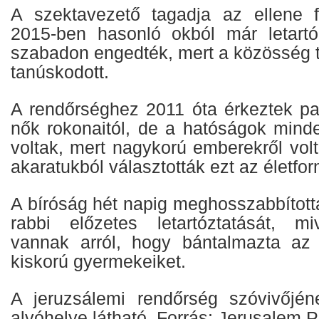
A szektavezető tagadja az ellene f
2015-ben hasonló okból már letartó
szabadon engedték, mert a közösség t
tanúskodott.
A rendőrséghez 2011 óta érkeztek pa
nők rokonaitól, de a hatóságok minde
voltak, mert nagykorú emberekről vol
akaratukból választották ezt az életfor
A bíróság hét napig meghosszabbított
rabbi előzetes letartóztatását, mi
vannak arról, hogy bántalmazta az 
kiskorú gyermekeiket.
A jeruzsálemi rendőrség szóvivőjén
alvóhelye látható. Forrás: Jerusalem P