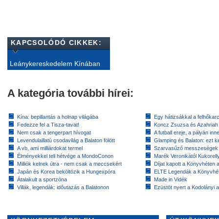
KAPCSOLÓDÓ CIKKEK:
Leánykereskedelem Kínában
A kategória további hírei:
Kína: bepillantás a holnap világába
Egy hátizsákkal a felhőkarc
Fedezze fel a Tisza-tavat!
Koncz Zsuzsa és Azahriah
Nem csak a tengerpart hívogat
A futball ereje, a pályán inn
Levendulaillatú csodavilág a Balaton fölött
Glamping és Balaton: ezt ke
A vb, ami milliárdokat termel
Szarvasűző messzeségek
Élményekkel teli hétvége a MondoConon
Marék Veronikától Kukorell
Milliók kelnek útra - nem csak a meccsekért
Díjat kapott a Könyvhéten
Japán és Korea beköltözik a Hungexpóra
ELTE Legendák a Könyvhé
Átalakult a sportzóna
Made in Vidék
Villák, legendák: időutazás a Balatonon
Ezüstöt nyert a Kodolányi