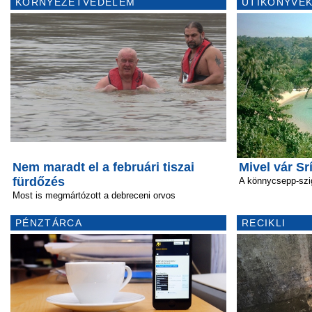
KÖRNYEZETVÉDELEM
ÚTIKÖNYVEK
Nem maradt el a februári tiszai
Mivel vár Sr
fürdőzés
A könnycsepp-szi
Most is megmártózott a debreceni orvos
PÉNZTÁRCA
RECIKLI