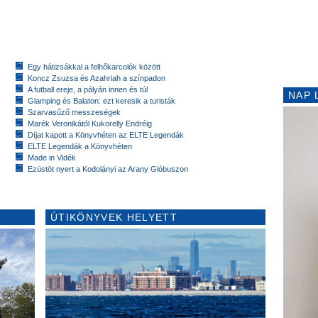
Egy hátizsákkal a felhőkarcolók között
Koncz Zsuzsa és Azahriah a színpadon
A futball ereje, a pályán innen és túl
NAP 
Glamping és Balaton: ezt keresik a turisták
Szarvasűző messzeségek
Marék Veronikától Kukorelly Endréig
Díjat kapott a Könyvhéten az ELTE Legendák
ELTE Legendák a Könyvhéten
Made in Vidék
Ezüstöt nyert a Kodolányi az Arany Glóbuszon
ÚTIKÖNYVEK HELYETT