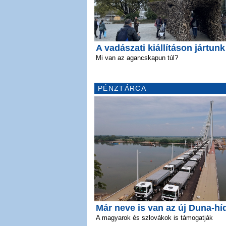
A vadászati kiállításon jártunk
Mi van az agancskapun túl?
PÉNZTÁRCA
Már neve is van az új Duna-hí
A magyarok és szlovákok is támogatják