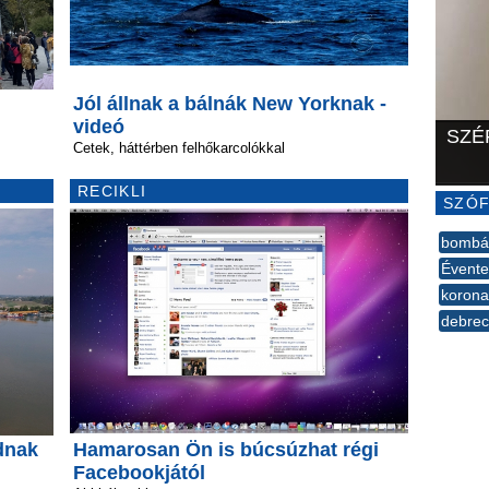
Jól állnak a bálnák New Yorknak -
videó
SZÉ
Cetek, háttérben felhőkarcolókkal
RECIKLI
SZÓF
bombá
Évente
korona
debre
--
dnak
Hamarosan Ön is búcsúzhat régi
Facebookjától