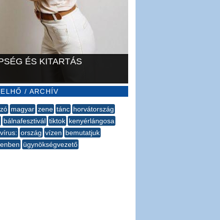
PSÉG ÉS KITARTÁS
ELHŐ / ARCHÍV
zó
magyar
zene
tánc
horvátország
bálnafesztivál
tiktok
kenyérlángosa
vírus:
ország
vízen
bemutatjuk
cenben
ügynökségvezető