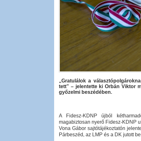
„Gratulálok a választópolgárokna
tett” – jelentette ki Orbán Viktor
győzelmi beszédében.
A Fidesz-KDNP újból kétharmado
magabiztosan nyerő Fidesz-KDNP utá
Vona Gábor sajtótájékoztatón jelent
Párbeszéd, az LMP és a DK jutott be