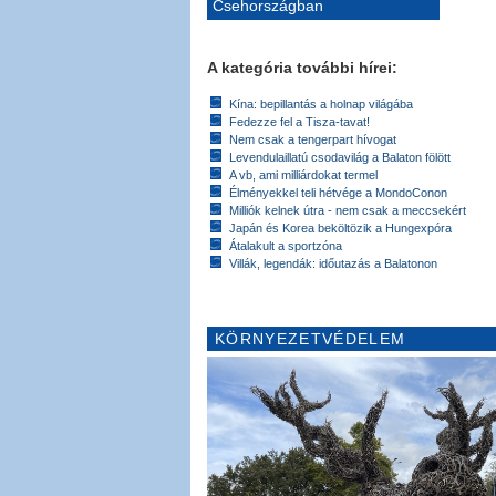
Csehországban
A kategória további hírei:
Kína: bepillantás a holnap világába
Fedezze fel a Tisza-tavat!
Nem csak a tengerpart hívogat
Levendulaillatú csodavilág a Balaton fölött
A vb, ami milliárdokat termel
Élményekkel teli hétvége a MondoConon
Milliók kelnek útra - nem csak a meccsekért
Japán és Korea beköltözik a Hungexpóra
Átalakult a sportzóna
Villák, legendák: időutazás a Balatonon
KÖRNYEZETVÉDELEM