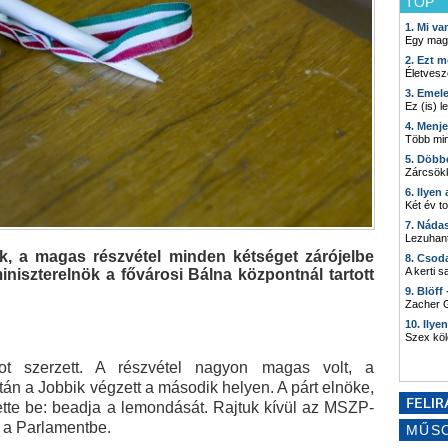
TOP
1. Mi v
Egy mag
2. Ezt m
Életvesz
3. Emel
Ez (is) l
4. Menj
Több min
5. Döbb
Zárcsökk
6. Ilyen
Két év t
7. Náda
Lezuhant
k, a magas részvétel minden kétséget zárójelbe
8. Csod
A kerti 
 miniszterelnök a fővárosi Bálna központnál tartott
9. Blöff
Zacher G
10. Ilye
Szex kö
t szerzett. A részvétel nagyon magas volt, a
n a Jobbik végzett a második helyen. A párt elnöke,
ette be: beadja a lemondását. Rajtuk kívül az MSZP-
 a Parlamentbe.
MŰS