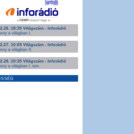
2.26. 18:35 Világszám - Inforádió
ony a világban I.
2.27. 10:05 Világszám - Inforádió
ony a világban II.
2.28. 10:35 Világszám - Inforádió
ony a világban I. ism.
ÖSSÉG