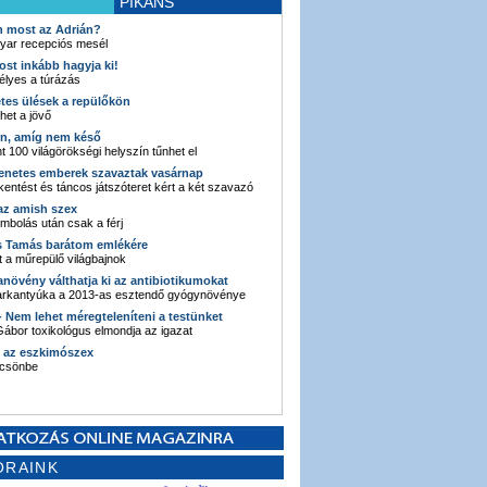
PIKÁNS
an most az Adrián?
yar recepciós mesél
ost inkább hagyja ki!
élyes a túrázás
etes ülések a repülőkön
ehet a jövő
en, amíg nem késő
t 100 világörökségi helyszín tűnhet el
enetes emberek szavaztak vasárnap
entést és táncos játszóteret kért a két szavazó
 az amish szex
ombolás után csak a férj
s Tamás barátom emlékére
 a műrepülő világbajnok
anövény válthatja ki az antibiotikumokat
sarkantyúka a 2013-as esztendő gyógynövénye
 - Nem lehet méregteleníteni a testünket
ábor toxikológus elmondja az igazat
n az eszkimószex
lcsönbe
ORAINK