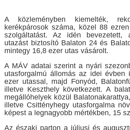
A közleményben kiemelték, reko
kerékpárosok száma, közel 88 ezren
szolgáltatást. Az idén bevezetett, 
utazást biztosító Balaton 24 és Balat
mintegy 16,8 ezer utas vásárolt.
A MÁV adatai szerint a nyári szezo
utasforgalmú állomás az idei évben i
ezer utassal, majd Fonyód, Balatonfü
illetve Keszthely következett. A bal
megállóhelyek közül Balatonakarattya
illetve Csittényhegy utasforgalma nö
képest a legnagyobb mértékben, 15 szá
Az északi parton a júliusi és augusz