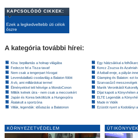
KAPCSOLÓDÓ CIKKEK:
Ezek a legkedveltebb úti célok
őszre
A kategória további hírei:
Kína: bepillantás a holnap világába
Egy hátizsákkal a felhőkarc
Fedezze fel a Tisza-tavat!
Koncz Zsuzsa és Azahriah
Nem csak a tengerpart hívogat
A futball ereje, a pályán inn
Levendulaillatú csodavilág a Balaton fölött
Glamping és Balaton: ezt ke
A vb, ami milliárdokat termel
Szarvasűző messzeségek
Élményekkel teli hétvége a MondoConon
Marék Veronikától Kukorell
Milliók kelnek útra - nem csak a meccsekért
Díjat kapott a Könyvhéten
Japán és Korea beköltözik a Hungexpóra
ELTE Legendák a Könyvhé
Átalakult a sportzóna
Made in Vidék
Villák, legendák: időutazás a Balatonon
Ezüstöt nyert a Kodolányi
KÖRNYEZETVÉDELEM
ÚTIKÖNYVEK