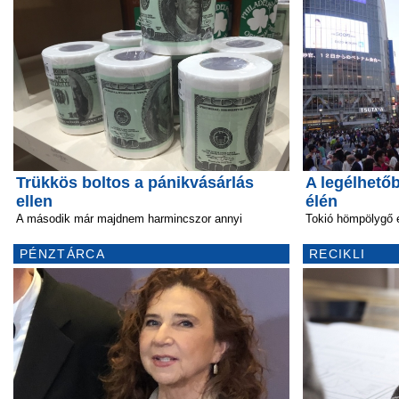
Trükkös boltos a pánikvásárlás
A legélhetőb
ellen
élén
A második már majdnem harmincszor annyi
Tokió hömpölygő 
PÉNZTÁRCA
RECIKLI