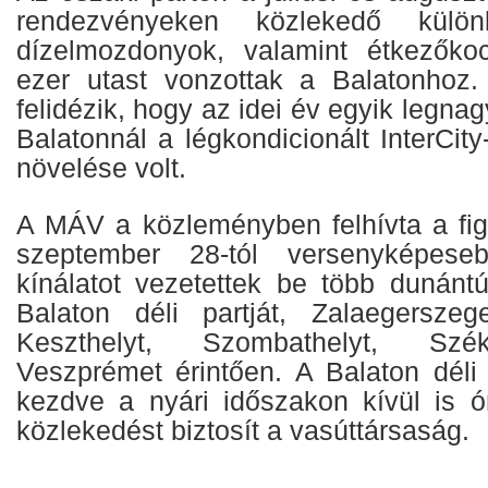
rendezvényeken közlekedő külö
dízelmozdonyok, valamint étkezőkoc
ezer utast vonzottak a Balatonhoz
felidézik, hogy az idei év egyik legna
Balatonnál a légkondicionált InterCi
növelése volt.
A MÁV a közleményben felhívta a fig
szeptember 28-tól versenyképese
kínálatot vezetettek be több dunántú
Balaton déli partját, Zalaegerszeg
Keszthelyt, Szombathelyt, Szék
Veszprémet érintően. A Balaton déli 
kezdve a nyári időszakon kívül is ór
közlekedést biztosít a vasúttársaság.