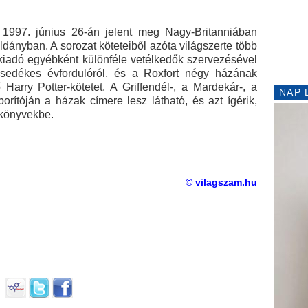
 1997. június 26-án jelent meg Nagy-Britanniában
ányban. A sorozat köteteiből azóta világszerte több
A kiadó egyébként különféle vetélkedők szervezésével
edékes évfordulóról, és a Roxfort négy házának
 Harry Potter-kötetet. A Griffendél-, a Mardekár-, a
NAP 
rítóján a házak címere lesz látható, és azt ígérik,
a könyvekbe.
© vilagszam.hu