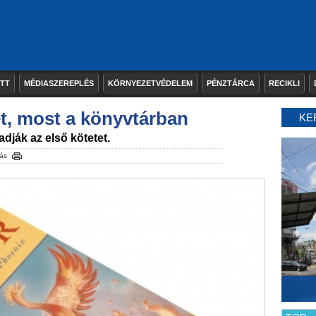
ETT
MÉDIASZEREPLÉS
KÖRNYEZETVÉDELEM
PÉNZTÁRCA
RECIKLI
et, most a könyvtárban
KE
adják az első kötetet.
ás