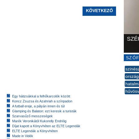
KÖVETKEZŐ
SZÉ
SZÓF
szinés
orszá
hatalm
hűvösv
Egy hátizsákkal a felhőkarcolók között
--
Koncz Zsuzsa és Azahriah a színpadon
A futball ereje, a pályán innen és túl
Glamping és Balaton: ezt keresik a turisták
Szarvasűző messzeségek
Marék Veronikától Kukorelly Endréig
Díjat kapott a Könyvhéten az ELTE Legendák
ELTE Legendák a Könyvhéten
Made in Vidék