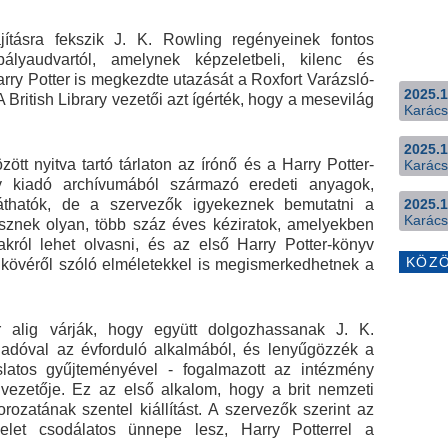
jításra fekszik J. K. Rowling regényeinek fontos
lyaudvartól, amelynek képzeletbeli, kilenc és
rry Potter is megkezdte utazását a Roxfort Varázsló-
2025.1
ritish Library vezetői azt ígérték, hogy a mesevilág
Karács
2025.1
ött nyitva tartó tárlaton az írónő és a Harry Potter-
Karács
y kiadó archívumából származó eredeti anyagok,
láthatók, de a szervezők igyekeznek bemutatni a
2025.1
Karács
lesznek olyan, több száz éves kéziratok, amelyekben
akról lehet olvasni, és az első Harry Potter-könyv
KÖZ
k kövéről szóló elméletekkel is megismerkedhetnek a
r alig várják, hogy együtt dolgozhassanak J. K.
iadóval az évforduló alkalmából, és lenyűgözzék a
slatos gyűjteményével - fogalmazott az intézmény
k vezetője. Ez az első alkalom, hogy a brit nemzeti
rozatának szentel kiállítást. A szervezők szerint az
let csodálatos ünnepe lesz, Harry Potterrel a