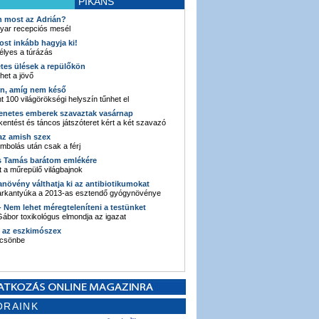
PIKÁNS
an most az Adrián?
yar recepciós mesél
ost inkább hagyja ki!
élyes a túrázás
etes ülések a repülőkön
ehet a jövő
en, amíg nem késő
t 100 világörökségi helyszín tűnhet el
enetes emberek szavaztak vasárnap
entést és táncos játszóteret kért a két szavazó
 az amish szex
ombolás után csak a férj
s Tamás barátom emlékére
 a műrepülő világbajnok
anövény válthatja ki az antibiotikumokat
sarkantyúka a 2013-as esztendő gyógynövénye
 - Nem lehet méregteleníteni a testünket
ábor toxikológus elmondja az igazat
n az eszkimószex
lcsönbe
ORAINK