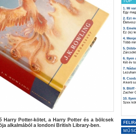
TOP
1. Mi v
Egy mag
2. Ezt m
Életvesz
3. Emel
Ez (is) l
4. Menj
Több min
5. Döbb
Zárcsökk
6. Ilyen
Két év t
7. Náda
Lezuhant
8. Csod
A kerti 
9. Blöff
Zacher G
10. Ilye
Szex kö
ő Harry Potter-kötet, a Harry Potter és a bölcsek
ja alkalmából a londoni British Library-ben.
MŰS