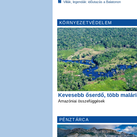
Villák, legendák: időutazás a Balatonon
KÖRNYEZETVÉDELEM
Kevesebb őserdő, több malári
Amazóniai összefüggések
PÉNZTÁRCA