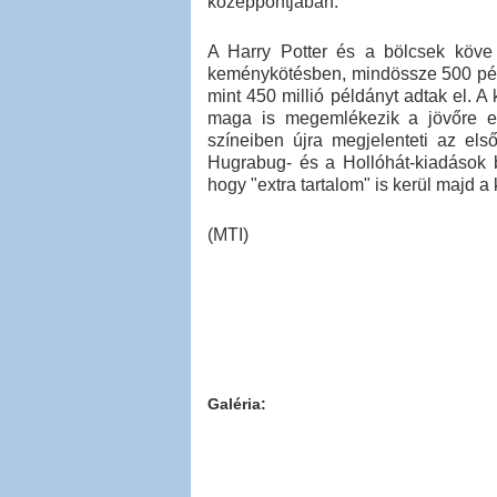
középpontjában.
A Harry Potter és a bölcsek köve
keménykötésben, mindössze 500 péld
mint 450 millió példányt adtak el. 
maga is megemlékezik a jövőre es
színeiben újra megjelenteti az első
Hugrabug- és a Hollóhát-kiadások bo
hogy "extra tartalom" is kerül majd 
(MTI)
Galéria: