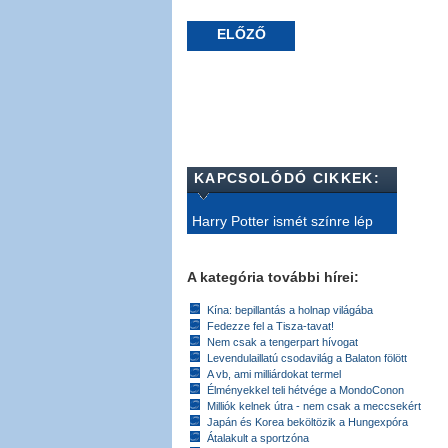
ELŐZŐ
KAPCSOLÓDÓ CIKKEK:
Harry Potter ismét színre lép
A kategória további hírei:
Kína: bepillantás a holnap világába
Fedezze fel a Tisza-tavat!
Nem csak a tengerpart hívogat
Levendulaillatú csodavilág a Balaton fölött
A vb, ami milliárdokat termel
Élményekkel teli hétvége a MondoConon
Milliók kelnek útra - nem csak a meccsekért
Japán és Korea beköltözik a Hungexpóra
Átalakult a sportzóna