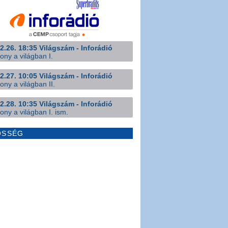
2.26. 18:35 Világszám - Inforádió
ony a világban I.
2.27. 10:05 Világszám - Inforádió
ony a világban II.
2.28. 10:35 Világszám - Inforádió
ony a világban I. ism.
ÖSSÉG