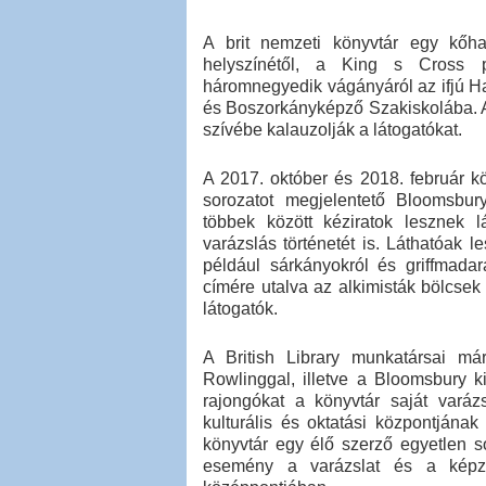
A brit nemzeti könyvtár egy kőha
helyszínétől, a King s Cross pá
háromnegyedik vágányáról az ifjú Ha
és Boszorkányképző Szakiskolába. A B
szívébe kalauzolják a látogatókat.
A 2017. október és 2018. február köz
sorozatot megjelentető Bloomsbur
többek között kéziratok lesznek 
varázslás történetét is. Láthatóak 
például sárkányokról és griffmadar
címére utalva az alkimisták bölcse
látogatók.
A British Library munkatársai má
Rowlinggal, illetve a Bloomsbury k
rajongókat a könyvtár saját varáz
kulturális és oktatási központjána
könyvtár egy élő szerző egyetlen so
esemény a varázslat és a képze