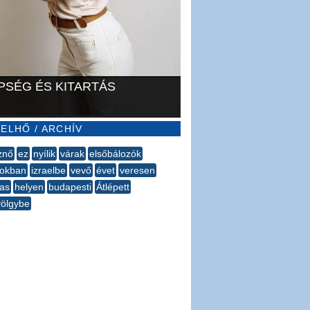
PSÉG ÉS KITARTÁS
ELHŐ / ARCHÍV
znő
ez
nyílik
várak
elsőbálozók
gokban
izraelbe
vevő
évet
veresen
as
helyen
budapesti
Átlépett
ölgybe