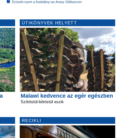
Ezüstöt nyert a Kodolányi az Arany Glóbuszon
ÚTIKÖNYVEK HELYETT
a
Malawi kedvence az egér egészben
Szőröstül-bőröstül eszik
RECIKLI