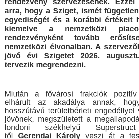
rendezvény szervezésének. Ezzel 
arra, hogy a Sziget, ismét független
egyediségét és a korábbi értékeit
kiemelve a nemzetközi piaco
rendezvényként tovább erősíts
nemzetközi élvonalban. A szervezők
jövő évi Szigetet 2026. augusztu
tervezik megrendezni.
Miután a fővárosi frakciók pozitív 
elhárult az akadálya annak, ho
hosszútávú területbérleti engedéllye
jövőnek, megszületett a megállapodá
londoni székhelyű Superstruct 
től
Gerendai Károly
veszi át a fes