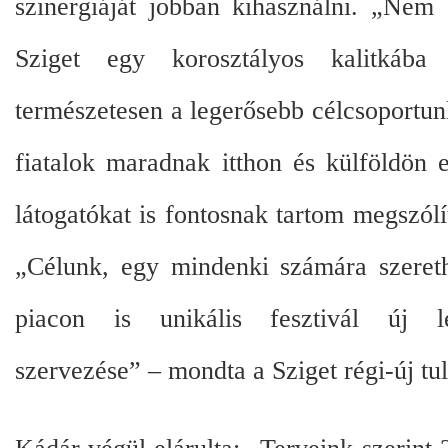
szinergiáját jobban kihasználni. „Nem
Sziget egy korosztályos kalitkába
természetesen a legerősebb célcsoportun
fiatalok maradnak itthon és külföldön 
látogatókat is fontosnak tartom megszólí
„Célunk, egy mindenki számára szeret
piacon is unikális fesztivál új le
szervezése” – mondta a Sziget régi-új tu