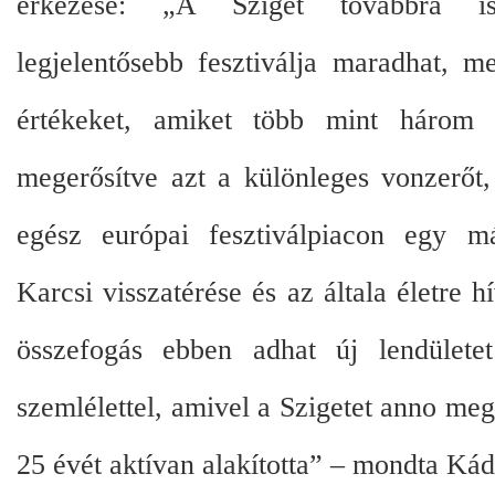
érkezése: „A Sziget továbbra i
legjelentősebb fesztiválja maradhat, m
értékeket, amiket több mint három é
megerősítve azt a különleges vonzerőt,
egész európai fesztiválpiacon egy má
Karcsi visszatérése és az általa életre 
összefogás ebben adhat új lendülete
szemlélettel, amivel a Szigetet anno meg
25 évét aktívan alakította” – mondta Kád