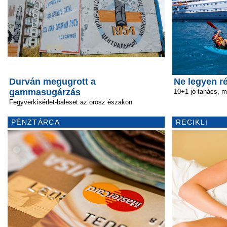
Durván megugrott a
Ne legyen r
gammasugárzás
10+1 jó tanács, mi
Fegyverkísérlet-baleset az orosz északon
PÉNZTÁRCA
RECIKLI