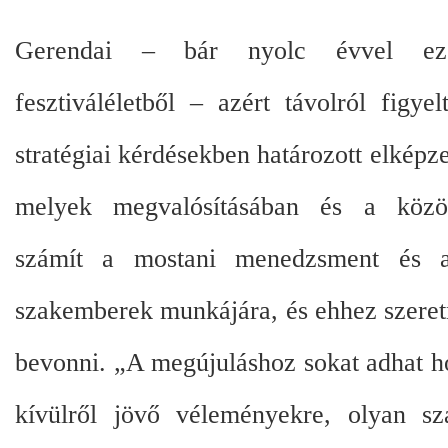
Gerendai – bár nyolc évvel eze
fesztiváléletből – azért távolról figye
stratégiai kérdésekben határozott elképze
melyek megvalósításában és a közö
számít a mostani menedzsment és 
szakemberek munkájára, és ehhez szeretn
bevonni. „A megújuláshoz sokat adhat h
kívülről jövő véleményekre, olyan sz