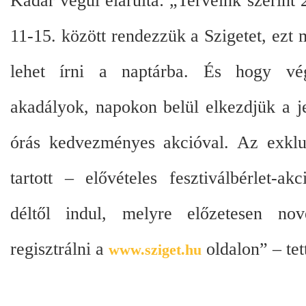
Kádár végül elárulta: „Terveink szerint
11-15. között rendezzük a Szigetet, ezt m
lehet írni a naptárba. És hogy vég
akadályok, napokon belül elkezdjük a j
órás kedvezményes akcióval. Az exklu
tartott – elővételes fesztiválbérlet-a
déltől indul, melyre előzetesen no
regisztrálni a
oldalon” – tet
www.sziget.hu