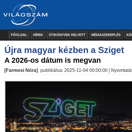
FŐOLDAL
HÍREK
ÚTIKÖNYVEK HELYETT
MÉDIASZEREPLÉS
KÖ
Újra magyar kézben a Sziget
A 2026-os dátum is megvan
[Farmosi Nóra]
publikálva: 2025-11-04 00:00:00 |
Nyomtatá