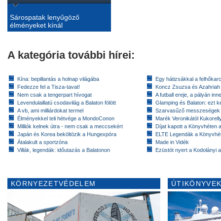
Sárospatak lenyűgöző
élményeket kínál
A kategória további hírei:
Kína: bepillantás a holnap világába
Egy hátizsákkal a felhőkarc
Fedezze fel a Tisza-tavat!
Koncz Zsuzsa és Azahriah
Nem csak a tengerpart hívogat
A futball ereje, a pályán inn
Levendulaillatú csodavilág a Balaton fölött
Glamping és Balaton: ezt ke
A vb, ami milliárdokat termel
Szarvasűző messzeségek
Élményekkel teli hétvége a MondoConon
Marék Veronikától Kukorell
Milliók kelnek útra - nem csak a meccsekért
Díjat kapott a Könyvhéten
Japán és Korea beköltözik a Hungexpóra
ELTE Legendák a Könyvhé
Átalakult a sportzóna
Made in Vidék
Villák, legendák: időutazás a Balatonon
Ezüstöt nyert a Kodolányi
KÖRNYEZETVÉDELEM
ÚTIKÖNYVEK