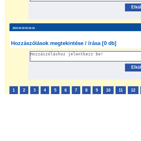
Elkü
2019-04-29 03:25:24
Hozzászólások megtekintése / írása [0 db]
Elkü
1
2
3
4
5
6
7
8
9
10
11
12