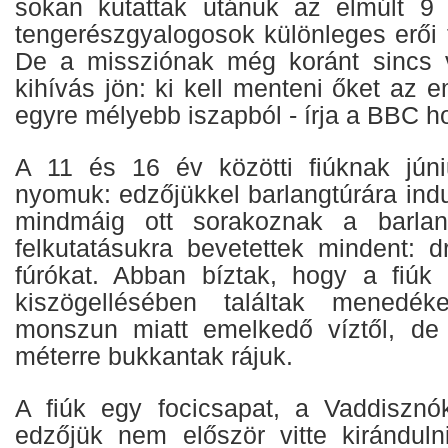
sokan kutattak utánuk az elmúlt 9
tengerészgyalogosok különleges erői 
De a missziónak még koránt sincs 
kihívás jön: ki kell menteni őket az 
egyre mélyebb iszapból - írja a BBC h
A 11 és 16 év közötti fiúknak júni
nyomuk: edzőjükkel barlangtúrára indu
mindmáig ott sorakoznak a barlan
felkutatásukra bevetettek mindent: d
fúrókat. Abban bíztak, hogy a fiúk
kiszögellésében találtak menedék
monszun miatt emelkedő víztől, de
méterre bukkantak rájuk.
A fiúk egy focicsapat, a Vaddisznó
edzőjük nem először vitte kiránduln