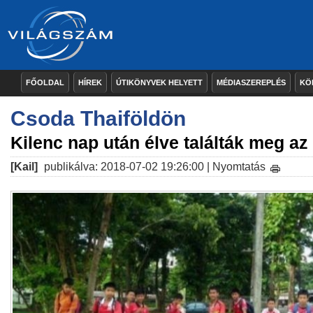
FŐOLDAL
HÍREK
ÚTIKÖNYVEK HELYETT
MÉDIASZEREPLÉS
KÖ
Csoda Thaiföldön
Kilenc nap után élve találták meg az 
[Kail]
publikálva: 2018-07-02 19:26:00 |
Nyomtatás