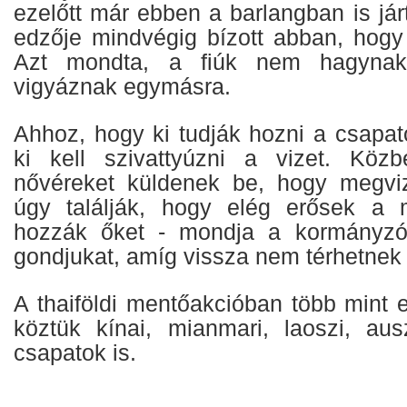
ezelőtt már ebben a barlangban is jár
edzője mindvégig bízott abban, hogy 
Azt mondta, a fiúk nem hagynak
vigyáznak egymásra.
Ahhoz, hogy ki tudják hozni a csapat
ki kell szivattyúzni a vizet. Köz
nővéreket küldenek be, hogy megviz
úgy találják, hogy elég erősek a 
hozzák őket - mondja a kormányzó.
gondjukat, amíg vissza nem térhetnek 
A thaiföldi mentőakcióban több mint e
köztük kínai, mianmari, laoszi, aus
csapatok is.