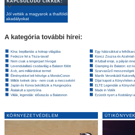
KAPCSOLÓDÓ CIKKEK:
Jól vették a magyarok a thaiföldi
akadályokat
A kategória további hírei:
Kína: bepillantás a holnap világába
Egy hátizsákkal a felhőkarc
Fedezze fel a Tisza-tavat!
Koncz Zsuzsa és Azahriah
Nem csak a tengerpart hívogat
A futball ereje, a pályán inn
Levendulaillatú csodavilág a Balaton fölött
Glamping és Balaton: ezt ke
A vb, ami milliárdokat termel
Szarvasűző messzeségek
Élményekkel teli hétvége a MondoConon
Marék Veronikától Kukorell
Milliók kelnek útra - nem csak a meccsekért
Díjat kapott a Könyvhéten
Japán és Korea beköltözik a Hungexpóra
ELTE Legendák a Könyvhé
Átalakult a sportzóna
Made in Vidék
Villák, legendák: időutazás a Balatonon
Ezüstöt nyert a Kodolányi
KÖRNYEZETVÉDELEM
ÚTIKÖNYVEK