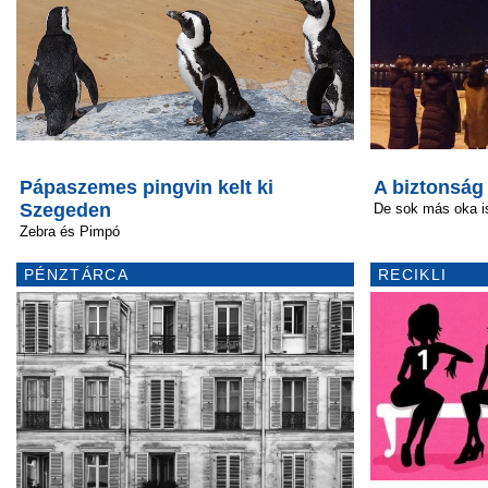
Pápaszemes pingvin kelt ki
A biztonság
Szegeden
De sok más oka is
Zebra és Pimpó
PÉNZTÁRCA
RECIKLI